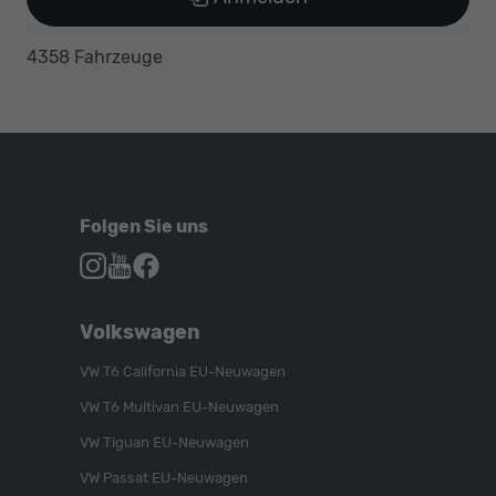
4358 Fahrzeuge
Folgen Sie uns
Autohaus
Autohaus
Autohaus
Schroen,
Schroen,
Schroen,
Folgen
Besuchen
Folgen
Volkswagen
Sie
Sie
Sie
uns
unser
uns
VW T6 California EU-Neuwagen
auf
YouTube-
auf
VW T6 Multivan EU-Neuwagen
Instagram
Kanal
Facebook
VW Tiguan EU-Neuwagen
VW Passat EU-Neuwagen