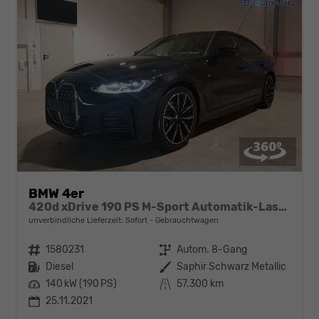
BMW 4er
420d xDrive 190 PS M-Sport Automatik-Laserlicht-Navi-Schiebedach-Leder-H&K-HeadUp-Sofort
unverbindliche Lieferzeit: Sofort
Gebrauchtwagen
Fahrzeugnr.
1580231
Getriebe
Autom. 8-Gang
Kraftstoff
Diesel
Außenfarbe
Saphir Schwarz Metallic
Leistung
140 kW (190 PS)
Kilometerstand
57.300 km
25.11.2021