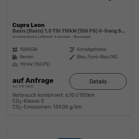
Cupra Leon
Basis (Basis) 1.5 TSI 110kW (150 PS) 6-Gang Schaltgetriebe
unverbindliche Lieferzeit:
6 Wochen
Neuwagen
Fahrzeugnr.
1584538
Getriebe
Schaltgetriebe
Kraftstoff
Benzin
Außenfarbe
Blau, Fjord-Blau (9K)
Leistung
110 kW (150 PS)
auf Anfrage
Details
incl. 19% MwSt.
Verbrauch kombiniert:
6,10 l/100km
CO
-Klasse:
E
2
CO
-Emissionen:
139,00 g/km
2