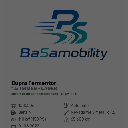
Cupra Formentor
1,5 TSI DSG - LAGER
sofort lieferbar ab Bestellung
Neuwagen
Fahrzeugnr.
1585506
Getriebe
Automatik
Kraftstoff
Benzin
Außenfarbe
Nevada Weiß Metallic (2Y)
Leistung
110 kW (150 PS)
Kilometerstand
65.600 km
01.06.2022