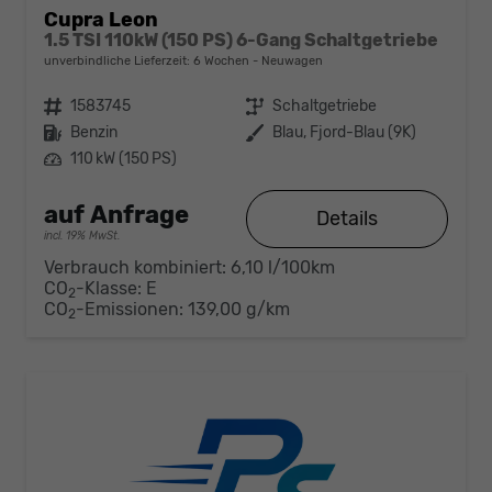
Cupra Leon
1.5 TSI 110kW (150 PS) 6-Gang Schaltgetriebe
unverbindliche Lieferzeit:
6 Wochen
Neuwagen
Fahrzeugnr.
1583745
Getriebe
Schaltgetriebe
Kraftstoff
Benzin
Außenfarbe
Blau, Fjord-Blau (9K)
Leistung
110 kW (150 PS)
auf Anfrage
Details
incl. 19% MwSt.
Verbrauch kombiniert:
6,10 l/100km
CO
-Klasse:
E
2
CO
-Emissionen:
139,00 g/km
2