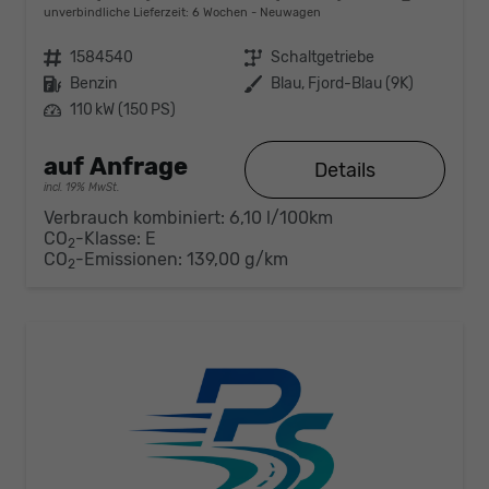
unverbindliche Lieferzeit:
6 Wochen
Neuwagen
Fahrzeugnr.
1584540
Getriebe
Schaltgetriebe
Kraftstoff
Benzin
Außenfarbe
Blau, Fjord-Blau (9K)
Leistung
110 kW (150 PS)
auf Anfrage
Details
incl. 19% MwSt.
Verbrauch kombiniert:
6,10 l/100km
CO
-Klasse:
E
2
CO
-Emissionen:
139,00 g/km
2