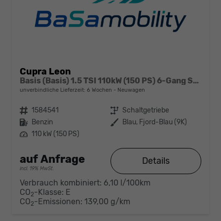
Cupra Leon
Basis (Basis) 1.5 TSI 110kW (150 PS) 6-Gang Schaltgetriebe
unverbindliche Lieferzeit:
6 Wochen
Neuwagen
Fahrzeugnr.
1584541
Getriebe
Schaltgetriebe
Kraftstoff
Benzin
Außenfarbe
Blau, Fjord-Blau (9K)
Leistung
110 kW (150 PS)
auf Anfrage
Details
incl. 19% MwSt.
Verbrauch kombiniert:
6,10 l/100km
CO
-Klasse:
E
2
CO
-Emissionen:
139,00 g/km
2