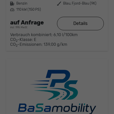
Kraftstoff
Benzin
Außenfarbe
Blau, Fjord-Blau (9K)
Leistung
110 kW (150 PS)
auf Anfrage
Details
incl. 19% MwSt.
Verbrauch kombiniert:
6,10 l/100km
CO
-Klasse:
E
2
CO
-Emissionen:
139,00 g/km
2