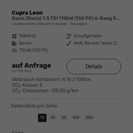
Cupra Leon
Basis (Basis) 1.5 TSI 110kW (150 PS) 6-Gang Schaltgetriebe
unverbindliche Lieferzeit:
6 Wochen
Neuwagen
Fahrzeugnr.
1584542
Getriebe
Schaltgetriebe
Kraftstoff
Benzin
Außenfarbe
Weiß, Nevada" Weiss (2Y)"
Leistung
110 kW (150 PS)
auf Anfrage
Details
incl. 19% MwSt.
Verbrauch kombiniert:
6,10 l/100km
CO
-Klasse:
E
2
CO
-Emissionen:
139,00 g/km
2
Datensätze pro Seite:
10
20
50
100
250