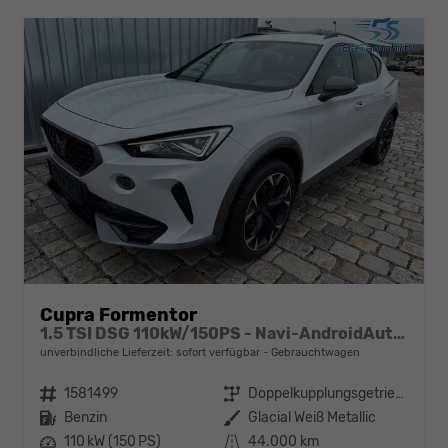
Cupra Formentor
1.5 TSI DSG 110kW/150PS - Navi-AndroidAuto&AppleCarPlay-ACC-Klimaautomatik 3Zonen-SHZ-Lenkradheizung-LED-PDC-Kamera-Sunset-Alu19"-sofort
unverbindliche Lieferzeit: sofort verfügbar
Gebrauchtwagen
Fahrzeugnr.
1581499
Getriebe
Doppelkupplungsgetriebe (DSG)
Kraftstoff
Benzin
Außenfarbe
Glacial Weiß Metallic
Leistung
110 kW (150 PS)
Kilometerstand
44.000 km