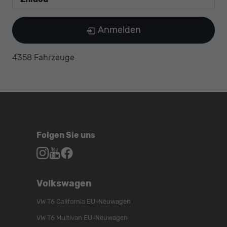
Anmelden
4358 Fahrzeuge
Folgen Sie uns
Autohaus
Autohaus
Autohaus
Schroen,
Schroen,
Schroen,
Folgen
Besuchen
Folgen
Volkswagen
Sie
Sie
Sie
uns
unser
uns
VW T6 California EU-Neuwagen
auf
YouTube-
auf
VW T6 Multivan EU-Neuwagen
Instagram
Kanal
Facebook