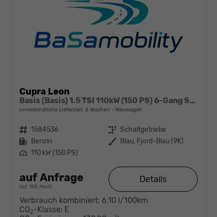
Cupra Leon
Basis (Basis) 1.5 TSI 110kW (150 PS) 6-Gang Schaltgetriebe
unverbindliche Lieferzeit:
6 Wochen
Neuwagen
Fahrzeugnr.
1584536
Getriebe
Schaltgetriebe
Kraftstoff
Benzin
Außenfarbe
Blau, Fjord-Blau (9K)
Leistung
110 kW (150 PS)
auf Anfrage
Details
incl. 19% MwSt.
Verbrauch kombiniert:
6,10 l/100km
CO
-Klasse:
E
2