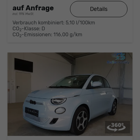
auf Anfrage
Details
incl. 19% MwSt.
Verbrauch kombiniert:
5,10 l/100km
CO
-Klasse:
D
2
CO
-Emissionen:
116,00 g/km
2