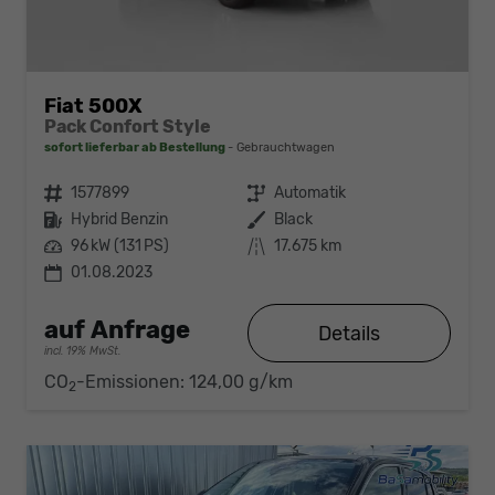
Fiat 500X
Pack Confort Style
sofort lieferbar ab Bestellung
Gebrauchtwagen
Fahrzeugnr.
1577899
Getriebe
Automatik
Kraftstoff
Hybrid Benzin
Außenfarbe
Black
Leistung
96 kW (131 PS)
Kilometerstand
17.675 km
01.08.2023
auf Anfrage
Details
incl. 19% MwSt.
CO
-Emissionen:
124,00 g/km
2