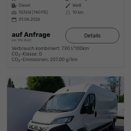
Kraftstoff
Diesel
Außenfarbe
Weiß
Leistung
103 kW (140 PS)
Kilometerstand
10 km
01.06.2026
auf Anfrage
Details
incl. 19% MwSt.
Verbrauch kombiniert:
7,90 l/100km
CO
-Klasse:
G
2
CO
-Emissionen:
207,00 g/km
2