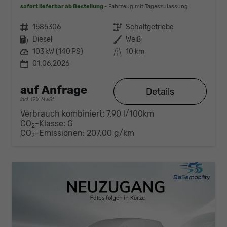
sofort lieferbar ab Bestellung
Fahrzeug mit Tageszulassung
Fahrzeugnr.
1585306
Getriebe
Schaltgetriebe
Kraftstoff
Diesel
Außenfarbe
Weiß
Leistung
103 kW (140 PS)
Kilometerstand
10 km
01.06.2026
auf Anfrage
Details
incl. 19% MwSt.
Verbrauch kombiniert:
7,90 l/100km
CO
-Klasse:
G
2
CO
-Emissionen:
207,00 g/km
2