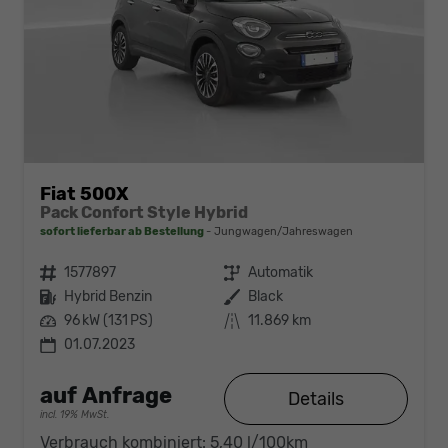
Fiat 500X
Pack Confort Style Hybrid
sofort lieferbar ab Bestellung
Jungwagen/Jahreswagen
Fahrzeugnr.
1577897
Getriebe
Automatik
Kraftstoff
Hybrid Benzin
Außenfarbe
Black
Leistung
96 kW (131 PS)
Kilometerstand
11.869 km
01.07.2023
auf Anfrage
Details
incl. 19% MwSt.
Verbrauch kombiniert:
5,40 l/100km