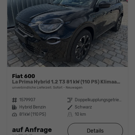
Fiat 600
La Prima Hybrid 1.2 T3 81 kW (110 PS) Klimaautomatik, Massagesitz, Sitzheizung, elektrisch verstellbarer Fahrersitz, Radio, DAB, Apple CarPlay, Android Auto, Navigationssystem, 18 Zoll Leichtmetallfelgen-Sofort
unverbindliche Lieferzeit: Sofort
Neuwagen
Fahrzeugnr.
1579907
Getriebe
Doppelkupplungsgetriebe (DSG)
Kraftstoff
Hybrid Benzin
Außenfarbe
Schwarz
Leistung
81 kW (110 PS)
Kilometerstand
10 km
auf Anfrage
Details