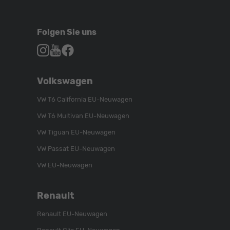
Folgen Sie uns
Autohaus
Autohaus
Autohaus
Schroen,
Schroen,
Schroen,
Folgen
Besuchen
Folgen
Volkswagen
Sie
Sie
Sie
uns
unser
uns
VW T6 California EU-Neuwagen
auf
YouTube-
auf
VW T6 Multivan EU-Neuwagen
Instagram
Kanal
Facebook
VW Tiguan EU-Neuwagen
VW Passat EU-Neuwagen
VW EU-Neuwagen
Renault
Renault EU-Neuwagen