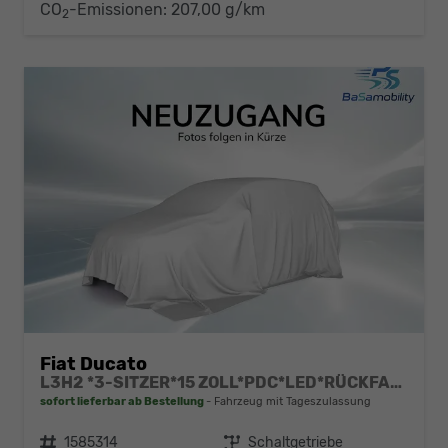
CO
-Emissionen:
207,00 g/km
2
Fiat Ducato
L3H2 *3-SITZER*15 ZOLL*PDC*LED*RÜCKFAHRKAMERA*DAB*KLIMA*HECKTÜRE 260°*
sofort lieferbar ab Bestellung
Fahrzeug mit Tageszulassung
Fahrzeugnr.
1585314
Getriebe
Schaltgetriebe