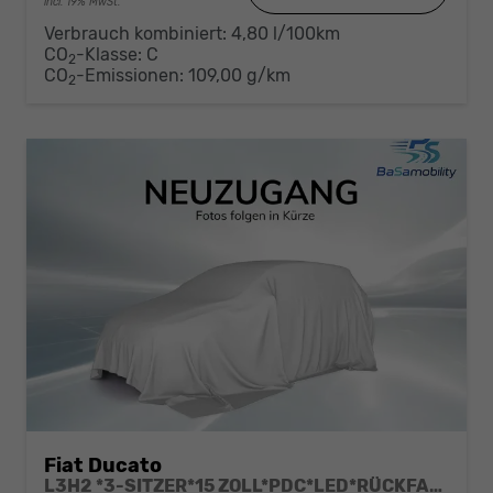
incl. 19% MwSt.
Verbrauch kombiniert:
4,80 l/100km
CO
-Klasse:
C
2
CO
-Emissionen:
109,00 g/km
2
Fiat Ducato
L3H2 *3-SITZER*15 ZOLL*PDC*LED*RÜCKFAHRKAMERA*DAB*KLIMA*HECKTÜRE 260°*