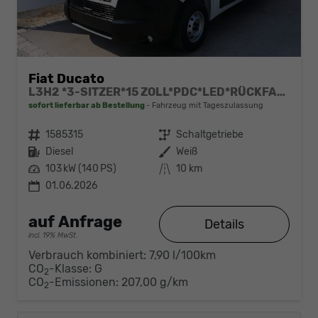
Fiat Ducato
L3H2 *3-SITZER*15 ZOLL*PDC*LED*RÜCKFAHRKAMERA*DAB*KLIMA*HECKTÜRE 260°*
sofort lieferbar ab Bestellung
Fahrzeug mit Tageszulassung
Fahrzeugnr.
1585315
Getriebe
Schaltgetriebe
Kraftstoff
Diesel
Außenfarbe
Weiß
Leistung
103 kW (140 PS)
Kilometerstand
10 km
01.06.2026
auf Anfrage
Details
incl. 19% MwSt.
Verbrauch kombiniert:
7,90 l/100km
CO
-Klasse:
G
2
CO
-Emissionen:
207,00 g/km
2