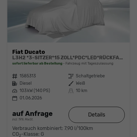
Fiat Ducato
L3H2 *3-SITZER*15 ZOLL*PDC*LED*RÜCKFAHRKAMERA*DAB*KLIMA*HECKTÜRE 260°*
sofort lieferbar ab Bestellung
Fahrzeug mit Tageszulassung
Fahrzeugnr.
1585313
Getriebe
Schaltgetriebe
Kraftstoff
Diesel
Außenfarbe
Weiß
Leistung
103 kW (140 PS)
Kilometerstand
10 km
01.06.2026
auf Anfrage
Details
incl. 19% MwSt.
Verbrauch kombiniert:
7,90 l/100km
CO
-Klasse:
G
2