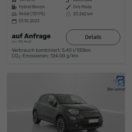
Kraftstoff
Hybrid Benzin
Außenfarbe
Gris Moda
Leistung
96 kW (131 PS)
Kilometerstand
20.262 km
01.10.2023
auf Anfrage
Details
incl. 19% MwSt.
Verbrauch kombiniert:
5,40 l/100km
CO
-Emissionen:
124,00 g/km
2