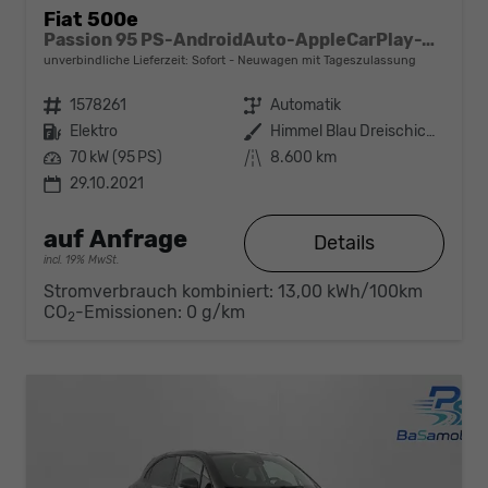
Fiat 500e
Passion 95 PS-AndroidAuto-AppleCarPlay-Verkehrszeichenerkennung-PDC-Tempomat-Sofort
unverbindliche Lieferzeit: Sofort
Neuwagen mit Tageszulassung
Fahrzeugnr.
1578261
Getriebe
Automatik
Kraftstoff
Elektro
Außenfarbe
Himmel Blau Dreischicht Lackierung
Leistung
70 kW (95 PS)
Kilometerstand
8.600 km
29.10.2021
auf Anfrage
Details
incl. 19% MwSt.
Stromverbrauch kombiniert:
13,00 kWh/100km
CO
-Emissionen:
0 g/km
2