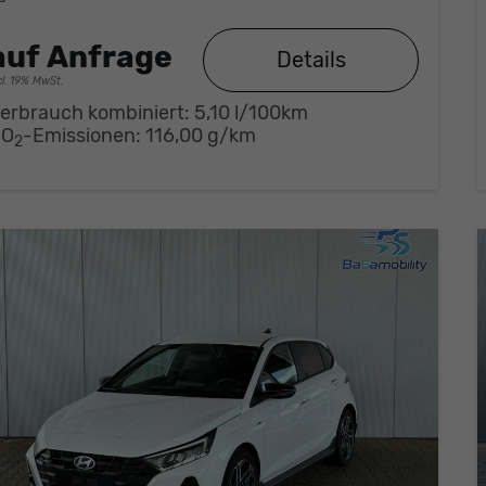
auf Anfrage
Details
cl. 19% MwSt.
erbrauch kombiniert:
5,10 l/100km
CO
-Emissionen:
116,00 g/km
2