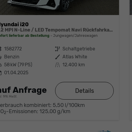
yundai i20
1.2 MPI N-Line / LED Tempomat Navi Rückfahrkamera Alu 17"
ofort lieferbar ab Bestellung
Jungwagen/Jahreswagen
ahrzeugnr.
1582772
Getriebe
Schaltgetriebe
Kraftstoff
Benzin
Außenfarbe
Atlas White
eistung
58 kW (79 PS)
Kilometerstand
12.400 km
01.04.2025
auf Anfrage
Details
cl. 19% MwSt.
erbrauch kombiniert:
5,50 l/100km
CO
-Emissionen:
125,00 g/km
2