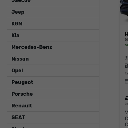
Jaecoo
Jeep
KGM
H
Kia
S
s
Mercedes-Benz
F
Nissan
Opel
L
Peugeot
Porsche
in
Renault
V
SEAT