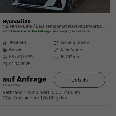
Hyundai i20
1.2 MPI N-Line / LED Tempomat Navi Rückfahrkamera Alu 17"
sofort lieferbar ab Bestellung
Jungwagen/Jahreswagen
Fahrzeugnr.
1584940
Getriebe
Schaltgetriebe
Kraftstoff
Benzin
Außenfarbe
Atlas White
Leistung
58 kW (79 PS)
Kilometerstand
15.752 km
01.04.2025
auf Anfrage
Details
incl. 19% MwSt.
Verbrauch kombiniert:
5,50 l/100km
CO
-Emissionen:
125,00 g/km
2