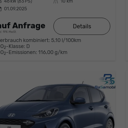
eistung
46 kW (63 PS)
Kilometerstand
10 km
01.09.2025
auf Anfrage
Details
cl. 19% MwSt.
erbrauch kombiniert:
5,10 l/100km
CO
-Klasse:
D
2
CO
-Emissionen:
116,00 g/km
2