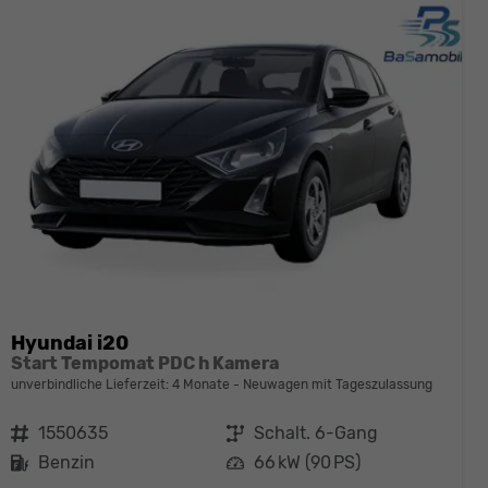
Hyundai i20
Start Tempomat PDC h Kamera
unverbindliche Lieferzeit:
4 Monate
Neuwagen mit Tageszulassung
Fahrzeugnr.
1550635
Getriebe
Schalt. 6-Gang
Kraftstoff
Benzin
Leistung
66 kW (90 PS)