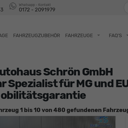
F
Whatsapp - Kontakt
53
0172 - 2091979
AGE
FAHRZEUGZUBEHÖR
FAHRZEUGE
FAQ'S
utohaus Schrön GmbH
hr Spezialist für MG und 
obilitätsgarantie
hrzeug 1 bis 10 von 480 gefundenen Fahrzeu