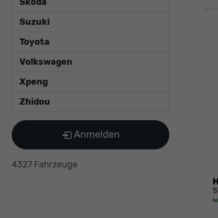
Skoda
Suzuki
Toyota
Volkswagen
Xpeng
Zhidou
Anmelden
4327 Fahrzeuge
H
S
s