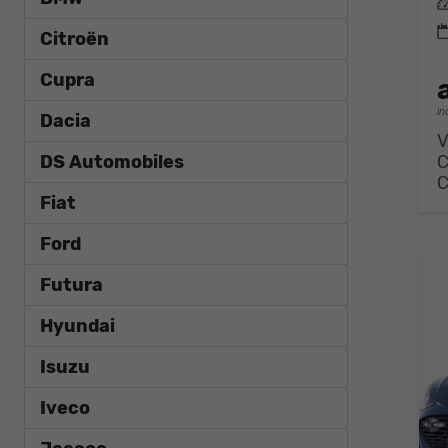
L
Citroën
Cupra
in
Dacia
V
DS Automobiles
Fiat
Ford
Futura
Hyundai
Isuzu
Iveco