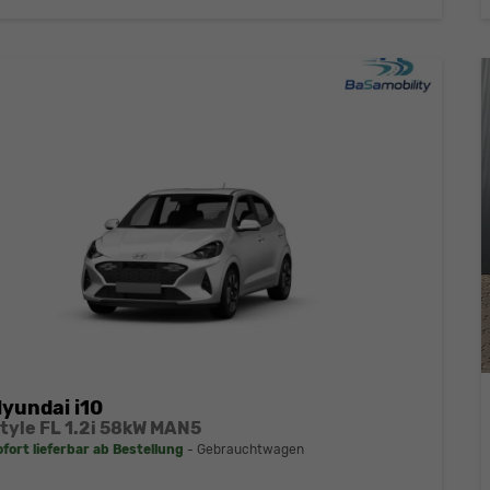
yundai i10
tyle FL 1.2i 58kW MAN5
ofort lieferbar ab Bestellung
Gebrauchtwagen