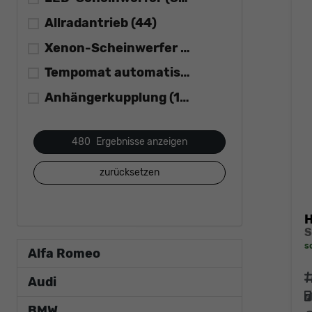
Allradantrieb
(44)
Xenon-Scheinwerfer
(0)
Tempomat automatisch (ACC)
(110)
Anhängerkupplung
(14)
480
Ergebnisse anzeigen
zurücksetzen
H
S
s
Alfa Romeo
F
Audi
BMW