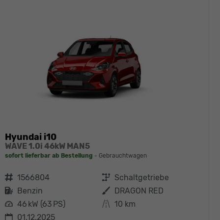
Hyundai i10
WAVE 1.0i 46kW MAN5
sofort lieferbar ab Bestellung
Gebrauchtwagen
Fahrzeugnr.
1566804
Getriebe
Schaltgetriebe
Kraftstoff
Benzin
Außenfarbe
DRAGON RED
Leistung
46 kW (63 PS)
Kilometerstand
10 km
01.12.2025