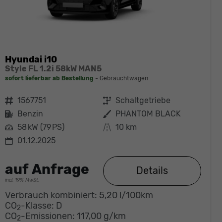
Hyundai i10
Style FL 1.2i 58kW MAN5
sofort lieferbar ab Bestellung
Gebrauchtwagen
Fahrzeugnr.
1567751
Getriebe
Schaltgetriebe
Kraftstoff
Benzin
Außenfarbe
PHANTOM BLACK
Leistung
58 kW (79 PS)
Kilometerstand
10 km
01.12.2025
auf Anfrage
Details
incl. 19% MwSt.
Verbrauch kombiniert:
5,20 l/100km
CO
-Klasse:
D
2
CO
-Emissionen:
117,00 g/km
2