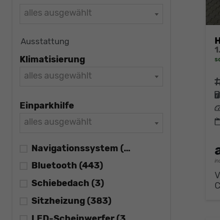
alles ausgewählt
H
Ausstattung
Klimatisierung
s
alles ausgewählt
F
Einparkhilfe
L
alles ausgewählt
Navigationssystem
(455)
in
Bluetooth
(443)
V
Schiebedach
(3)
Sitzheizung
(383)
LED-Scheinwerfer
(385)