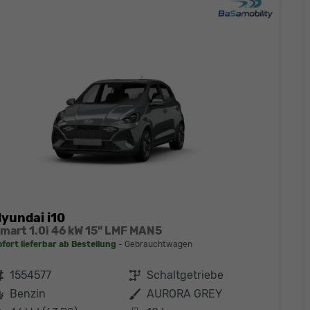
yundai i10
mart 1.0i 46 kW 15" LMF MAN5
ofort lieferbar ab Bestellung
Gebrauchtwagen
ahrzeugnr.
1554577
Getriebe
Schaltgetriebe
Kraftstoff
Benzin
Außenfarbe
AURORA GREY