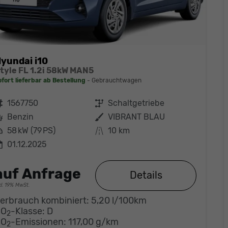
yundai i10
tyle FL 1.2i 58kW MAN5
ofort lieferbar ab Bestellung
Gebrauchtwagen
ahrzeugnr.
1567750
Getriebe
Schaltgetriebe
Kraftstoff
Benzin
Außenfarbe
VIBRANT BLAU
eistung
58 kW (79 PS)
Kilometerstand
10 km
01.12.2025
auf Anfrage
Details
cl. 19% MwSt.
erbrauch kombiniert:
5,20 l/100km
CO
-Klasse:
D
2
CO
-Emissionen:
117,00 g/km
2