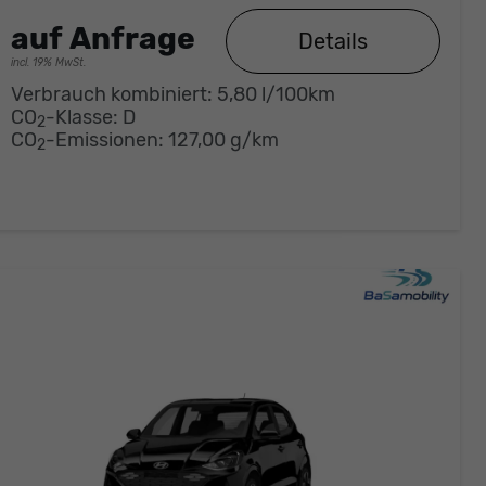
auf Anfrage
Details
incl. 19% MwSt.
Verbrauch kombiniert:
5,80 l/100km
CO
-Klasse:
D
2
CO
-Emissionen:
127,00 g/km
2