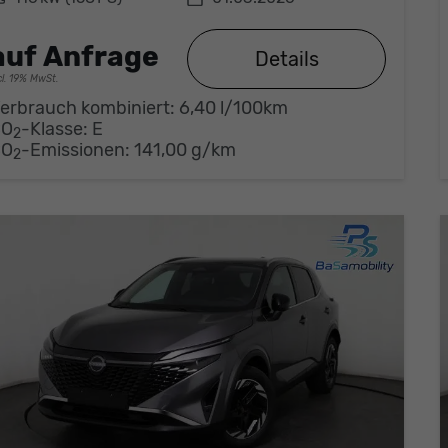
auf Anfrage
Details
cl. 19% MwSt.
erbrauch kombiniert:
6,40 l/100km
CO
-Klasse:
E
2
CO
-Emissionen:
141,00 g/km
2