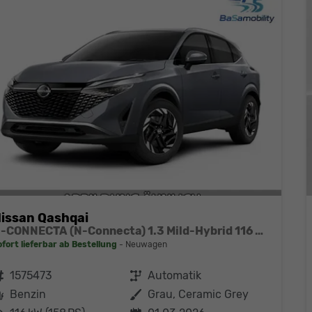
issan Qashqai
N-CONNECTA (N-Connecta) 1.3 Mild-Hybrid 116 kW (158 PS) X-tronic 2WD
ofort lieferbar ab Bestellung
Neuwagen
ahrzeugnr.
1575473
Getriebe
Automatik
Kraftstoff
Benzin
Außenfarbe
Grau, Ceramic Grey