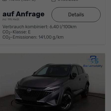
auf Anfrage
Details
incl. 19% MwSt.
Verbrauch kombiniert:
6,40 l/100km
CO
-Klasse:
E
2
CO
-Emissionen:
141,00 g/km
2