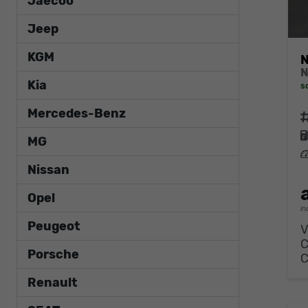
Jaecoo
Jeep
KGM
N
Kia
s
Mercedes-Benz
F
MG
L
Nissan
Opel
in
Peugeot
V
Porsche
Renault