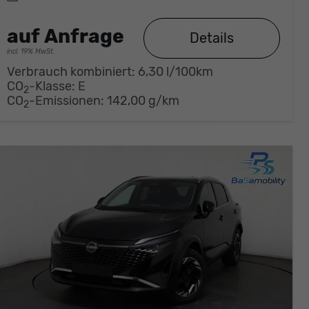
auf Anfrage
Details
incl. 19% MwSt.
Verbrauch kombiniert:
6,30 l/100km
CO
-Klasse:
E
2
CO
-Emissionen:
142,00 g/km
2