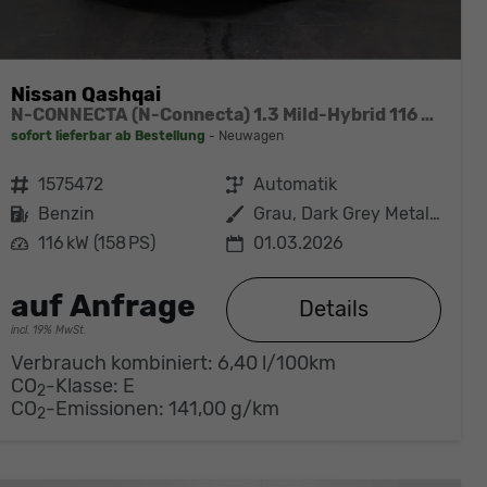
Nissan Qashqai
N-CONNECTA (N-Connecta) 1.3 Mild-Hybrid 116 kW (158 PS) X-tronic 2WD
sofort lieferbar ab Bestellung
Neuwagen
Fahrzeugnr.
1575472
Getriebe
Automatik
Kraftstoff
Benzin
Außenfarbe
Grau, Dark Grey Metallic
Leistung
116 kW (158 PS)
01.03.2026
auf Anfrage
Details
incl. 19% MwSt.
Verbrauch kombiniert:
6,40 l/100km
CO
-Klasse:
E
2
CO
-Emissionen:
141,00 g/km
2