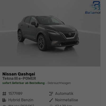
Nissan Qashqai
Tekna III e-POWER
sofort lieferbar ab Bestellung
Gebrauchtwagen
Fahrzeugnr.
1577989
Getriebe
Automatik
Kraftstoff
Hybrid Benzin
Außenfarbe
Noirmetallise