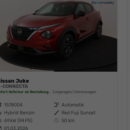
issan Juke
N-CONNECTA
ofort lieferbar ab Bestellung
Jungwagen/Jahreswagen
ahrzeugnr.
1578004
Getriebe
Automatik
Kraftstoff
Hybrid Benzin
Außenfarbe
Red Fuji Sunset
eistung
69 kW (94 PS)
Kilometerstand
50 km
01.03.2026