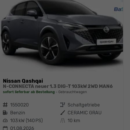
Nissan Qashqai
N-CONNECTA neuer 1.3 DIG-T 103kW 2WD MAN6
sofort lieferbar ab Bestellung
Gebrauchtwagen
Fahrzeugnr.
1550020
Getriebe
Schaltgetriebe
Kraftstoff
Benzin
Außenfarbe
CERAMIC GRAU
Leistung
103 kW (140 PS)
Kilometerstand
10 km
01.08.2026