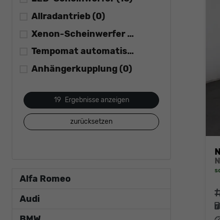
Allradantrieb
(0)
Xenon-Scheinwerfer
(0)
Tempomat automatisch (ACC)
(2)
Anhängerkupplung
(0)
19
Ergebnisse anzeigen
zurücksetzen
N
s
Alfa Romeo
F
Audi
BMW
L