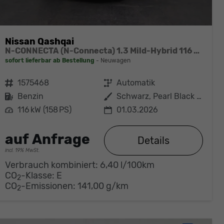
Nissan Qashqai
N-CONNECTA (N-Connecta) 1.3 Mild-Hybrid 116 kW (158 PS) X-tronic 2WD
sofort lieferbar ab Bestellung
Neuwagen
Fahrzeugnr.
1575468
Getriebe
Automatik
Kraftstoff
Benzin
Außenfarbe
Schwarz, Pearl Black Metallic
Leistung
116 kW (158 PS)
01.03.2026
auf Anfrage
Details
incl. 19% MwSt.
Verbrauch kombiniert:
6,40 l/100km
CO
-Klasse:
E
2
CO
-Emissionen:
141,00 g/km
2