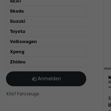
SEAT
Skoda
Suzuki
Toyota
Volkswagen
Xpeng
Zhidou
N
Anmelden
s
4367 Fahrzeuge
F