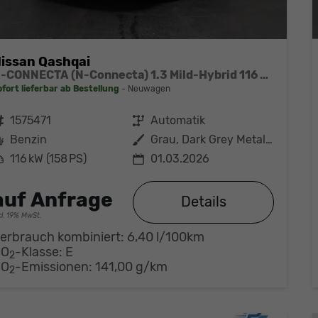
issan Qashqai
N-CONNECTA (N-Connecta) 1.3 Mild-Hybrid 116 kW (158 PS) X-tronic 2WD
ofort lieferbar ab Bestellung
Neuwagen
ahrzeugnr.
1575471
Getriebe
Automatik
Kraftstoff
Benzin
Außenfarbe
Grau, Dark Grey Metallic
eistung
116 kW (158 PS)
01.03.2026
auf Anfrage
Details
cl. 19% MwSt.
erbrauch kombiniert:
6,40 l/100km
CO
-Klasse:
E
2
CO
-Emissionen:
141,00 g/km
2