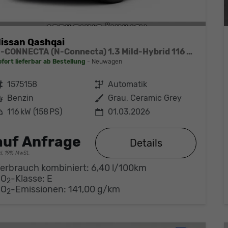
issan Qashqai
N-CONNECTA (N-Connecta) 1.3 Mild-Hybrid 116 kW (158 PS) X-tronic 2WD
ofort lieferbar ab Bestellung
Neuwagen
ahrzeugnr.
1575158
Getriebe
Automatik
Kraftstoff
Benzin
Außenfarbe
Grau, Ceramic Grey
eistung
116 kW (158 PS)
01.03.2026
auf Anfrage
Details
cl. 19% MwSt.
erbrauch kombiniert:
6,40 l/100km
CO
-Klasse:
E
2
CO
-Emissionen:
141,00 g/km
2