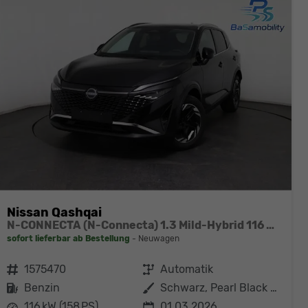
Nissan Qashqai
N-CONNECTA (N-Connecta) 1.3 Mild-Hybrid 116 kW (158 PS) X-tronic 2WD
sofort lieferbar ab Bestellung
Neuwagen
Fahrzeugnr.
1575470
Getriebe
Automatik
Kraftstoff
Benzin
Außenfarbe
Schwarz, Pearl Black Metallic
Leistung
116 kW (158 PS)
01.03.2026