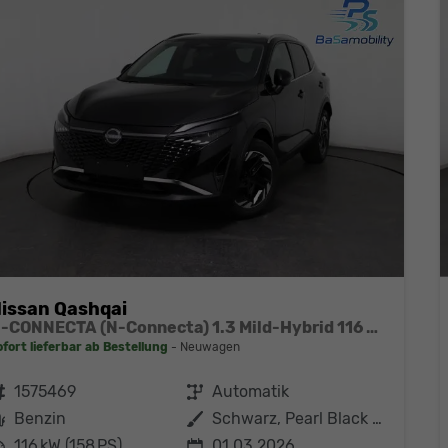
issan Qashqai
N-CONNECTA (N-Connecta) 1.3 Mild-Hybrid 116 kW (158 PS) X-tronic 2WD
ofort lieferbar ab Bestellung
Neuwagen
ahrzeugnr.
1575469
Getriebe
Automatik
Kraftstoff
Benzin
Außenfarbe
Schwarz, Pearl Black Metallic
eistung
116 kW (158 PS)
01.03.2026