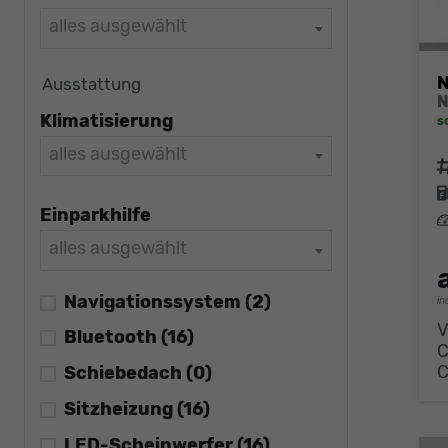
alles ausgewählt
N
Ausstattung
Klimatisierung
s
alles ausgewählt
F
Einparkhilfe
L
alles ausgewählt
Navigationssystem
(2)
in
V
Bluetooth
(16)
Schiebedach
(0)
Sitzheizung
(16)
LED-Scheinwerfer
(16)