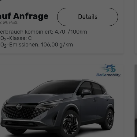
auf Anfrage
Details
cl. 19% MwSt.
erbrauch kombiniert:
4,70 l/100km
CO
-Klasse:
C
2
CO
-Emissionen:
106,00 g/km
2