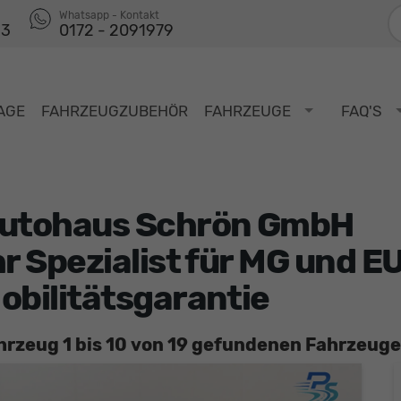
F
Whatsapp - Kontakt
53
0172 - 2091979
AGE
FAHRZEUGZUBEHÖR
FAHRZEUGE
FAQ'S
utohaus Schrön GmbH
hr Spezialist für MG und 
obilitätsgarantie
hrzeug 1 bis 10 von 19 gefundenen Fahrzeuge