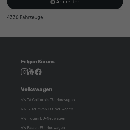
Anmelden
4330 Fahrzeuge
Folgen Sie uns
Autohaus
Autohaus
Autohaus
Schroen,
Schroen,
Schroen,
Folgen
Besuchen
Folgen
Volkswagen
Sie
Sie
Sie
uns
unser
uns
VW T6 California EU-Neuwagen
auf
YouTube-
auf
VW T6 Multivan EU-Neuwagen
Instagram
Kanal
Facebook
VW Tiguan EU-Neuwagen
VW Passat EU-Neuwagen