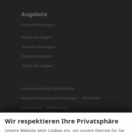
Angebote
Renault Neuwagen
Skoda Neuwagen
Hyundai Neuwagen
Cupra Neuwagen
Xpeng Neuwagen
Autovermietung Bad Hersfeld
Autovermietung Bad Salzungen
Anmelden
Impressum
Datenschutz
Informationen zur Barrierefreiheit
Wir respektieren Ihre Privatsphäre
Widerrufsrecht
Cookie-Einstellungen
Fakten
Unsere Website setzt Cookies ein, um unsere Dienste für Sie