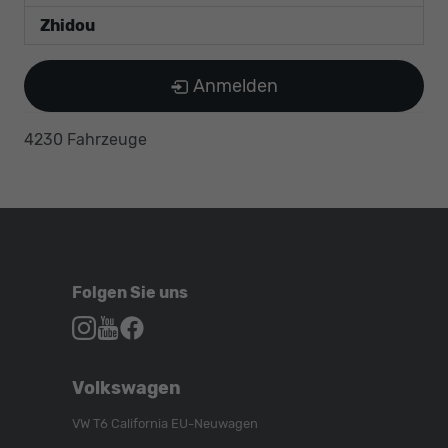
Zhidou
Anmelden
4230 Fahrzeuge
Folgen Sie uns
Autohaus
Autohaus
Autohaus
Schroen,
Schroen,
Schroen,
Folgen
Besuchen
Folgen
Volkswagen
Sie
Sie
Sie
uns
unser
uns
VW T6 California EU-Neuwagen
auf
YouTube-
auf