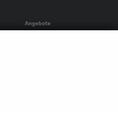
auf
YouTube-
auf
Instagram
Kanal
Facebook
Angebote
Renault Neuwagen
Skoda Neuwagen
Hyundai Neuwagen
Cupra Neuwagen
Xpeng Neuwagen
iheit
Widerrufsrecht
Cookie-Einstellungen
Fakten
W können dem 'Leitfaden über den offiziellen Kraftstoffverbrauch, die
n Automobil Treuhand GmbH' unentgeltlich erhältlich ist unter
Powered by Autrado