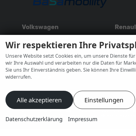
Volkswagen
Renaul
VW T6 California EU-Neuwagen
Renault E
Wir respektieren Ihre Privats
VW T6 Multivan EU-Neuwagen
Renault Cl
Unsere Website setzt Cookies ein, um unsere Dienste für 
VW Tiguan EU-Neuwagen
Renault Au
wir Ihre Auswahl und verarbeiten nur die Daten für Marke
VW Passat EU-Neuwagen
Renault K
Sie uns Ihr Einverständnis geben. Sie können Ihre Einwill
widerrufen.
VW EU-Neuwagen
Alle akzeptieren
Einstellungen
Autovermietung Bad Hersfeld
Autovermietung Bad Salzung
Weitere Informationen zum offiziellen Kraftstoffverbrauch und zu den off
offiziellen spezifischen CO
-Emissionen und den offiziellen Stromverbra
2
Datenschutzerklärung
Impressum
www.dat.de.
© 2026
BaSamobility
,
Kopernikusstraße 5
,
36433
Bad Salzungen,