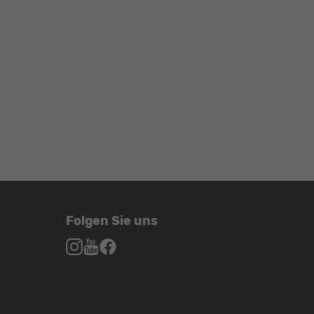
Folgen Sie uns
Autohaus
Autohaus
Autohaus
Schroen,
Schroen,
Schroen,
Folgen
Besuchen
Folgen
Sie
Sie
Sie
uns
unser
uns