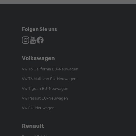
Folgen Sie uns
Autohaus
Autohaus
Autohaus
Schroen,
Schroen,
Schroen,
Folgen
Besuchen
Folgen
Volkswagen
Sie
Sie
Sie
uns
unser
uns
VW T6 California EU-Neuwagen
auf
YouTube-
auf
VW T6 Multivan EU-Neuwagen
Instagram
Kanal
Facebook
VW Tiguan EU-Neuwagen
VW Passat EU-Neuwagen
VW EU-Neuwagen
Renault