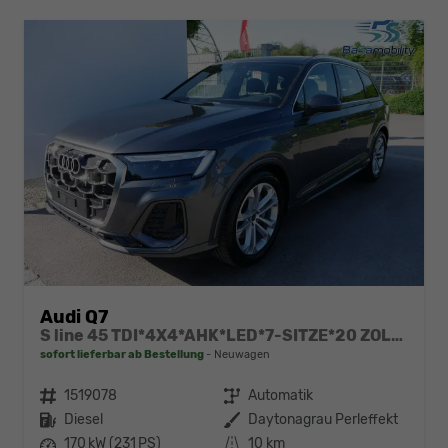
Audi Q7
S line 45 TDI*4X4*AHK*LED*7-SITZE*20 ZOLL*PANO*KAMERA*NAVI*LUFTFEDRUNG
sofort lieferbar ab Bestellung
Neuwagen
Fahrzeugnr.
1519078
Getriebe
Automatik
Kraftstoff
Diesel
Außenfarbe
Daytonagrau Perleffekt
Leistung
170 kW (231 PS)
Kilometerstand
10 km