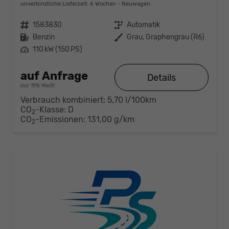
unverbindliche Lieferzeit:
6 Wochen
Neuwagen
Fahrzeugnr.
1583830
Getriebe
Automatik
Kraftstoff
Benzin
Außenfarbe
Grau, Graphengrau (R6)
Leistung
110 kW (150 PS)
auf Anfrage
Details
incl. 19% MwSt.
Verbrauch kombiniert:
5,70 l/100km
CO
-Klasse:
D
2
CO
-Emissionen:
131,00 g/km
2