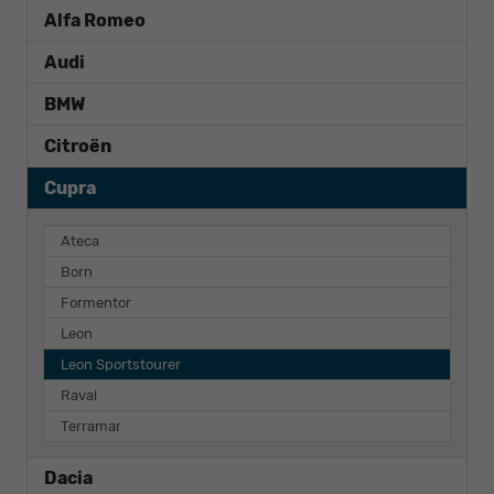
Alfa Romeo
Audi
BMW
Citroën
Cupra
Ateca
Born
Formentor
Leon
Leon Sportstourer
Raval
Terramar
Dacia