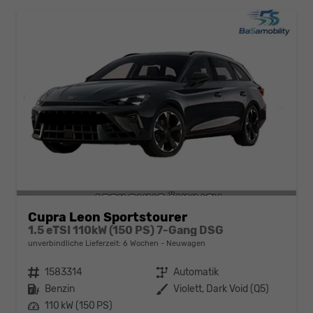
Cupra Leon Sportstourer
1.5 eTSI 110kW (150 PS) 7-Gang DSG
unverbindliche Lieferzeit:
6 Wochen
Neuwagen
Fahrzeugnr.
1583314
Getriebe
Automatik
Kraftstoff
Benzin
Außenfarbe
Violett, Dark Void (Q5)
Leistung
110 kW (150 PS)