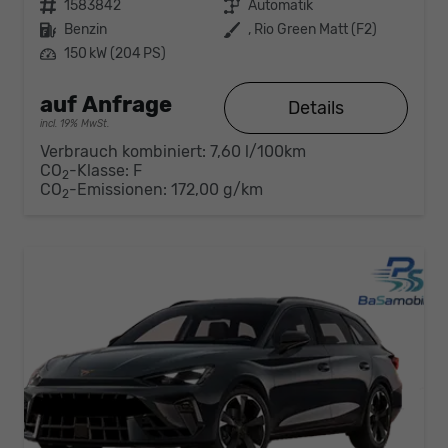
Fahrzeugnr.
1583842
Getriebe
Automatik
Kraftstoff
Benzin
Außenfarbe
, Rio Green Matt (F2)
Leistung
150 kW (204 PS)
auf Anfrage
Details
incl. 19% MwSt.
Verbrauch kombiniert:
7,60 l/100km
CO
-Klasse:
F
2
CO
-Emissionen:
172,00 g/km
2