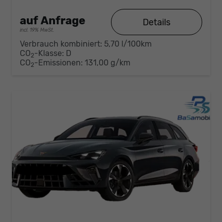
auf Anfrage
Details
incl. 19% MwSt.
Verbrauch kombiniert:
5,70 l/100km
CO
-Klasse:
D
2
CO
-Emissionen:
131,00 g/km
2