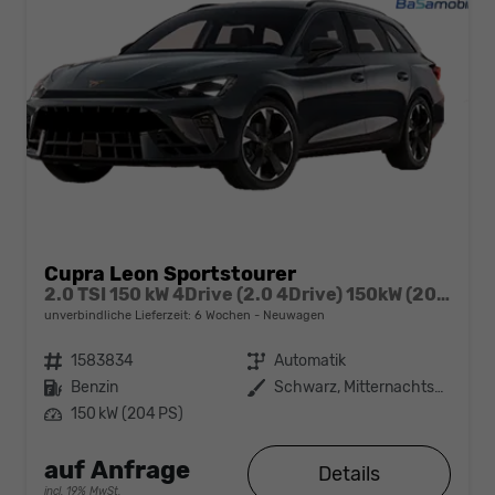
Cupra Leon Sportstourer
2.0 TSI 150 kW 4Drive (2.0 4Drive) 150kW (204 PS) 7-Gang-DSG
unverbindliche Lieferzeit:
6 Wochen
Neuwagen
Fahrzeugnr.
1583834
Getriebe
Automatik
Kraftstoff
Benzin
Außenfarbe
Schwarz, Mitternachtsschwarz (0E)
Leistung
150 kW (204 PS)
auf Anfrage
Details
incl. 19% MwSt.