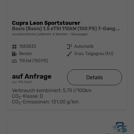
Cupra Leon Sportstourer
Basis (Basis) 1.5 eTSI 110kW (150 PS) 7-Gang DSG
unverbindliche Lieferzeit:
6 Wochen
Neuwagen
Fahrzeugnr.
1583833
Getriebe
Automatik
Kraftstoff
Benzin
Außenfarbe
Grau, Taigagrau (4U)
Leistung
110 kW (150 PS)
auf Anfrage
Details
incl. 19% MwSt.
Verbrauch kombiniert:
5,70 l/100km
CO
-Klasse:
D
2
CO
-Emissionen:
131,00 g/km
2