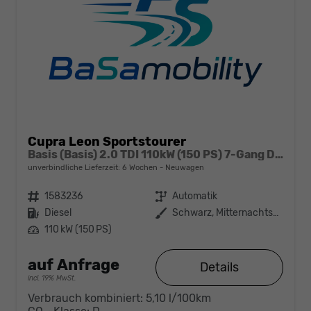
Cupra Leon Sportstourer
Basis (Basis) 2.0 TDI 110kW (150 PS) 7-Gang DSG
unverbindliche Lieferzeit:
6 Wochen
Neuwagen
Fahrzeugnr.
1583236
Getriebe
Automatik
Kraftstoff
Diesel
Außenfarbe
Schwarz, Mitternachtsschwarz (0E)
Leistung
110 kW (150 PS)
auf Anfrage
Details
incl. 19% MwSt.
Verbrauch kombiniert:
5,10 l/100km