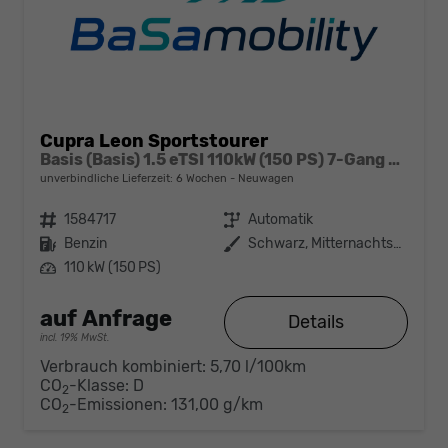
Cupra Leon Sportstourer
Basis (Basis) 1.5 eTSI 110kW (150 PS) 7-Gang DSG
unverbindliche Lieferzeit:
6 Wochen
Neuwagen
Fahrzeugnr.
1584717
Getriebe
Automatik
Kraftstoff
Benzin
Außenfarbe
Schwarz, Mitternachtsschwarz (0E)
Leistung
110 kW (150 PS)
auf Anfrage
Details
incl. 19% MwSt.
Verbrauch kombiniert:
5,70 l/100km
CO
-Klasse:
D
2
CO
-Emissionen:
131,00 g/km
2