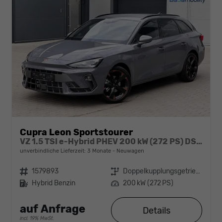
Cupra Leon Sportstourer
VZ 1.5 TSI e-Hybrid PHEV 200 kW (272 PS) DSG 6, ,DCC Fahrwerk,Sportschalensitze beheizbar, elektrisch einstellbar , Dynamik Paket, Sport HML, LED, Klimaautomatik 3 Zonen, Heckklappe elektrish m. Virtual Pedal, PDC,
unverbindliche Lieferzeit:
3 Monate
Neuwagen
Fahrzeugnr.
1579893
Getriebe
Doppelkupplungsgetriebe (DSG)
Kraftstoff
Hybrid Benzin
Leistung
200 kW (272 PS)
auf Anfrage
Details
incl. 19% MwSt.