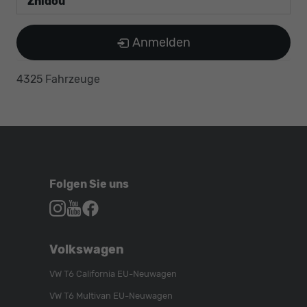
Zhidou
Anmelden
4325 Fahrzeuge
Folgen Sie uns
Autohaus
Autohaus
Autohaus
Schroen,
Schroen,
Schroen,
Folgen
Besuchen
Folgen
Volkswagen
Sie
Sie
Sie
uns
unser
uns
VW T6 California EU-Neuwagen
auf
YouTube-
auf
VW T6 Multivan EU-Neuwagen
Instagram
Kanal
Facebook