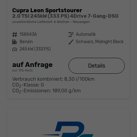
Cupra Leon Sportstourer
2.0 TSI 245kW (333 PS) 4Drive 7-Gang-DSG
unverbindliche Lieferzeit:
6 Wochen
Neuwagen
Fahrzeugnr.
1585436
Getriebe
Automatik
Kraftstoff
Benzin
Außenfarbe
Schwarz, Midnight Black
Leistung
245 kW (333 PS)
auf Anfrage
Details
incl. 19% MwSt.
Verbrauch kombiniert:
8,30 l/100km
CO
-Klasse:
G
2
CO
-Emissionen:
189,00 g/km
2