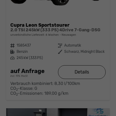
Cupra Leon Sportstourer
2.0 TSI 245kW (333 PS) 4Drive 7-Gang-DSG
unverbindliche Lieferzeit:
6 Wochen
Neuwagen
Fahrzeugnr.
1585437
Getriebe
Automatik
Kraftstoff
Benzin
Außenfarbe
Schwarz, Midnight Black
Leistung
245 kW (333 PS)
auf Anfrage
Details
incl. 19% MwSt.
Verbrauch kombiniert:
8,30 l/100km
CO
-Klasse:
G
2
CO
-Emissionen:
189,00 g/km
2