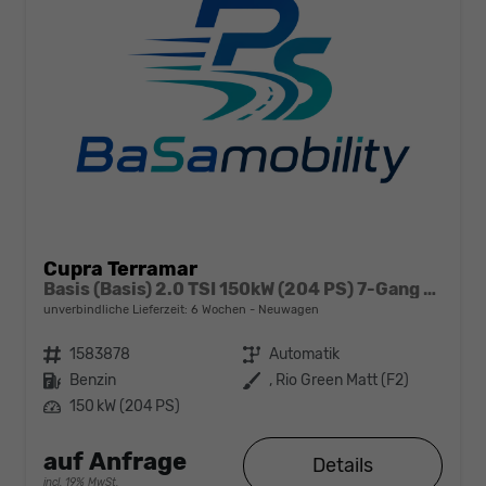
Cupra Terramar
Basis (Basis) 2.0 TSI 150kW (204 PS) 7-Gang DSG 4Drive
unverbindliche Lieferzeit:
6 Wochen
Neuwagen
Fahrzeugnr.
1583878
Getriebe
Automatik
Kraftstoff
Benzin
Außenfarbe
, Rio Green Matt (F2)
Leistung
150 kW (204 PS)
auf Anfrage
Details
incl. 19% MwSt.