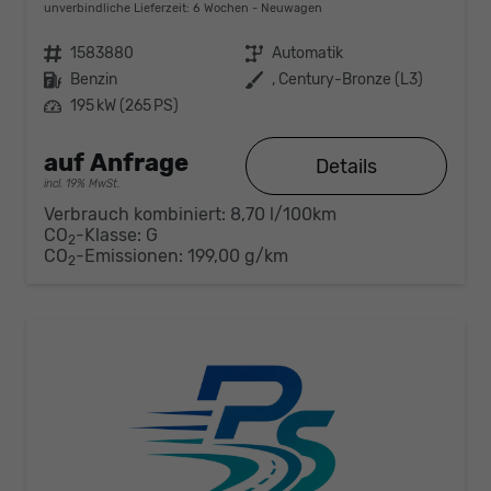
unverbindliche Lieferzeit:
6 Wochen
Neuwagen
Fahrzeugnr.
1583880
Getriebe
Automatik
Kraftstoff
Benzin
Außenfarbe
, Century-Bronze (L3)
Leistung
195 kW (265 PS)
auf Anfrage
Details
incl. 19% MwSt.
Verbrauch kombiniert:
8,70 l/100km
CO
-Klasse:
G
2
CO
-Emissionen:
199,00 g/km
2