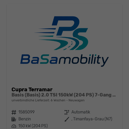
Cupra Terramar
Basis (Basis) 2.0 TSI 150kW (204 PS) 7-Gang DSG 4Drive
unverbindliche Lieferzeit:
6 Wochen
Neuwagen
Fahrzeugnr.
1585099
Getriebe
Automatik
Kraftstoff
Benzin
Außenfarbe
, Timanfaya-Grau (N7)
Leistung
150 kW (204 PS)