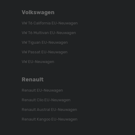
Schroen,
Schroen,
Schroen,
Folgen
Besuchen
Folgen
Volkswagen
Sie
Sie
Sie
uns
unser
uns
VW T6 California EU-Neuwagen
auf
YouTube-
auf
VW T6 Multivan EU-Neuwagen
Instagram
Kanal
Facebook
VW Tiguan EU-Neuwagen
VW Passat EU-Neuwagen
VW EU-Neuwagen
Renault
Renault EU-Neuwagen
Renault Clio EU-Neuwagen
Renault Austral EU-Neuwagen
Renault Kangoo EU-Neuwagen