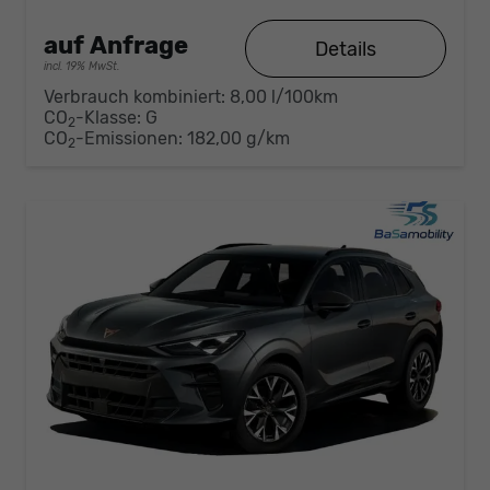
auf Anfrage
Details
incl. 19% MwSt.
Verbrauch kombiniert:
8,00 l/100km
CO
-Klasse:
G
2
CO
-Emissionen:
182,00 g/km
2