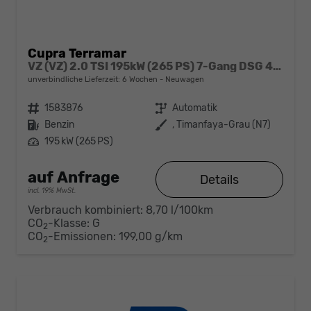
Cupra Terramar
VZ (VZ) 2.0 TSI 195kW (265 PS) 7-Gang DSG 4Drive
unverbindliche Lieferzeit:
6 Wochen
Neuwagen
Fahrzeugnr.
1583876
Getriebe
Automatik
Kraftstoff
Benzin
Außenfarbe
, Timanfaya-Grau (N7)
Leistung
195 kW (265 PS)
auf Anfrage
Details
incl. 19% MwSt.
Verbrauch kombiniert:
8,70 l/100km
CO
-Klasse:
G
2
CO
-Emissionen:
199,00 g/km
2