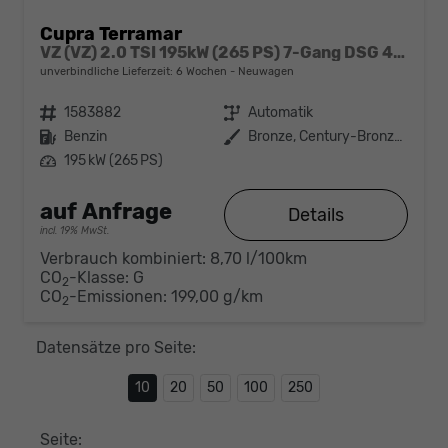
Cupra Terramar
VZ (VZ) 2.0 TSI 195kW (265 PS) 7-Gang DSG 4Drive
unverbindliche Lieferzeit:
6 Wochen
Neuwagen
Fahrzeugnr.
1583882
Getriebe
Automatik
Kraftstoff
Benzin
Außenfarbe
Bronze, Century-Bronze (L3)
Leistung
195 kW (265 PS)
auf Anfrage
Details
incl. 19% MwSt.
Verbrauch kombiniert:
8,70 l/100km
CO
-Klasse:
G
2
CO
-Emissionen:
199,00 g/km
2
Datensätze pro Seite:
10
20
50
100
250
Seite: