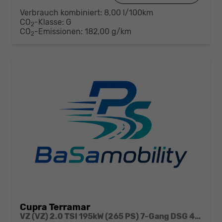
Verbrauch kombiniert:
8,00 l/100km
CO
-Klasse:
G
2
CO
-Emissionen:
182,00 g/km
2
Cupra Terramar
VZ (VZ) 2.0 TSI 195kW (265 PS) 7-Gang DSG 4Drive