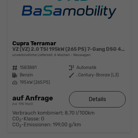
Cupra Terramar
VZ (VZ) 2.0 TSI 195kW (265 PS) 7-Gang DSG 4Drive
unverbindliche Lieferzeit:
6 Wochen
Neuwagen
Fahrzeugnr.
1583881
Getriebe
Automatik
Kraftstoff
Benzin
Außenfarbe
, Century-Bronze (L3)
Leistung
195 kW (265 PS)
auf Anfrage
Details
incl. 19% MwSt.
Verbrauch kombiniert:
8,70 l/100km
CO
-Klasse:
G
2
CO
-Emissionen:
199,00 g/km
2