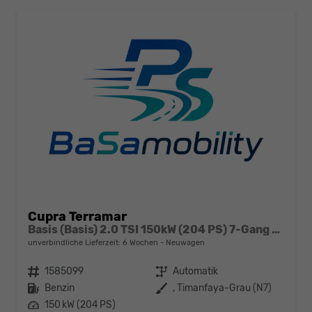
Cupra Terramar
Basis (Basis) 2.0 TSI 150kW (204 PS) 7-Gang DSG 4Drive
unverbindliche Lieferzeit:
6 Wochen
Neuwagen
Fahrzeugnr.
1585099
Getriebe
Automatik
Kraftstoff
Benzin
Außenfarbe
, Timanfaya-Grau (N7)
Leistung
150 kW (204 PS)