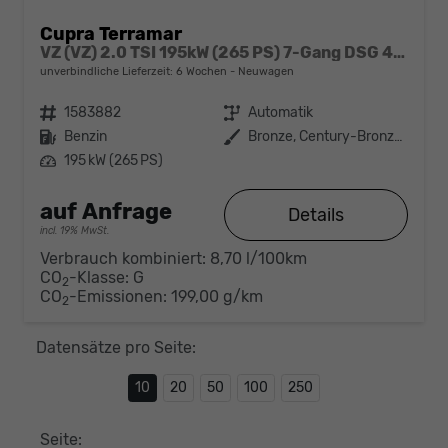
Cupra Terramar
VZ (VZ) 2.0 TSI 195kW (265 PS) 7-Gang DSG 4Drive
unverbindliche Lieferzeit:
6 Wochen
Neuwagen
Fahrzeugnr.
1583882
Getriebe
Automatik
Kraftstoff
Benzin
Außenfarbe
Bronze, Century-Bronze (L3)
Leistung
195 kW (265 PS)
auf Anfrage
Details
incl. 19% MwSt.
Verbrauch kombiniert:
8,70 l/100km
CO
-Klasse:
G
2
CO
-Emissionen:
199,00 g/km
2
Datensätze pro Seite:
10
20
50
100
250
Seite: