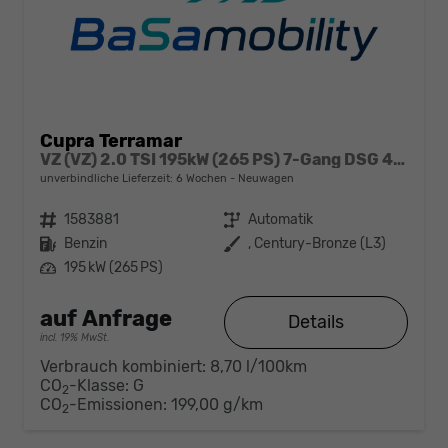
Cupra Terramar
VZ (VZ) 2.0 TSI 195kW (265 PS) 7-Gang DSG 4Drive
unverbindliche Lieferzeit:
6 Wochen
Neuwagen
Fahrzeugnr.
1583881
Getriebe
Automatik
Kraftstoff
Benzin
Außenfarbe
, Century-Bronze (L3)
Leistung
195 kW (265 PS)
auf Anfrage
Details
incl. 19% MwSt.
Verbrauch kombiniert:
8,70 l/100km
CO
-Klasse:
G
2
CO
-Emissionen:
199,00 g/km
2