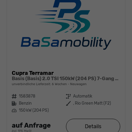
Cupra Terramar
Basis (Basis) 2.0 TSI 150kW (204 PS) 7-Gang DSG 4Drive
unverbindliche Lieferzeit:
6 Wochen
Neuwagen
Fahrzeugnr.
1583878
Getriebe
Automatik
Kraftstoff
Benzin
Außenfarbe
, Rio Green Matt (F2)
Leistung
150 kW (204 PS)
auf Anfrage
Details
incl. 19% MwSt.