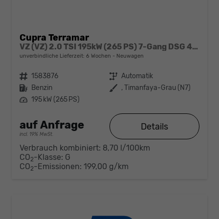
Cupra Terramar
VZ (VZ) 2.0 TSI 195kW (265 PS) 7-Gang DSG 4Drive
unverbindliche Lieferzeit:
6 Wochen
Neuwagen
Fahrzeugnr.
1583876
Getriebe
Automatik
Kraftstoff
Benzin
Außenfarbe
, Timanfaya-Grau (N7)
Leistung
195 kW (265 PS)
auf Anfrage
Details
incl. 19% MwSt.
Verbrauch kombiniert:
8,70 l/100km
CO
-Klasse:
G
2
CO
-Emissionen:
199,00 g/km
2