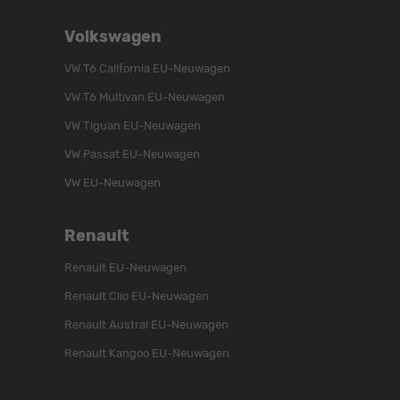
Schroen,
Schroen,
Schroen,
Folgen
Besuchen
Folgen
Volkswagen
Sie
Sie
Sie
uns
unser
uns
VW T6 California EU-Neuwagen
auf
YouTube-
auf
VW T6 Multivan EU-Neuwagen
Instagram
Kanal
Facebook
VW Tiguan EU-Neuwagen
VW Passat EU-Neuwagen
VW EU-Neuwagen
Renault
Renault EU-Neuwagen
Renault Clio EU-Neuwagen
Renault Austral EU-Neuwagen
Renault Kangoo EU-Neuwagen