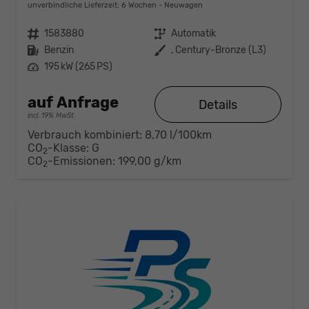
unverbindliche Lieferzeit:
6 Wochen
Neuwagen
Fahrzeugnr.
1583880
Getriebe
Automatik
Kraftstoff
Benzin
Außenfarbe
, Century-Bronze (L3)
Leistung
195 kW (265 PS)
auf Anfrage
Details
incl. 19% MwSt.
Verbrauch kombiniert:
8,70 l/100km
CO
-Klasse:
G
2
CO
-Emissionen:
199,00 g/km
2