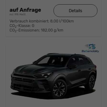
auf Anfrage
Details
incl. 19% MwSt.
Verbrauch kombiniert:
8,00 l/100km
CO
-Klasse:
G
2
CO
-Emissionen:
182,00 g/km
2