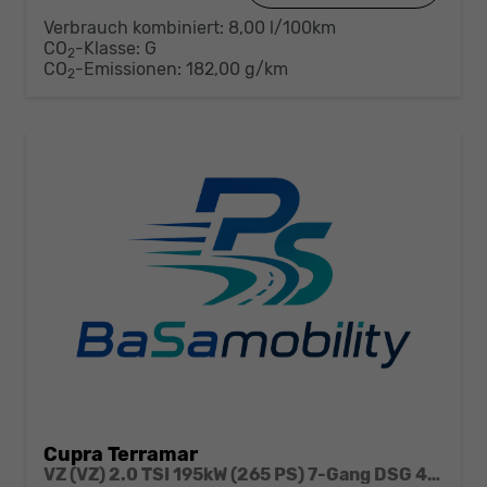
Verbrauch kombiniert:
8,00 l/100km
CO
-Klasse:
G
2
CO
-Emissionen:
182,00 g/km
2
Cupra Terramar
VZ (VZ) 2.0 TSI 195kW (265 PS) 7-Gang DSG 4Drive