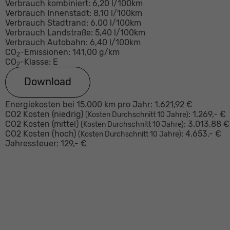
Verbrauch kombiniert:
6,20 l/100km
Verbrauch Innenstadt:
8,10 l/100km
Verbrauch Stadtrand:
6,00 l/100km
Verbrauch Landstraße:
5,40 l/100km
Verbrauch Autobahn:
6,40 l/100km
CO
-Emissionen:
141,00 g/km
2
CO
-Klasse:
E
2
Download
Energiekosten bei 15.000 km pro Jahr:
1.621,92 €
CO2 Kosten (niedrig)
:
1.269,- €
(Kosten Durchschnitt 10 Jahre)
CO2 Kosten (mittel)
:
3.013,88 €
(Kosten Durchschnitt 10 Jahre)
CO2 Kosten (hoch)
:
4.653,- €
(Kosten Durchschnitt 10 Jahre)
Jahressteuer:
129,- €