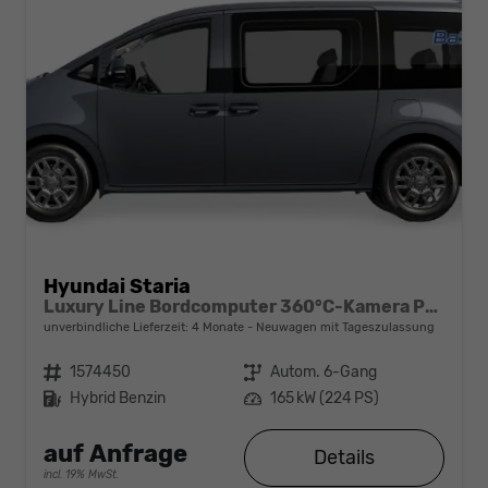
Hyundai Staria
Luxury Line Bordcomputer 360°C-Kamera Premium-Soundsystem Klimaautomatik Ambientebeleuchtung
unverbindliche Lieferzeit:
4 Monate
Neuwagen mit Tageszulassung
Fahrzeugnr.
1574450
Getriebe
Autom. 6-Gang
Kraftstoff
Hybrid Benzin
Leistung
165 kW (224 PS)
auf Anfrage
Details
incl. 19% MwSt.