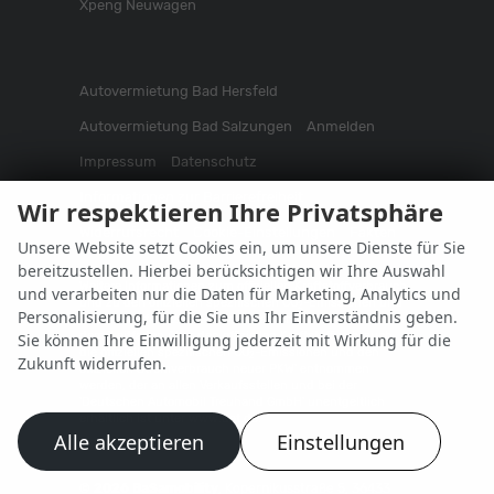
Xpeng Neuwagen
Autovermietung Bad Hersfeld
Autovermietung Bad Salzungen
Anmelden
Impressum
Datenschutz
Informationen zur Barrierefreiheit
Wir respektieren Ihre Privatsphäre
Widerrufsrecht
Cookie-Einstellungen
Fakten
Unsere Website setzt Cookies ein, um unsere Dienste für Sie
bereitzustellen. Hierbei berücksichtigen wir Ihre Auswahl
Weitere Informationen zum offiziellen Kraftstoffverbrauch
und verarbeiten nur die Daten für Marketing, Analytics und
und zu den offiziellen spezifischen CO
-Emissionen und
2
Personalisierung, für die Sie uns Ihr Einverständnis geben.
gegebenenfalls zum Stromverbrauch neuer PKW können
dem 'Leitfaden über den offiziellen Kraftstoffverbrauch,
Sie können Ihre Einwilligung jederzeit mit Wirkung für die
die offiziellen spezifischen CO
-Emissionen und den
2
Zukunft widerrufen.
offiziellen Stromverbrauch neuer PKW' entnommen
werden, der an allen Verkaufsstellen und bei der
'Deutschen Automobil Treuhand GmbH' unentgeltlich
erhältlich ist unter www.dat.de.
Alle akzeptieren
Einstellungen
© 2026
BaSamobility
,
Kopernikusstraße 5
,
36433