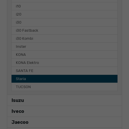
i10
i20
i30
i30 Fastback
i30 Kombi
Inster
KONA
KONA Elektro
SANTA FE
Staria
TUCSON
Isuzu
Iveco
Jaecoo