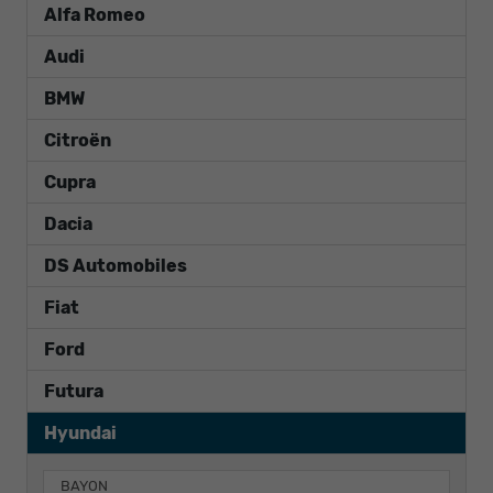
Alfa Romeo
Audi
BMW
Citroën
Cupra
Dacia
DS Automobiles
Fiat
Ford
Futura
Hyundai
BAYON