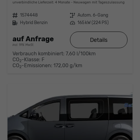
unverbindliche Lieferzeit:
4 Monate
Neuwagen mit Tageszulassung
Fahrzeugnr.
1574448
Getriebe
Autom. 6-Gang
Kraftstoff
Hybrid Benzin
Leistung
165 kW (224 PS)
auf Anfrage
Details
incl. 19% MwSt.
Verbrauch kombiniert:
7,60 l/100km
CO
-Klasse:
F
2
CO
-Emissionen:
172,00 g/km
2