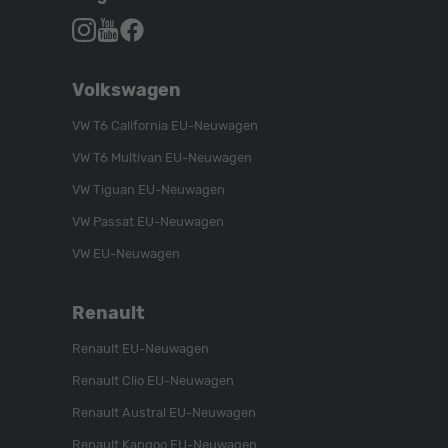
Autohaus
Autohaus
Autohaus
Schroen,
Schroen,
Schroen,
Folgen
Besuchen
Folgen
Volkswagen
Sie
Sie
Sie
uns
unser
uns
VW T6 California EU-Neuwagen
auf
YouTube-
auf
VW T6 Multivan EU-Neuwagen
Instagram
Kanal
Facebook
VW Tiguan EU-Neuwagen
VW Passat EU-Neuwagen
VW EU-Neuwagen
Renault
Renault EU-Neuwagen
Renault Clio EU-Neuwagen
Renault Austral EU-Neuwagen
Renault Kangoo EU-Neuwagen