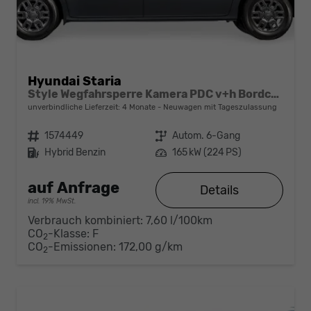
Hyundai Staria
Style Wegfahrsperre Kamera PDC v+h Bordcomputer Klimaautomatik Sitzheizung v
unverbindliche Lieferzeit:
4 Monate
Neuwagen mit Tageszulassung
Fahrzeugnr.
1574449
Getriebe
Autom. 6-Gang
Kraftstoff
Hybrid Benzin
Leistung
165 kW (224 PS)
auf Anfrage
Details
incl. 19% MwSt.
Verbrauch kombiniert:
7,60 l/100km
CO
-Klasse:
F
2
CO
-Emissionen:
172,00 g/km
2