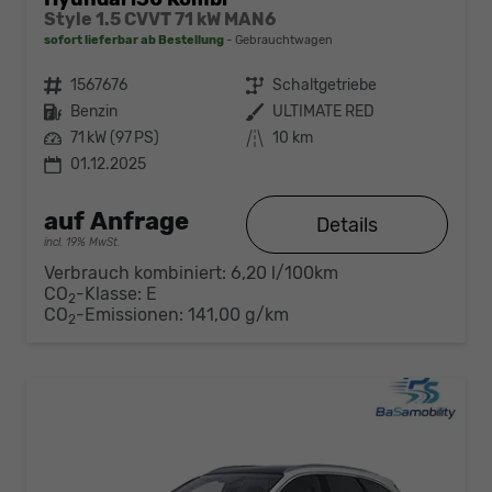
Style 1.5 CVVT 71 kW MAN6
sofort lieferbar ab Bestellung
Gebrauchtwagen
Fahrzeugnr.
1567676
Getriebe
Schaltgetriebe
Kraftstoff
Benzin
Außenfarbe
ULTIMATE RED
Leistung
71 kW (97 PS)
Kilometerstand
10 km
01.12.2025
auf Anfrage
Details
incl. 19% MwSt.
Verbrauch kombiniert:
6,20 l/100km
CO
-Klasse:
E
2
CO
-Emissionen:
141,00 g/km
2