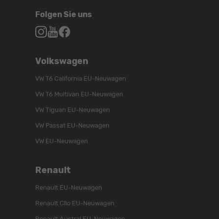
Folgen Sie uns
Autohaus
Autohaus
Autohaus
Schroen,
Schroen,
Schroen,
Folgen
Besuchen
Folgen
Volkswagen
Sie
Sie
Sie
uns
unser
uns
VW T6 California EU-Neuwagen
auf
YouTube-
auf
VW T6 Multivan EU-Neuwagen
Instagram
Kanal
Facebook
VW Tiguan EU-Neuwagen
VW Passat EU-Neuwagen
VW EU-Neuwagen
Renault
Renault EU-Neuwagen
Renault Clio EU-Neuwagen
Renault Austral EU-Neuwagen