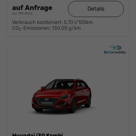
auf Anfrage
Details
incl. 19% MwSt.
Verbrauch kombiniert:
5,70 l/100km
CO
-Emissionen:
130,00 g/km
2
Hyundai i30 Kombi