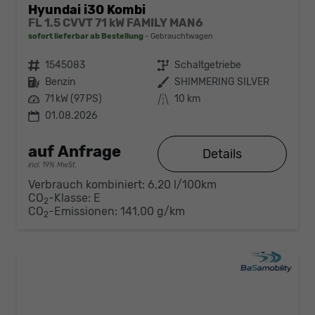
Hyundai i30 Kombi
FL 1.5 CVVT 71 kW FAMILY MAN6
sofort lieferbar ab Bestellung
Gebrauchtwagen
Fahrzeugnr.
1545083
Getriebe
Schaltgetriebe
Kraftstoff
Benzin
Außenfarbe
SHIMMERING SILVER
Leistung
71 kW (97 PS)
Kilometerstand
10 km
01.08.2026
auf Anfrage
Details
incl. 19% MwSt.
Verbrauch kombiniert:
6,20 l/100km
CO
-Klasse:
E
2
CO
-Emissionen:
141,00 g/km
2