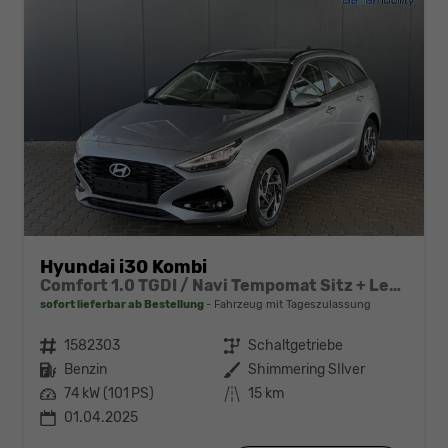
Hyundai i30 Kombi
Comfort 1.0 TGDI / Navi Tempomat Sitz + Lenkradheizung LED Alu 16''
sofort lieferbar ab Bestellung
Fahrzeug mit Tageszulassung
Fahrzeugnr.
1582303
Getriebe
Schaltgetriebe
Kraftstoff
Benzin
Außenfarbe
Shimmering SIlver
Leistung
74 kW (101 PS)
Kilometerstand
15 km
01.04.2025