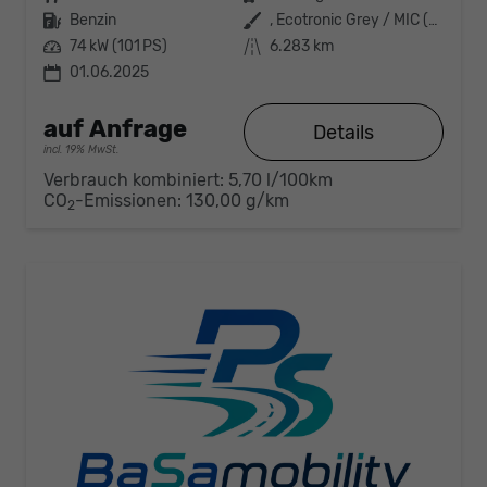
Kraftstoff
Benzin
Außenfarbe
, Ecotronic Grey / MIC (PE2)
Leistung
74 kW (101 PS)
Kilometerstand
6.283 km
01.06.2025
auf Anfrage
Details
incl. 19% MwSt.
Verbrauch kombiniert:
5,70 l/100km
CO
-Emissionen:
130,00 g/km
2