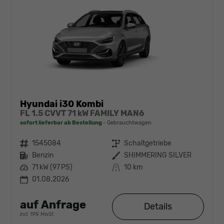
Hyundai i30 Kombi
FL 1.5 CVVT 71 kW FAMILY MAN6
sofort lieferbar ab Bestellung
Gebrauchtwagen
Fahrzeugnr.
1545084
Getriebe
Schaltgetriebe
Kraftstoff
Benzin
Außenfarbe
SHIMMERING SILVER
Leistung
71 kW (97 PS)
Kilometerstand
10 km
01.08.2026
auf Anfrage
Details
incl. 19% MwSt.