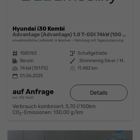
Hyundai i30 Kombi
Advantage (Advantage) 1.0 T-GDI 74kW (100 PS) 6-Gang Schaltgetriebe
unverbindliche Lieferzeit:
6 Wochen
Fahrzeug mit Tageszulassung
Fahrzeugnr.
1585163
Getriebe
Schaltgetriebe
Kraftstoff
Benzin
Außenfarbe
, Shimmering Silver / MET (R2T)
Leistung
74 kW (101 PS)
Kilometerstand
11.482 km
01.06.2025
auf Anfrage
Details
incl. 19% MwSt.
Verbrauch kombiniert:
5,70 l/100km
CO
-Emissionen:
130,00 g/km
2