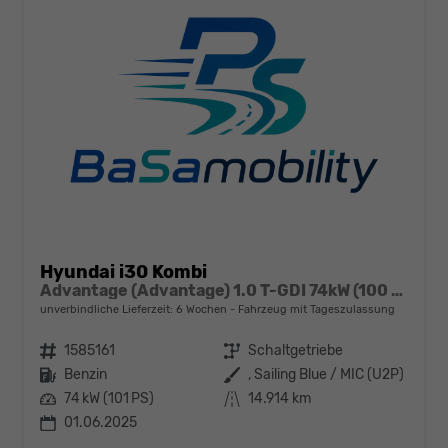
Hyundai i30 Kombi
Advantage (Advantage) 1.0 T-GDI 74kW (100 PS) 6-Gang Schaltgetriebe
unverbindliche Lieferzeit:
6 Wochen
Fahrzeug mit Tageszulassung
Fahrzeugnr.
1585161
Getriebe
Schaltgetriebe
Kraftstoff
Benzin
Außenfarbe
, Sailing Blue / MIC (U2P)
Leistung
74 kW (101 PS)
Kilometerstand
14.914 km
01.06.2025