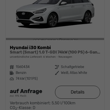
Hyundai i30 Kombi
Smart (Smart) 1.0 T-GDI 74kW (100 PS) 6-Gang-Schaltgetriebe
unverbindliche Lieferzeit:
6 Wochen
Neuwagen
Fahrzeugnr.
1560434
Getriebe
Schaltgetriebe
Kraftstoff
Benzin
Außenfarbe
Weiß, Atlas White
Leistung
74 kW (101 PS)
auf Anfrage
Details
incl. 19% MwSt.
Verbrauch kombiniert:
5,50 l/100km
CO
-Klasse:
D
2