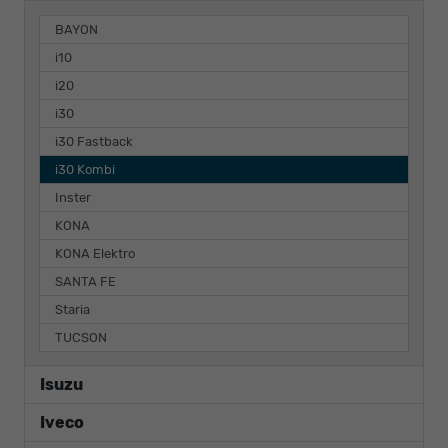
BAYON
i10
i20
i30
i30 Fastback
i30 Kombi
Inster
KONA
KONA Elektro
SANTA FE
Staria
TUCSON
Isuzu
Iveco