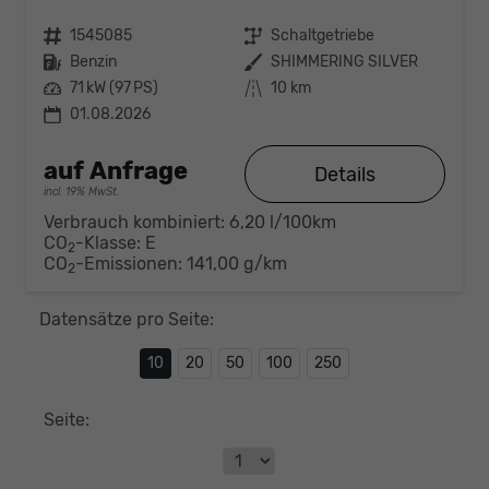
Fahrzeugnr.
1545085
Getriebe
Schaltgetriebe
Kraftstoff
Benzin
Außenfarbe
SHIMMERING SILVER
Leistung
71 kW (97 PS)
Kilometerstand
10 km
01.08.2026
auf Anfrage
Details
incl. 19% MwSt.
Verbrauch kombiniert:
6,20 l/100km
CO
-Klasse:
E
2
CO
-Emissionen:
141,00 g/km
2
Datensätze pro Seite:
10
20
50
100
250
Seite: