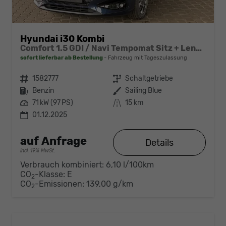
Hyundai i30 Kombi
Comfort 1.5 GDI / Navi Tempomat Sitz + Lenkradheizung LED Alu 16''
sofort lieferbar ab Bestellung
Fahrzeug mit Tageszulassung
Fahrzeugnr.
1582777
Getriebe
Schaltgetriebe
Kraftstoff
Benzin
Außenfarbe
Sailing Blue
Leistung
71 kW (97 PS)
Kilometerstand
15 km
01.12.2025
auf Anfrage
Details
incl. 19% MwSt.
Verbrauch kombiniert:
6,10 l/100km
CO
-Klasse:
E
2
CO
-Emissionen:
139,00 g/km
2