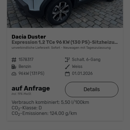
Dacia Duster
Expression 1,2 TCe 96 KW (130 PS)-Sitzheizung-Rückfahrkamera-AppleCarplay-Sofort
unverbindliche Lieferzeit: Sofort
Neuwagen mit Tageszulassung
Fahrzeugnr.
1578317
Getriebe
Schalt. 6-Gang
Kraftstoff
Benzin
Außenfarbe
Weiss
Leistung
96 kW (131 PS)
01.01.2026
auf Anfrage
Details
incl. 19% MwSt.
Verbrauch kombiniert:
5,50 l/100km
CO
-Klasse:
D
2
CO
-Emissionen:
124,00 g/km
2