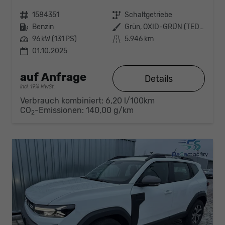
Fahrzeugnr.
1584351
Getriebe
Schaltgetriebe
Kraftstoff
Benzin
Außenfarbe
Grün, OXID-GRÜN (TEDQK)
Leistung
96 kW (131 PS)
Kilometerstand
5.946 km
01.10.2025
auf Anfrage
Details
incl. 19% MwSt.
Verbrauch kombiniert:
6,20 l/100km
CO
-Emissionen:
140,00 g/km
2