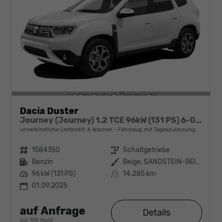
Dacia Duster
Journey (Journey) 1.2 TCE 96kW (131 PS) 6-Gang Schaltgetriebe
unverbindliche Lieferzeit:
6 Wochen
Fahrzeug mit Tageszulassung
Fahrzeugnr.
1584350
Getriebe
Schaltgetriebe
Kraftstoff
Benzin
Außenfarbe
Beige, SANDSTEIN-BEIGE (TEHNV)
Leistung
96 kW (131 PS)
Kilometerstand
14.285 km
01.09.2025
auf Anfrage
Details
incl. 19% MwSt.