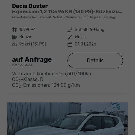
Dacia Duster
Expression 1,2 TCe 96 KW (130 PS)-Sitzheizung-Rückfahrkamera-AppleCarplay-Sofort
unverbindliche Lieferzeit: Sofort
Neuwagen mit Tageszulassung
Fahrzeugnr.
1579094
Getriebe
Schalt. 6-Gang
Kraftstoff
Benzin
Außenfarbe
Weiss
Leistung
96 kW (131 PS)
01.01.2026
auf Anfrage
Details
incl. 19% MwSt.
Verbrauch kombiniert:
5,50 l/100km
CO
-Klasse:
D
2
CO
-Emissionen:
124,00 g/km
2