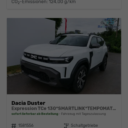
CO
-Emissionen:
124,00 g/km
2
Dacia Duster
Expression TCe 130*SMARTLINK*TEMPOMAT*LED*PDC-KAMERA*SHZ*KLIMA*17-ZOLL
sofort lieferbar ab Bestellung
Fahrzeug mit Tageszulassung
Fahrzeugnr.
1581556
Getriebe
Schaltgetriebe