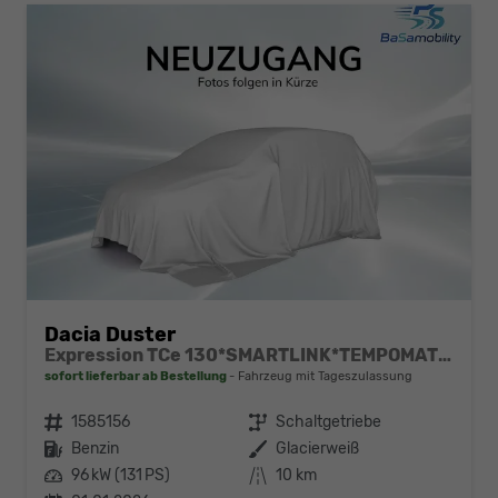
Dacia Duster
Expression TCe 130*SMARTLINK*TEMPOMAT*LED*PDC-KAMERA*SHZ*KLIMA*17-ZOLL
sofort lieferbar ab Bestellung
Fahrzeug mit Tageszulassung
Fahrzeugnr.
1585156
Getriebe
Schaltgetriebe
Kraftstoff
Benzin
Außenfarbe
Glacierweiß
Leistung
96 kW (131 PS)
Kilometerstand
10 km