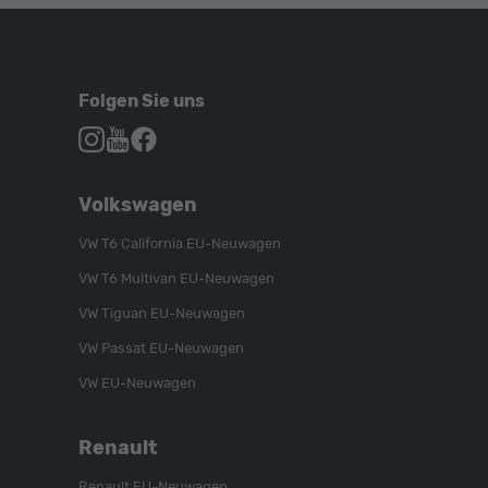
Folgen Sie uns
Autohaus
Autohaus
Autohaus
Schroen,
Schroen,
Schroen,
Folgen
Besuchen
Folgen
Volkswagen
Sie
Sie
Sie
uns
unser
uns
VW T6 California EU-Neuwagen
auf
YouTube-
auf
VW T6 Multivan EU-Neuwagen
Instagram
Kanal
Facebook
VW Tiguan EU-Neuwagen
VW Passat EU-Neuwagen
VW EU-Neuwagen
Renault
Renault EU-Neuwagen