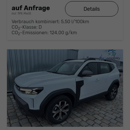
auf Anfrage
Details
incl. 19% MwSt.
Verbrauch kombiniert:
5,50 l/100km
CO
-Klasse:
D
2
CO
-Emissionen:
124,00 g/km
2