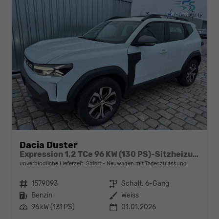
Dacia Duster
Expression 1,2 TCe 96 KW (130 PS)-Sitzheizung-Rückfahrkamera-AppleCarplay-Sofort
unverbindliche Lieferzeit: Sofort
Neuwagen mit Tageszulassung
Fahrzeugnr.
1579093
Getriebe
Schalt. 6-Gang
Kraftstoff
Benzin
Außenfarbe
Weiss
Leistung
96 kW (131 PS)
01.01.2026