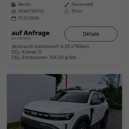
Kraftstoff
Benzin
Außenfarbe
Glacierweiß
Leistung
96 kW (131 PS)
Kilometerstand
10 km
01.01.2026
auf Anfrage
Details
incl. 19% MwSt.
Verbrauch kombiniert:
6,30 l/100km
CO
-Klasse:
D
2
CO
-Emissionen:
124,00 g/km
2