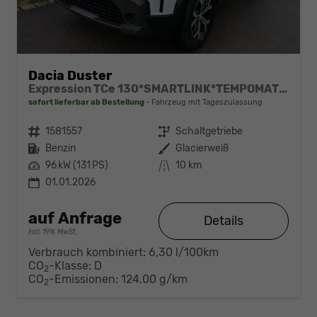
Dacia Duster
Expression TCe 130*SMARTLINK*TEMPOMAT*LED*PDC-KAMERA*SHZ*KLIMA*17-ZOLL
sofort lieferbar ab Bestellung
Fahrzeug mit Tageszulassung
Fahrzeugnr.
1581557
Getriebe
Schaltgetriebe
Kraftstoff
Benzin
Außenfarbe
Glacierweiß
Leistung
96 kW (131 PS)
Kilometerstand
10 km
01.01.2026
auf Anfrage
Details
incl. 19% MwSt.
Verbrauch kombiniert:
6,30 l/100km
CO
-Klasse:
D
2
CO
-Emissionen:
124,00 g/km
2