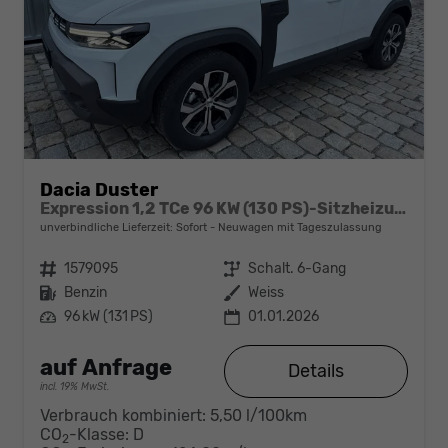
Dacia Duster
Expression 1,2 TCe 96 KW (130 PS)-Sitzheizung-Rückfahrkamera-AppleCarplay-Sofort
unverbindliche Lieferzeit: Sofort
Neuwagen mit Tageszulassung
Fahrzeugnr.
1579095
Getriebe
Schalt. 6-Gang
Kraftstoff
Benzin
Außenfarbe
Weiss
Leistung
96 kW (131 PS)
01.01.2026
auf Anfrage
Details
incl. 19% MwSt.
Verbrauch kombiniert:
5,50 l/100km
CO
-Klasse:
D
2