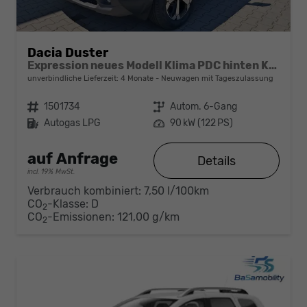
Dacia Duster
Expression neues Modell Klima PDC hinten Kamera Tempomat 17 Zoll Leichtmetallf.
unverbindliche Lieferzeit:
4 Monate
Neuwagen mit Tageszulassung
Fahrzeugnr.
1501734
Getriebe
Autom. 6-Gang
Kraftstoff
Autogas LPG
Leistung
90 kW (122 PS)
auf Anfrage
Details
incl. 19% MwSt.
Verbrauch kombiniert:
7,50 l/100km
CO
-Klasse:
D
2
CO
-Emissionen:
121,00 g/km
2