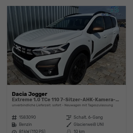
Dacia Jogger
Extreme 1.0 TCe 110 7-Sitzer-AHK-Kamera-LED-AppleCarPlay-AndroidAuto-Winter-Tempomat-Kessy-16''Alu-sofort
unverbindliche Lieferzeit: sofort
Neuwagen mit Tageszulassung
Fahrzeugnr.
1583090
Getriebe
Schalt. 6-Gang
Kraftstoff
Benzin
Außenfarbe
Glacierweiß UNI
Leistung
81 kW (110 PS)
Kilometerstand
10 km