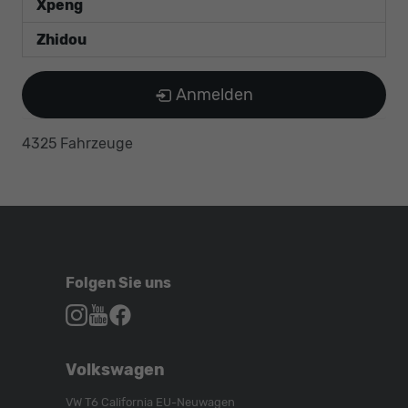
Xpeng
Zhidou
Anmelden
4325 Fahrzeuge
Folgen Sie uns
Autohaus
Autohaus
Autohaus
Schroen,
Schroen,
Schroen,
Folgen
Besuchen
Folgen
Volkswagen
Sie
Sie
Sie
uns
unser
uns
VW T6 California EU-Neuwagen