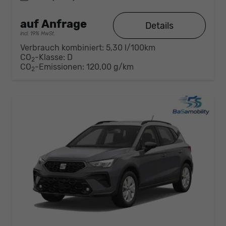
auf Anfrage
Details
incl. 19% MwSt.
Verbrauch kombiniert:
5,30 l/100km
CO
-Klasse:
D
2
CO
-Emissionen:
120,00 g/km
2