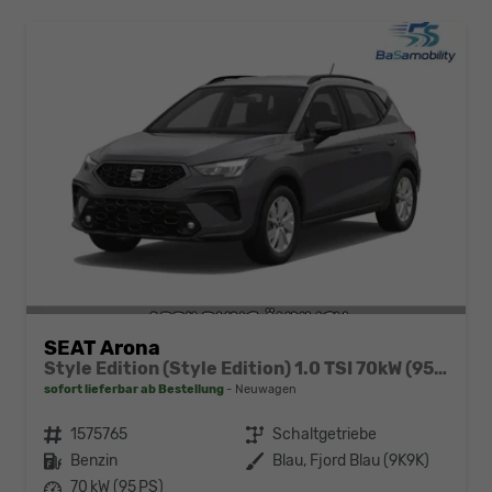
SEAT Arona
Style Edition (Style Edition) 1.0 TSI 70kW (95 PS) 5-Gang-Schaltgetriebe
sofort lieferbar ab Bestellung
Neuwagen
Fahrzeugnr.
1575765
Getriebe
Schaltgetriebe
Kraftstoff
Benzin
Außenfarbe
Blau, Fjord Blau (9K9K)
Leistung
70 kW (95 PS)