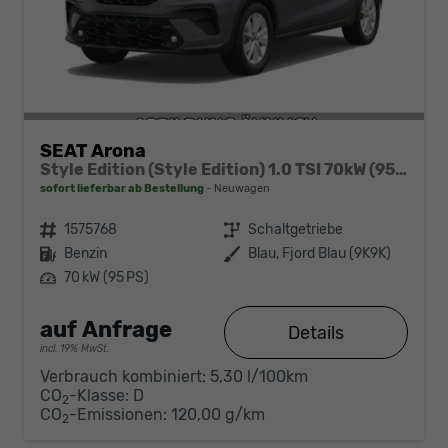
SEAT Arona
Style Edition (Style Edition) 1.0 TSI 70kW (95 PS) 5-Gang-Schaltgetriebe
sofort lieferbar ab Bestellung
Neuwagen
Fahrzeugnr.
1575768
Getriebe
Schaltgetriebe
Kraftstoff
Benzin
Außenfarbe
Blau, Fjord Blau (9K9K)
Leistung
70 kW (95 PS)
auf Anfrage
Details
incl. 19% MwSt.
Verbrauch kombiniert:
5,30 l/100km
CO
-Klasse:
D
2
CO
-Emissionen:
120,00 g/km
2