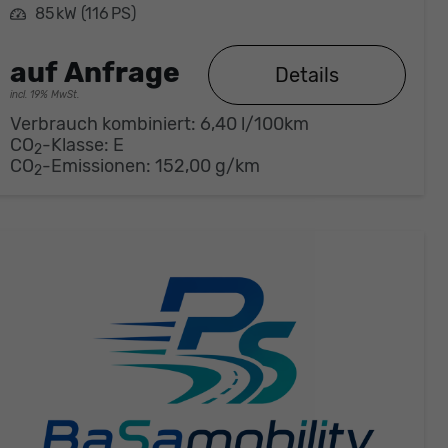
Leistung
85 kW (116 PS)
auf Anfrage
Details
incl. 19% MwSt.
Verbrauch kombiniert:
6,40 l/100km
CO
-Klasse:
E
2
CO
-Emissionen:
152,00 g/km
2