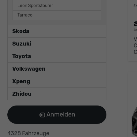
L
Leon Sportstourer
Tarraco
Skoda
in
V
Suzuki
Toyota
Volkswagen
Xpeng
Zhidou
Anmelden
4328 Fahrzeuge