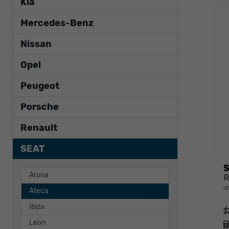
Kia
Mercedes-Benz
Nissan
Opel
Peugeot
Porsche
Renault
SEAT
S
Arona
u
Ateca
Ibiza
F
Leon