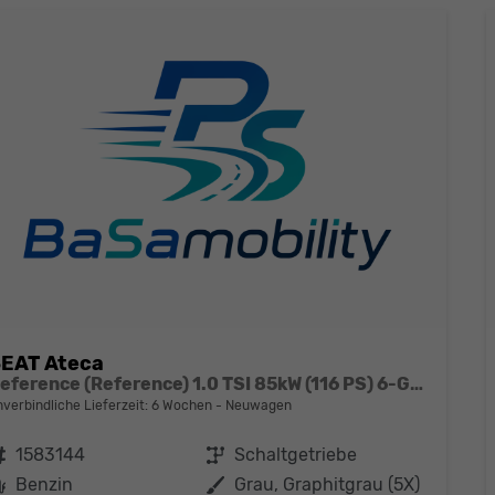
EAT Ateca
Reference (Reference) 1.0 TSI 85kW (116 PS) 6-Gang Schaltgetriebe
nverbindliche Lieferzeit:
6 Wochen
Neuwagen
ahrzeugnr.
1583144
Getriebe
Schaltgetriebe
Kraftstoff
Benzin
Außenfarbe
Grau, Graphitgrau (5X)