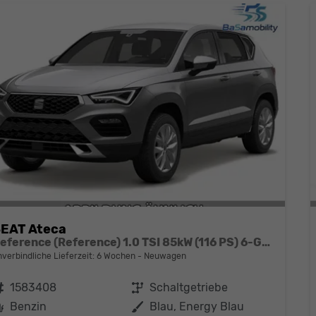
EAT Ateca
Reference (Reference) 1.0 TSI 85kW (116 PS) 6-Gang Schaltgetriebe
nverbindliche Lieferzeit:
6 Wochen
Neuwagen
ahrzeugnr.
1583408
Getriebe
Schaltgetriebe
Kraftstoff
Benzin
Außenfarbe
Blau, Energy Blau