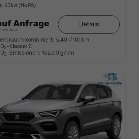
eistung
85 kW (116 PS)
auf Anfrage
Details
cl. 19% MwSt.
erbrauch kombiniert:
6,40 l/100km
CO
-Klasse:
E
2
CO
-Emissionen:
152,00 g/km
2