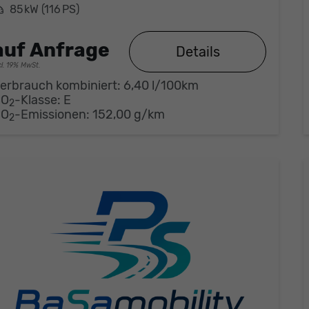
eistung
85 kW (116 PS)
auf Anfrage
Details
cl. 19% MwSt.
erbrauch kombiniert:
6,40 l/100km
CO
-Klasse:
E
2
CO
-Emissionen:
152,00 g/km
2