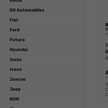
Dacia
DS Automobiles
Fiat
S
Ford
u
Futura
F
Hyundai
L
Isuzu
Iveco
in
Jaecoo
V
Jeep
KGM