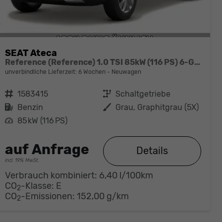
SEAT Ateca
Reference (Reference) 1.0 TSI 85kW (116 PS) 6-Gang Schaltgetriebe
unverbindliche Lieferzeit:
6 Wochen
Neuwagen
Fahrzeugnr.
1583415
Getriebe
Schaltgetriebe
Kraftstoff
Benzin
Außenfarbe
Grau, Graphitgrau (5X)
Leistung
85 kW (116 PS)
auf Anfrage
Details
incl. 19% MwSt.
Verbrauch kombiniert:
6,40 l/100km
CO
-Klasse:
E
2
CO
-Emissionen:
152,00 g/km
2