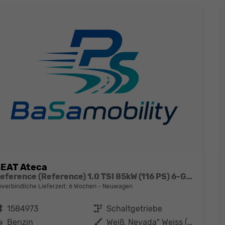
EAT Ateca
Reference (Reference) 1.0 TSI 85kW (116 PS) 6-Gang Schaltgetriebe
nverbindliche Lieferzeit:
6 Wochen
Neuwagen
ahrzeugnr.
1584973
Getriebe
Schaltgetriebe
Kraftstoff
Benzin
Außenfarbe
Weiß, Nevada" Weiss (2Y)"