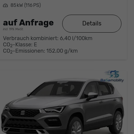
Leistung
85 kW (116 PS)
auf Anfrage
Details
incl. 19% MwSt.
Verbrauch kombiniert:
6,40 l/100km
CO
-Klasse:
E
2
CO
-Emissionen:
152,00 g/km
2