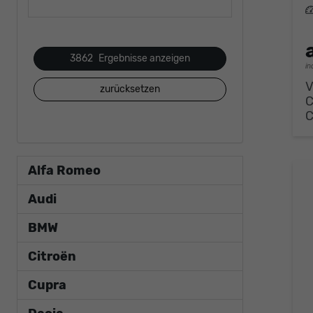
L
3862
Ergebnisse anzeigen
in
V
zurücksetzen
Alfa Romeo
Audi
BMW
Citroën
Cupra