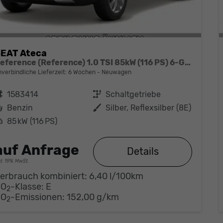
EAT Ateca
Reference (Reference) 1.0 TSI 85kW (116 PS) 6-Gang Schaltgetriebe
nverbindliche Lieferzeit:
6 Wochen
Neuwagen
ahrzeugnr.
1583414
Getriebe
Schaltgetriebe
Kraftstoff
Benzin
Außenfarbe
Silber, Reflexsilber (8E)
eistung
85 kW (116 PS)
auf Anfrage
Details
cl. 19% MwSt.
erbrauch kombiniert:
6,40 l/100km
CO
-Klasse:
E
2
CO
-Emissionen:
152,00 g/km
2