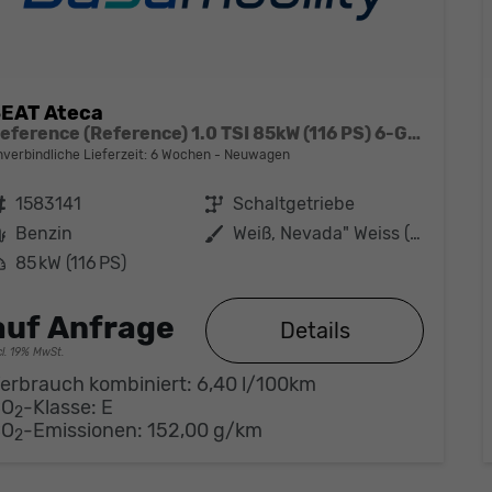
EAT Ateca
Reference (Reference) 1.0 TSI 85kW (116 PS) 6-Gang Schaltgetriebe
nverbindliche Lieferzeit:
6 Wochen
Neuwagen
ahrzeugnr.
1583141
Getriebe
Schaltgetriebe
Kraftstoff
Benzin
Außenfarbe
Weiß, Nevada" Weiss (2Y)"
eistung
85 kW (116 PS)
auf Anfrage
Details
cl. 19% MwSt.
erbrauch kombiniert:
6,40 l/100km
CO
-Klasse:
E
2
CO
-Emissionen:
152,00 g/km
2