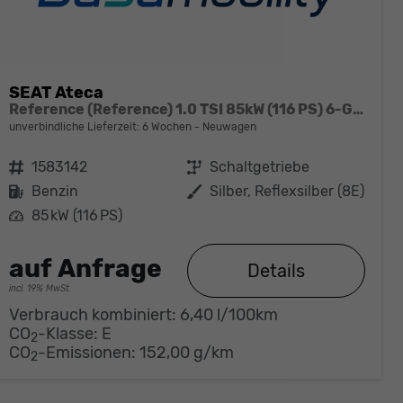
SEAT Ateca
Reference (Reference) 1.0 TSI 85kW (116 PS) 6-Gang Schaltgetriebe
unverbindliche Lieferzeit:
6 Wochen
Neuwagen
Fahrzeugnr.
1583142
Getriebe
Schaltgetriebe
Kraftstoff
Benzin
Außenfarbe
Silber, Reflexsilber (8E)
Leistung
85 kW (116 PS)
auf Anfrage
Details
incl. 19% MwSt.
Verbrauch kombiniert:
6,40 l/100km
CO
-Klasse:
E
2
CO
-Emissionen:
152,00 g/km
2