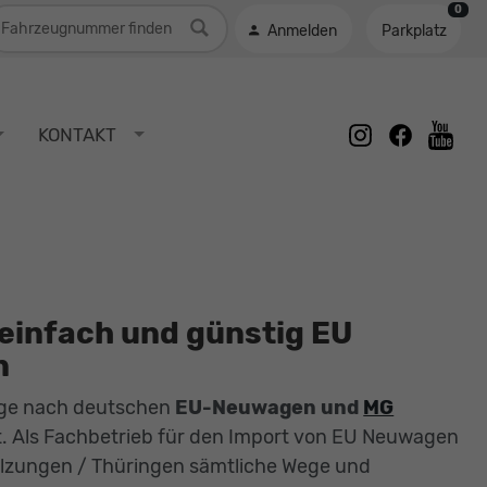
0
ahrzeugnummer
Anmelden
Parkplatz
instagram
facebook
KONTAKT
youtu
einfach und günstig EU
n
age nach deutschen
EU-Neuwagen und
MG
. Als Fachbetrieb für den Import von EU Neuwagen
lzungen / Thüringen sämtliche Wege und