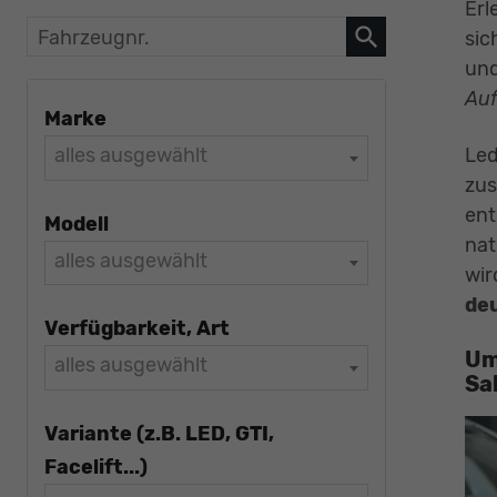
Erl
Fahrzeugnr.
sic
und
Auf
Marke
alles ausgewählt
Led
zus
ent
Modell
nat
alles ausgewählt
wir
de
Verfügbarkeit, Art
Um
alles ausgewählt
Sa
Variante (z.B. LED, GTI,
Facelift...)