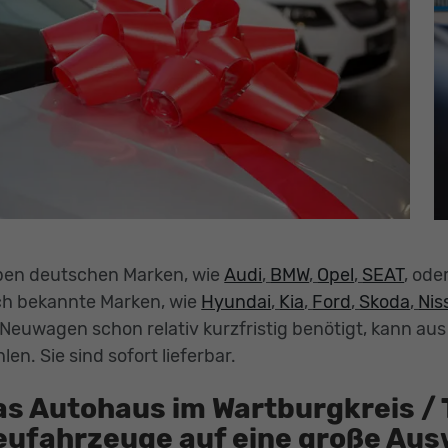
en deutschen Marken, wie
Audi
,
BMW
,
Opel
,
SEAT
, ode
h bekannte Marken, wie
Hyundai
,
Kia
,
Ford
,
Skoda
,
Nis
Neuwagen schon relativ kurzfristig benötigt, kann a
len. Sie sind sofort lieferbar.
as Autohaus im Wartburgkreis / 
eufahrzeuge auf eine große Aus