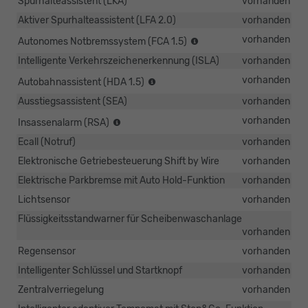
Spurhalteassistent (LKA)
vorhanden
Aktiver Spurhalteassistent (LFA 2.0)
vorhanden
Erkennung
vorhanden
Autonomes Notbremssystem (FCA 1.5)
von
Intelligente Verkehrszeichenerkennung (ISLA)
vorhanden
Fahrzeugen,
Fußgängern
Mit
vorhanden
Autobahnassistent (HDA 1.5)
und
automatischer
Ausstiegsassistent (SEA)
vorhanden
Radfahrern,
Verlangsamung
Warnung
vor
Erinnerung
vorhanden
Insassenalarm (RSA)
vor
Kurven
beim
Ecall (Notruf)
vorhanden
Frontalzusammenstöße
und
Aussteigen
beim
anschließender
an
Elektronische Getriebesteuerung Shift by Wire
vorhanden
Linksabbiegen
Beschleunigung
eventuell
Elektrische Parkbremse mit Auto Hold-Funktion
vorhanden
auf
zurückgelassene
die
Personen
Lichtsensor
vorhanden
voreingestellte
auf
Flüssigkeitsstandwarner für Scheibenwaschanlage
Geschwindigkeit.
dem
vorhanden
Rücksitz.
Regensensor
vorhanden
Intelligenter Schlüssel und Startknopf
vorhanden
Zentralverriegelung
vorhanden