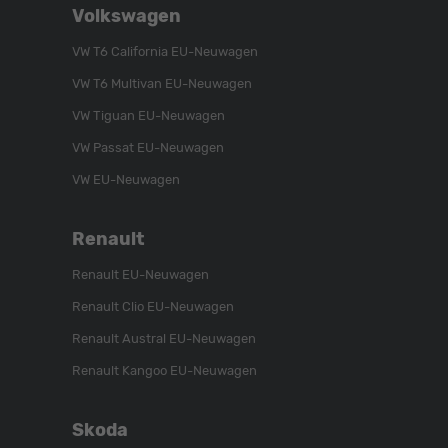
Volkswagen
Sie
Sie
Sie
uns
unser
uns
VW T6 California EU-Neuwagen
auf
YouTube-
auf
VW T6 Multivan EU-Neuwagen
Instagram
Kanal
Facebook
VW Tiguan EU-Neuwagen
VW Passat EU-Neuwagen
VW EU-Neuwagen
Renault
Renault EU-Neuwagen
Renault Clio EU-Neuwagen
Renault Austral EU-Neuwagen
Renault Kangoo EU-Neuwagen
Skoda