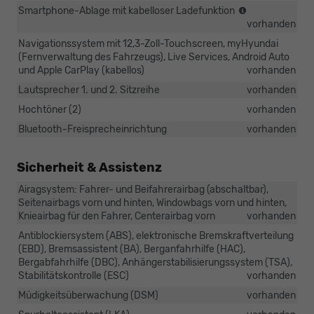
Nur
Smartphone-Ablage mit kabelloser Ladefunktion
für
vorhanden
kompatible
Navigationssystem mit 12,3-Zoll-Touchscreen, myHyundai
Geräte,
(Fernverwaltung des Fahrzeugs), Live Services, Android Auto
die
und Apple CarPlay (kabellos)
vorhanden
den
Standard
Lautsprecher 1. und 2. Sitzreihe
vorhanden
(Qi)
Hochtöner (2)
vorhanden
unterstützen
Bluetooth-Freisprecheinrichtung
vorhanden
Sicherheit & Assistenz
Airagsystem: Fahrer- und Beifahrerairbag (abschaltbar),
Seitenairbags vorn und hinten, Windowbags vorn und hinten,
Knieairbag für den Fahrer, Centerairbag vorn
vorhanden
Antiblockiersystem (ABS), elektronische Bremskraftverteilung
(EBD), Bremsassistent (BA), Berganfahrhilfe (HAC),
Bergabfahrhilfe (DBC), Anhängerstabilisierungssystem (TSA),
Stabilitätskontrolle (ESC)
vorhanden
Müdigkeitsüberwachung (DSM)
vorhanden