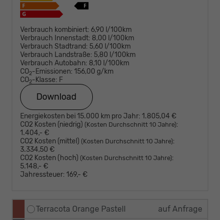
Verbrauch kombiniert:
6,90 l/100km
Verbrauch Innenstadt:
8,00 l/100km
Verbrauch Stadtrand:
5,60 l/100km
Verbrauch Landstraße:
5,80 l/100km
Verbrauch Autobahn:
8,10 l/100km
CO
-Emissionen:
156,00 g/km
2
CO
-Klasse:
F
2
Download
Energiekosten bei 15.000 km pro Jahr:
1.805,04 €
CO2 Kosten (niedrig)
:
(Kosten Durchschnitt 10 Jahre)
1.404,- €
CO2 Kosten (mittel)
:
(Kosten Durchschnitt 10 Jahre)
3.334,50 €
CO2 Kosten (hoch)
:
(Kosten Durchschnitt 10 Jahre)
5.148,- €
Jahressteuer:
169,- €
Terracota Orange Pastell
auf Anfrage