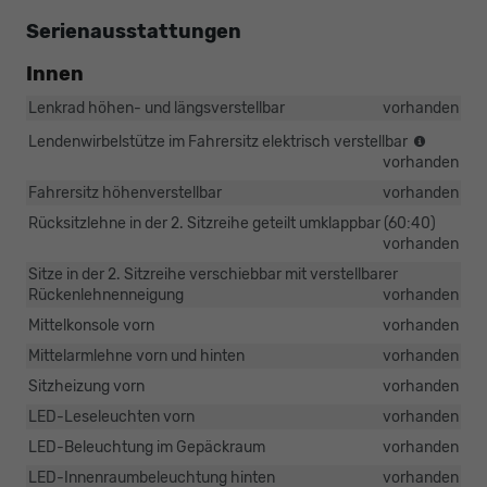
Serienausstattungen
Innen
Lenkrad höhen- und längsverstellbar
vorhanden
In
Lendenwirbelstütze im Fahrersitz elektrisch verstellbar
zwei
vorhanden
Richtun
Fahrersitz höhenverstellbar
vorhanden
Rücksitzlehne in der 2. Sitzreihe geteilt umklappbar (60:40)
vorhanden
Sitze in der 2. Sitzreihe verschiebbar mit verstellbarer
Rückenlehnenneigung
vorhanden
Mittelkonsole vorn
vorhanden
Mittelarmlehne vorn und hinten
vorhanden
Sitzheizung vorn
vorhanden
LED-Leseleuchten vorn
vorhanden
LED-Beleuchtung im Gepäckraum
vorhanden
LED-Innenraumbeleuchtung hinten
vorhanden