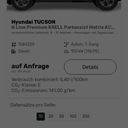
Hyundai TUCSON
N Line Premium KRELL Parkassist Matrix ACC El.Heck
unverbindliche Lieferzeit: 8 - 10 Wochen
Neuwagen mit Tageszulassung
Fahrzeugnr.
1584229
Getriebe
Autom. 7-Gang
Kraftstoff
Diesel
Leistung
100 kW (136 PS)
auf Anfrage
Details
incl. 19% MwSt.
Verbrauch kombiniert:
5,40 l/100km
CO
-Klasse:
E
2
CO
-Emissionen:
141,00 g/km
2
Datensätze pro Seite:
10
20
50
100
250