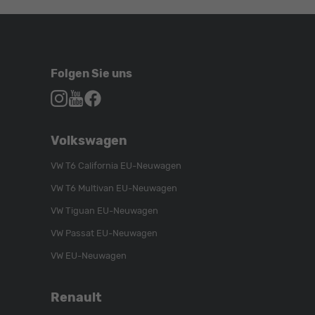
Folgen Sie uns
Autohaus
Autohaus
Autohaus
Schroen,
Schroen,
Schroen,
Folgen
Besuchen
Folgen
Volkswagen
Sie
Sie
Sie
uns
unser
uns
VW T6 California EU-Neuwagen
auf
YouTube-
auf
VW T6 Multivan EU-Neuwagen
Instagram
Kanal
Facebook
VW Tiguan EU-Neuwagen
VW Passat EU-Neuwagen
VW EU-Neuwagen
Renault