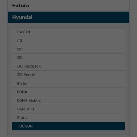
Futura
Hyundai
BAYON
i10
i20
i30
i30 Fastback
i30 Kombi
Inster
KONA
KONA Elektro
SANTA FE
Staria
TUCSON