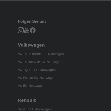
Folgen Sie uns
Autohaus
Autohaus
Autohaus
Schroen,
Schroen,
Schroen,
Folgen
Besuchen
Folgen
Volkswagen
Sie
Sie
Sie
uns
unser
uns
VW T6 California EU-Neuwagen
auf
YouTube-
auf
VW T6 Multivan EU-Neuwagen
Instagram
Kanal
Facebook
VW Tiguan EU-Neuwagen
VW Passat EU-Neuwagen
VW EU-Neuwagen
Renault
Renault EU-Neuwagen