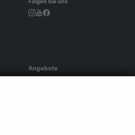
Folgen Sie uns
Autohaus
Autohaus
Autohaus
Schroen,
Schroen,
Schroen,
Folgen
Besuchen
Folgen
Sie
Sie
Sie
uns
unser
uns
auf
YouTube-
auf
Instagram
Kanal
Facebook
Angebote
Renault Neuwagen
Skoda Neuwagen
Hyundai Neuwagen
Cupra Neuwagen
Xpeng Neuwagen