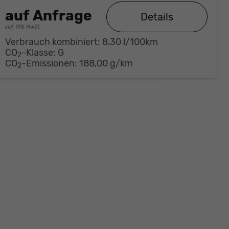
auf Anfrage
Details
incl. 19% MwSt.
Verbrauch kombiniert:
8,30 l/100km
CO
-Klasse:
G
2
CO
-Emissionen:
188,00 g/km
2