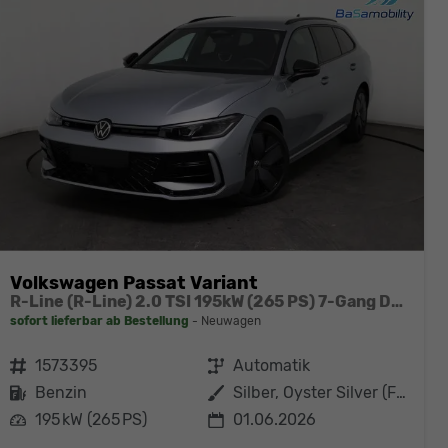
Volkswagen Passat Variant
R-Line (R-Line) 2.0 TSI 195kW (265 PS) 7-Gang DSG 4MOTION
sofort lieferbar ab Bestellung
Neuwagen
Fahrzeugnr.
1573395
Getriebe
Automatik
Kraftstoff
Benzin
Außenfarbe
Silber, Oyster Silver (F0)
Leistung
195 kW (265 PS)
01.06.2026