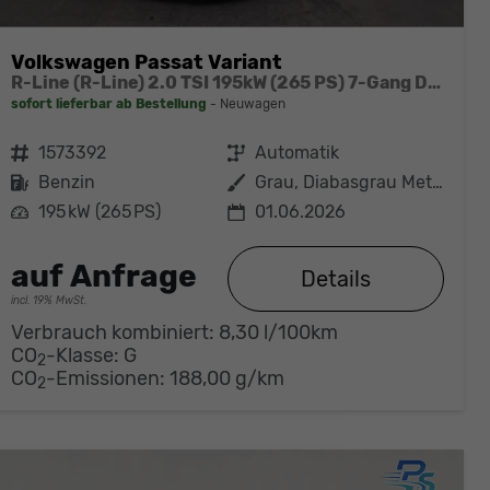
Volkswagen Passat Variant
R-Line (R-Line) 2.0 TSI 195kW (265 PS) 7-Gang DSG 4MOTION
sofort lieferbar ab Bestellung
Neuwagen
Fahrzeugnr.
1573392
Getriebe
Automatik
Kraftstoff
Benzin
Außenfarbe
Grau, Diabasgrau Metallic (5X)
Leistung
195 kW (265 PS)
01.06.2026
auf Anfrage
Details
incl. 19% MwSt.
Verbrauch kombiniert:
8,30 l/100km
CO
-Klasse:
G
2
CO
-Emissionen:
188,00 g/km
2