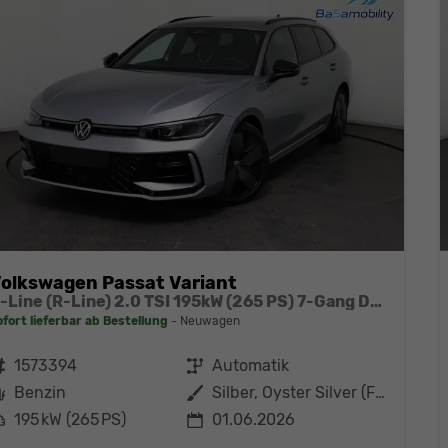
olkswagen Passat Variant
R-Line (R-Line) 2.0 TSI 195kW (265 PS) 7-Gang DSG 4MOTION
ofort lieferbar ab Bestellung
Neuwagen
ahrzeugnr.
1573394
Getriebe
Automatik
Kraftstoff
Benzin
Außenfarbe
Silber, Oyster Silver (F0)
eistung
195 kW (265 PS)
01.06.2026