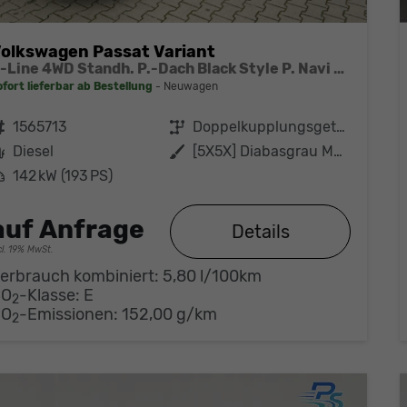
olkswagen Passat Variant
R-Line 4WD Standh. P.-Dach Black Style P. Navi Head-UP Matrix-LED ACC
ofort lieferbar ab Bestellung
Neuwagen
ahrzeugnr.
1565713
Getriebe
Doppelkupplungsgetriebe (DSG)
Kraftstoff
Diesel
Außenfarbe
[5X5X] Diabasgrau Metallic
eistung
142 kW (193 PS)
auf Anfrage
Details
cl. 19% MwSt.
erbrauch kombiniert:
5,80 l/100km
CO
-Klasse:
E
2
CO
-Emissionen:
152,00 g/km
2