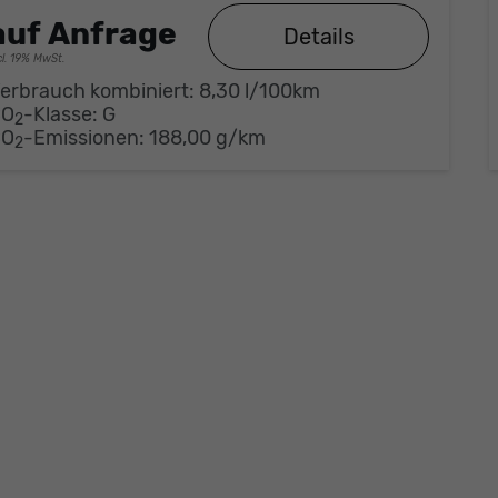
auf Anfrage
Details
cl. 19% MwSt.
erbrauch kombiniert:
8,30 l/100km
CO
-Klasse:
G
2
CO
-Emissionen:
188,00 g/km
2