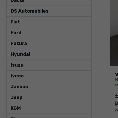
Dacia
DS Automobiles
Fiat
Ford
Futura
Hyundai
Isuzu
V
Iveco
s
Jaecoo
F
Jeep
KGM
L