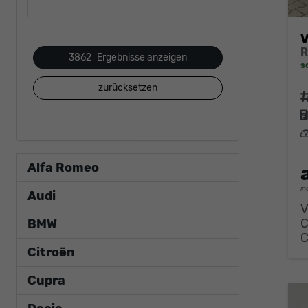
V
3862
Ergebnisse anzeigen
s
zurücksetzen
F
L
Alfa Romeo
in
Audi
V
BMW
Citroën
Cupra