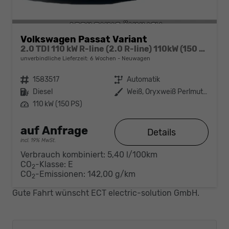
Volkswagen Passat Variant
2.0 TDI 110 kW R-line (2.0 R-line) 110kW (150 PS) 7-Gang DSG
unverbindliche Lieferzeit:
6 Wochen
Neuwagen
Fahrzeugnr.
1583517
Getriebe
Automatik
Kraftstoff
Diesel
Außenfarbe
Weiß, Oryxweiß Perlmutteffekt (0R)
Leistung
110 kW (150 PS)
auf Anfrage
Details
incl. 19% MwSt.
Verbrauch kombiniert:
5,40 l/100km
CO
-Klasse:
E
2
CO
-Emissionen:
142,00 g/km
2
Gute Fahrt wünscht ECT electric-solution GmbH.