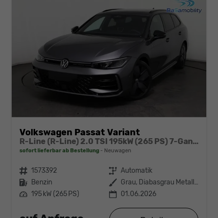
Volkswagen Passat Variant
R-Line (R-Line) 2.0 TSI 195kW (265 PS) 7-Gang DSG 4MOTION
sofort lieferbar ab Bestellung
Neuwagen
Fahrzeugnr.
1573392
Getriebe
Automatik
Kraftstoff
Benzin
Außenfarbe
Grau, Diabasgrau Metallic (5X)
Leistung
195 kW (265 PS)
01.06.2026