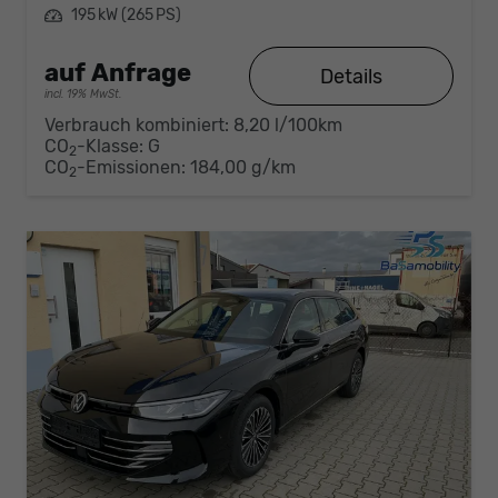
Leistung
195 kW (265 PS)
auf Anfrage
Details
incl. 19% MwSt.
Verbrauch kombiniert:
8,20 l/100km
CO
-Klasse:
G
2
CO
-Emissionen:
184,00 g/km
2