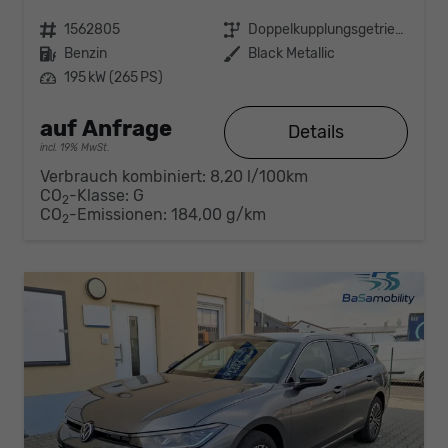
Fahrzeugnr.
1562805
Getriebe
Doppelkupplungsgetriebe (DSG)
Kraftstoff
Benzin
Außenfarbe
Black Metallic
Leistung
195 kW (265 PS)
auf Anfrage
Details
incl. 19% MwSt.
Verbrauch kombiniert:
8,20 l/100km
CO
-Klasse:
G
2
CO
-Emissionen:
184,00 g/km
2