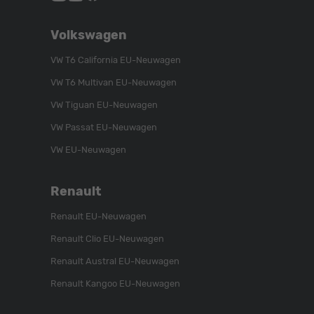
Schroen,
Schroen,
Schroen,
Folgen
Besuchen
Folgen
Volkswagen
Sie
Sie
Sie
uns
unser
uns
VW T6 California EU-Neuwagen
auf
YouTube-
auf
VW T6 Multivan EU-Neuwagen
Instagram
Kanal
Facebook
VW Tiguan EU-Neuwagen
VW Passat EU-Neuwagen
VW EU-Neuwagen
Renault
Renault EU-Neuwagen
Renault Clio EU-Neuwagen
Renault Austral EU-Neuwagen
Renault Kangoo EU-Neuwagen