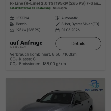
R-Line (R-Line) 2.0 TSI 195kW (265 PS) 7-Gang DSG 4MOTION
sofort lieferbar ab Bestellung
Neuwagen
Fahrzeugnr.
1573394
Getriebe
Automatik
Kraftstoff
Benzin
Außenfarbe
Silber, Oyster Silver (F0)
Leistung
195 kW (265 PS)
01.06.2026
auf Anfrage
Details
incl. 19% MwSt.
Verbrauch kombiniert:
8,30 l/100km
CO
-Klasse:
G
2
CO
-Emissionen:
188,00 g/km
2