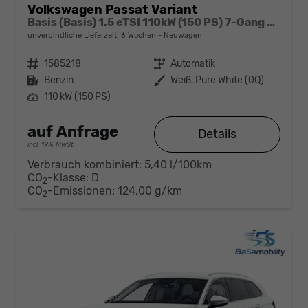
Volkswagen Passat Variant
Basis (Basis) 1.5 eTSI 110kW (150 PS) 7-Gang DSG
unverbindliche Lieferzeit:
6 Wochen
Neuwagen
Fahrzeugnr.
1585218
Getriebe
Automatik
Kraftstoff
Benzin
Außenfarbe
Weiß, Pure White (0Q)
Leistung
110 kW (150 PS)
auf Anfrage
Details
incl. 19% MwSt.
Verbrauch kombiniert:
5,40 l/100km
CO
-Klasse:
D
2
CO
-Emissionen:
124,00 g/km
2