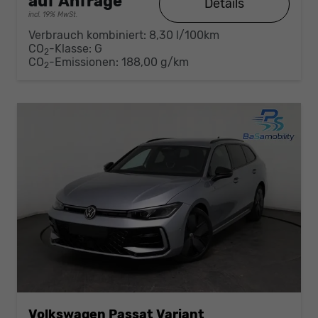
auf Anfrage
Details
incl. 19% MwSt.
Verbrauch kombiniert:
8,30 l/100km
CO
-Klasse:
G
2
CO
-Emissionen:
188,00 g/km
2
Volkswagen Passat Variant