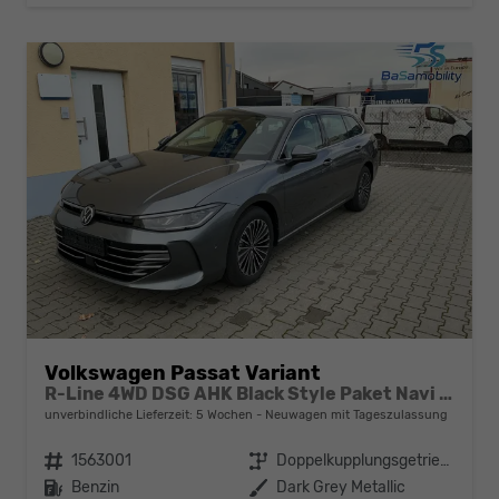
Volkswagen Passat Variant
R-Line 4WD DSG AHK Black Style Paket Navi Head-UP Matrix-LED ACC
unverbindliche Lieferzeit:
5 Wochen
Neuwagen mit Tageszulassung
Fahrzeugnr.
1563001
Getriebe
Doppelkupplungsgetriebe (DSG)
Kraftstoff
Benzin
Außenfarbe
Dark Grey Metallic