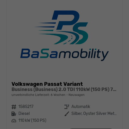
Volkswagen Passat Variant
Business (Business) 2.0 TDI 110kW (150 PS) 7-Gang DSG
unverbindliche Lieferzeit:
6 Wochen
Neuwagen
Fahrzeugnr.
1585217
Getriebe
Automatik
Kraftstoff
Diesel
Außenfarbe
Silber, Oyster Silver Metallic (F0)
Leistung
110 kW (150 PS)