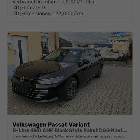
Verbrauch kombiniert:
5,90 l/100km
CO
-Klasse:
D
2
CO
-Emissionen:
133,00 g/km
2
Volkswagen Passat Variant
R-Line 4WD AHK Black Style Paket DSG Navi. Head-UP Matrix-LED ACC
unverbindliche Lieferzeit:
5 Wochen
Neuwagen mit Tageszulassung