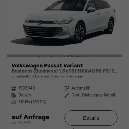
Volkswagen Passat Variant
Business (Business) 1.5 eTSI 110kW (150 PS) 7-Gang DSG
unverbindliche Lieferzeit:
6 Wochen
Neuwagen
Fahrzeugnr.
1583048
Getriebe
Automatik
Kraftstoff
Benzin
Außenfarbe
Grau, Diabasgrau Metallic (5X)
Leistung
110 kW (150 PS)
auf Anfrage
Details
incl. 19% MwSt.