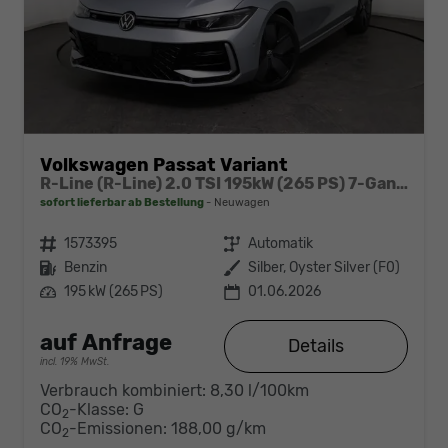
Volkswagen Passat Variant
R-Line (R-Line) 2.0 TSI 195kW (265 PS) 7-Gang DSG 4MOTION
sofort lieferbar ab Bestellung
Neuwagen
Fahrzeugnr.
1573395
Getriebe
Automatik
Kraftstoff
Benzin
Außenfarbe
Silber, Oyster Silver (F0)
Leistung
195 kW (265 PS)
01.06.2026
auf Anfrage
Details
incl. 19% MwSt.
Verbrauch kombiniert:
8,30 l/100km
CO
-Klasse:
G
2
CO
-Emissionen:
188,00 g/km
2