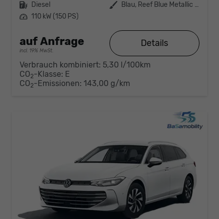
Kraftstoff
Diesel
Außenfarbe
Blau, Reef Blue Metallic (0A)
Leistung
110 kW (150 PS)
auf Anfrage
Details
incl. 19% MwSt.
Verbrauch kombiniert:
5,30 l/100km
CO
-Klasse:
E
2
CO
-Emissionen:
143,00 g/km
2