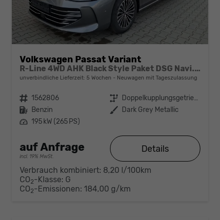
Volkswagen Passat Variant
R-Line 4WD AHK Black Style Paket DSG Navi. Head-UP Matrix-LED ACC
unverbindliche Lieferzeit:
5 Wochen
Neuwagen mit Tageszulassung
Fahrzeugnr.
1562806
Getriebe
Doppelkupplungsgetriebe (DSG)
Kraftstoff
Benzin
Außenfarbe
Dark Grey Metallic
Leistung
195 kW (265 PS)
auf Anfrage
Details
incl. 19% MwSt.
Verbrauch kombiniert:
8,20 l/100km
CO
-Klasse:
G
2
CO
-Emissionen:
184,00 g/km
2