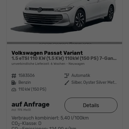
Volkswagen Passat Variant
1.5 eTSI 110 KW (1.5 KW) 110kW (150 PS) 7-Gang DSG
unverbindliche Lieferzeit:
6 Wochen
Neuwagen
Fahrzeugnr.
1583506
Getriebe
Automatik
Kraftstoff
Benzin
Außenfarbe
Silber, Oyster Silver Metallic (F0)
Leistung
110 kW (150 PS)
auf Anfrage
Details
incl. 19% MwSt.
Verbrauch kombiniert:
5,40 l/100km
CO
-Klasse:
D
2
CO
-Emissionen:
124,00 g/km