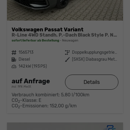
Volkswagen Passat Variant
R-Line 4WD Standh. P.-Dach Black Style P. Navi Head-UP Matrix-LED ACC
sofort lieferbar ab Bestellung
Neuwagen
Fahrzeugnr.
1565713
Getriebe
Doppelkupplungsgetriebe (DSG)
Kraftstoff
Diesel
Außenfarbe
[5X5X] Diabasgrau Metallic
Leistung
142 kW (193 PS)
auf Anfrage
Details
incl. 19% MwSt.
Verbrauch kombiniert:
5,80 l/100km
CO
-Klasse:
E
2
CO
-Emissionen:
152,00 g/km
2