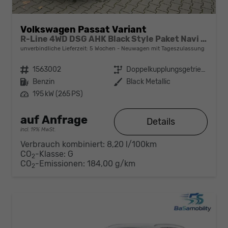
Volkswagen Passat Variant
R-Line 4WD DSG AHK Black Style Paket Navi Head-UP Matrix-LED ACC
unverbindliche Lieferzeit:
5 Wochen
Neuwagen mit Tageszulassung
Fahrzeugnr.
1563002
Getriebe
Doppelkupplungsgetriebe (DSG)
Kraftstoff
Benzin
Außenfarbe
Black Metallic
Leistung
195 kW (265 PS)
auf Anfrage
Details
incl. 19% MwSt.
Verbrauch kombiniert:
8,20 l/100km
CO
-Klasse:
G
2
CO
-Emissionen:
184,00 g/km
2