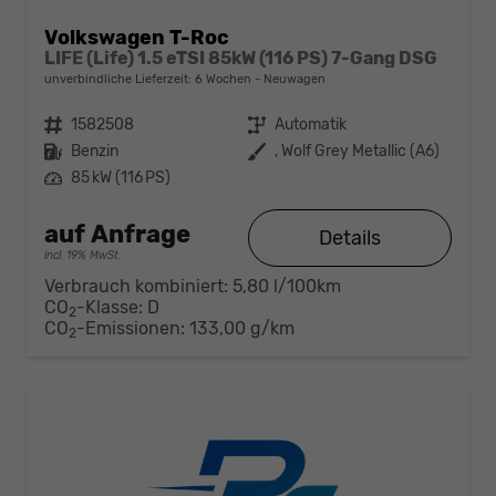
Volkswagen T-Roc
LIFE (Life) 1.5 eTSI 85kW (116 PS) 7-Gang DSG
unverbindliche Lieferzeit:
6 Wochen
Neuwagen
Fahrzeugnr.
1582508
Getriebe
Automatik
Kraftstoff
Benzin
Außenfarbe
, Wolf Grey Metallic (A6)
Leistung
85 kW (116 PS)
auf Anfrage
Details
incl. 19% MwSt.
Verbrauch kombiniert:
5,80 l/100km
CO
-Klasse:
D
2
CO
-Emissionen:
133,00 g/km
2