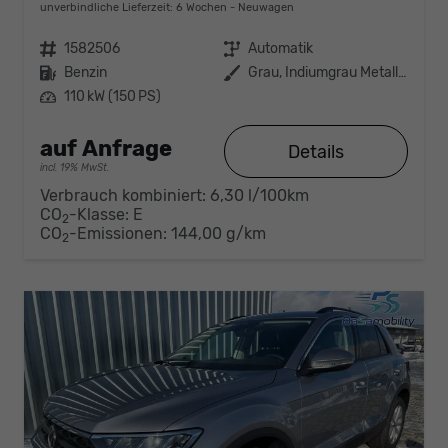
unverbindliche Lieferzeit:
6 Wochen
Neuwagen
Fahrzeugnr.
1582506
Getriebe
Automatik
Kraftstoff
Benzin
Außenfarbe
Grau, Indiumgrau Metallic (X3)
Leistung
110 kW (150 PS)
auf Anfrage
Details
incl. 19% MwSt.
Verbrauch kombiniert:
6,30 l/100km
CO
-Klasse:
E
2
CO
-Emissionen:
144,00 g/km
2