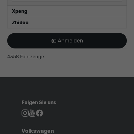
Xpeng
Zhidou
Anmelden
4358 Fahrzeuge
Folgen Sie uns
Autohaus
Autohaus
Autohaus
Schroen,
Schroen,
Schroen,
Folgen
Besuchen
Folgen
Volkswagen
Sie
Sie
Sie