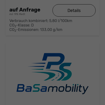
auf Anfrage
Details
incl. 19% MwSt.
Verbrauch kombiniert:
5,80 l/100km
CO
-Klasse:
D
2
CO
-Emissionen:
133,00 g/km
2