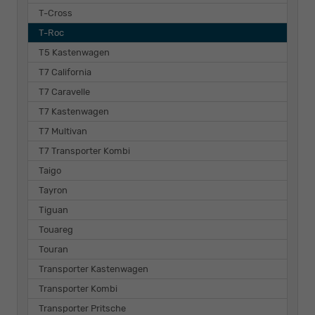
T-Cross
T-Roc
T5 Kastenwagen
T7 California
T7 Caravelle
T7 Kastenwagen
T7 Multivan
T7 Transporter Kombi
Taigo
Tayron
Tiguan
Touareg
Touran
Transporter Kastenwagen
Transporter Kombi
Transporter Pritsche