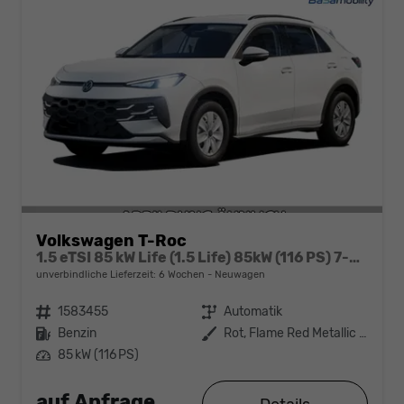
Volkswagen T-Roc
1.5 eTSI 85 kW Life (1.5 Life) 85kW (116 PS) 7-Gang DSG
unverbindliche Lieferzeit:
6 Wochen
Neuwagen
Fahrzeugnr.
1583455
Getriebe
Automatik
Kraftstoff
Benzin
Außenfarbe
Rot, Flame Red Metallic (H5)
Leistung
85 kW (116 PS)
auf Anfrage