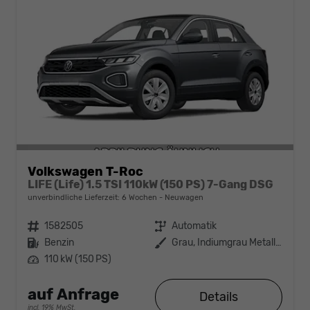
Volkswagen T-Roc
LIFE (Life) 1.5 TSI 110kW (150 PS) 7-Gang DSG
unverbindliche Lieferzeit:
6 Wochen
Neuwagen
Fahrzeugnr.
1582505
Getriebe
Automatik
Kraftstoff
Benzin
Außenfarbe
Grau, Indiumgrau Metallic (X3)
Leistung
110 kW (150 PS)
auf Anfrage
Details
incl. 19% MwSt.