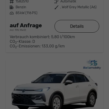
Fahrzeugnr.
1582510
Getriebe
Automatik
Kraftstoff
Benzin
Außenfarbe
, Wolf Grey Metallic (A6)
Leistung
85 kW (116 PS)
auf Anfrage
Details
incl. 19% MwSt.
Verbrauch kombiniert:
5,80 l/100km
CO
-Klasse:
D
2
CO
-Emissionen:
133,00 g/km
2