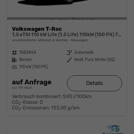
Volkswagen T-Roc
1.5 eTSI 110 kW Life (1.5 Life) 110kW (150 PS) 7-Gang DSG
unverbindliche Lieferzeit:
6 Wochen
Neuwagen
Fahrzeugnr.
1583454
Getriebe
Automatik
Kraftstoff
Benzin
Außenfarbe
Weiß, Pure White (0Q)
Leistung
110 kW (150 PS)
auf Anfrage
Details
incl. 19% MwSt.
Verbrauch kombiniert:
5,90 l/100km
CO
-Klasse:
D
2
CO
-Emissionen:
133,00 g/km
2