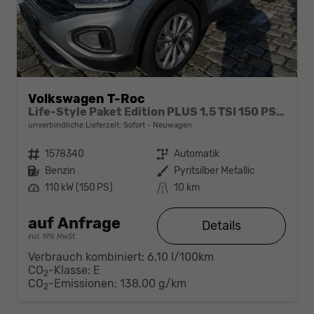
Volkswagen T-Roc
Life-Style Paket Edition PLUS 1,5 TSI 150 PS DSG-AHK-GARANTIE-LED-ACC-KESSY-WINTERPAKET-PDC&KAMERA-17 "ALU-SOFORT
unverbindliche Lieferzeit: Sofort
Neuwagen
Fahrzeugnr.
1578340
Getriebe
Automatik
Kraftstoff
Benzin
Außenfarbe
Pyritsilber Metallic
Leistung
110 kW (150 PS)
Kilometerstand
10 km
auf Anfrage
Details
incl. 19% MwSt.
Verbrauch kombiniert:
6,10 l/100km
CO
-Klasse:
E
2
CO
-Emissionen:
138,00 g/km
2