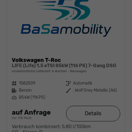
Volkswagen T-Roc
LIFE (Life) 1.5 eTSI 85kW (116 PS) 7-Gang DSG
unverbindliche Lieferzeit:
6 Wochen
Neuwagen
Fahrzeugnr.
1582509
Getriebe
Automatik
Kraftstoff
Benzin
Außenfarbe
, Wolf Grey Metallic (A6)
Leistung
85 kW (116 PS)
auf Anfrage
Details
incl. 19% MwSt.
Verbrauch kombiniert:
5,80 l/100km