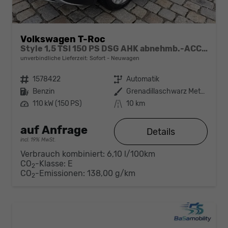
Volkswagen T-Roc
Style 1,5 TSI 150 PS DSG AHK abnehmb.-ACC-2xPDC & Kamera Parklenkass.-LED-KESSY-Klima 2-Zonen-Winterpaket-17 "Alu-sofort verfügbar
unverbindliche Lieferzeit: Sofort
Neuwagen
Fahrzeugnr.
1578422
Getriebe
Automatik
Kraftstoff
Benzin
Außenfarbe
Grenadillaschwarz Metallic
Leistung
110 kW (150 PS)
Kilometerstand
10 km
auf Anfrage
Details
incl. 19% MwSt.
Verbrauch kombiniert:
6,10 l/100km
CO
-Klasse:
E
2
CO
-Emissionen:
138,00 g/km
2