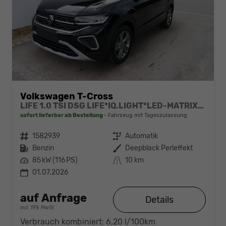
Volkswagen T-Cross
LIFE 1.0 TSI DSG LIFE*IQ.LIGHT*LED-MATRIX*KAMERA*ACC*SMARTLINK*PDC*LED*SHZ*TEMPOMAT*KLIMA*17-ZOLL
sofort lieferbar ab Bestellung
Fahrzeug mit Tageszulassung
Fahrzeugnr.
1582939
Getriebe
Automatik
Kraftstoff
Benzin
Außenfarbe
Deepblack Perleffekt
Leistung
85 kW (116 PS)
Kilometerstand
10 km
01.07.2026
auf Anfrage
Details
incl. 19% MwSt.
Verbrauch kombiniert:
6,20 l/100km