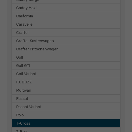
Caddy Maxi
California
Caravelle
Crafter
Crafter Kastenwagen
Crafter Pritschenwagen
Golf
Golf GTI
Golf Variant
ID. BUZZ
Multivan
Passat
Passat Variant
Polo
T-Cross
T-Roc