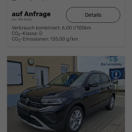
auf Anfrage
Details
incl. 19% MwSt.
Verbrauch kombiniert:
6,00 l/100km
CO
-Klasse:
D
2
CO
-Emissionen:
135,00 g/km
2