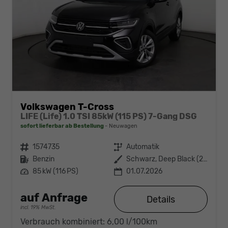
Volkswagen T-Cross
LIFE (Life) 1.0 TSI 85kW (115 PS) 7-Gang DSG
sofort lieferbar ab Bestellung
Neuwagen
Fahrzeugnr.
1574735
Getriebe
Automatik
Kraftstoff
Benzin
Außenfarbe
Schwarz, Deep Black (2T2T)
Leistung
85 kW (116 PS)
01.07.2026
auf Anfrage
Details
incl. 19% MwSt.
Verbrauch kombiniert:
6,00 l/100km