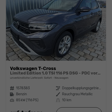
Volkswagen T-Cross
Limited Edition 1,0 TSI 116 PS DSG - PDC vorne/hinten-Rückfahrkamera-AppleCarPlay/AndroidAuto-2 Zonen Klimaautomatik-USB C-ACC inkl. TravelAssist-LED-Keyless Go-Sofort
unverbindliche Lieferzeit: Sofort
Neuwagen
Fahrzeugnr.
1578383
Getriebe
Doppelkupplungsgetriebe (DSG)
Kraftstoff
Benzin
Außenfarbe
Rauchgrau Metallic
Leistung
85 kW (116 PS)
Kilometerstand
10 km