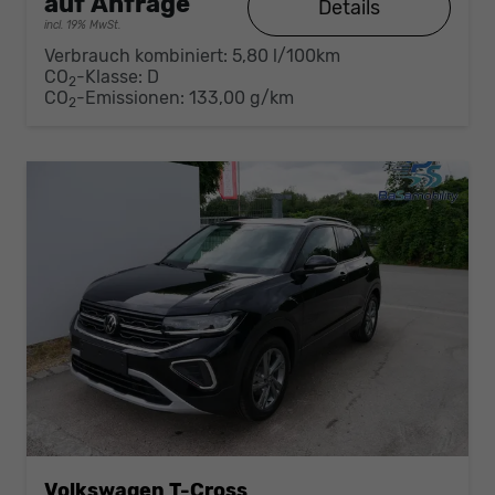
auf Anfrage
Details
incl. 19% MwSt.
Verbrauch kombiniert:
5,80 l/100km
CO
-Klasse:
D
2
CO
-Emissionen:
133,00 g/km
2
Volkswagen T-Cross