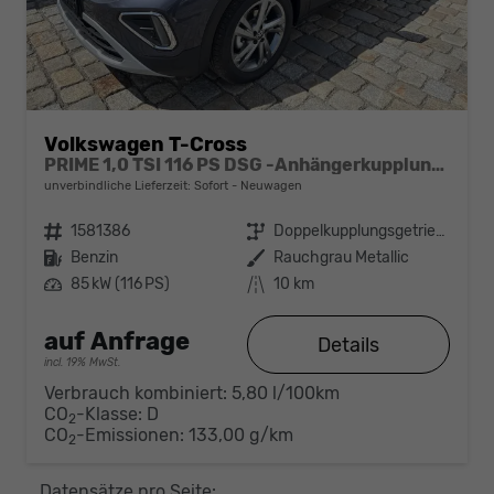
Volkswagen T-Cross
PRIME 1,0 TSI 116 PS DSG -Anhängerkupplung- PDC vorne/hinten-Rückfahrkamera-AppleCarPlay/AndroidAuto-2 Zonen Klimaautomatik-USB C-ACC inkl. TravelAssist-IQ Light-Keyless Go-Sofort
unverbindliche Lieferzeit: Sofort
Neuwagen
Fahrzeugnr.
1581386
Getriebe
Doppelkupplungsgetriebe (DSG)
Kraftstoff
Benzin
Außenfarbe
Rauchgrau Metallic
Leistung
85 kW (116 PS)
Kilometerstand
10 km
auf Anfrage
Details
incl. 19% MwSt.
Verbrauch kombiniert:
5,80 l/100km
CO
-Klasse:
D
2
CO
-Emissionen:
133,00 g/km
2
Datensätze pro Seite: