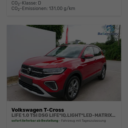
CO
-Klasse:
D
2
CO
-Emissionen:
131,00 g/km
2
Volkswagen T-Cross
LIFE 1.0 TSI DSG LIFE*IQ.LIGHT*LED-MATRIX*KAMERA*ACC*SMARTLINK*PDC*LED*SHZ*TEMPOMAT*KLIMA*17-ZOLL
sofort lieferbar ab Bestellung
Fahrzeug mit Tageszulassung