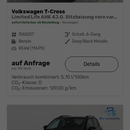
Volkswagen T-Cross
Limited Life AHK 4J.G. Sitzheizung vorn variabler Ladeboden PDC Radio 17 Zoll LM
sofort lieferbar ab Bestellung
Neuwagen
Fahrzeugnr.
1565257
Getriebe
Schalt. 6-Gang
Kraftstoff
Benzin
Außenfarbe
Deep Black Metallic
Leistung
85 kW (116 PS)
auf Anfrage
Details
incl. 19% MwSt.
Verbrauch kombiniert:
5,70 l/100km
CO
-Klasse:
D
2
CO
-Emissionen:
129,00 g/km
2