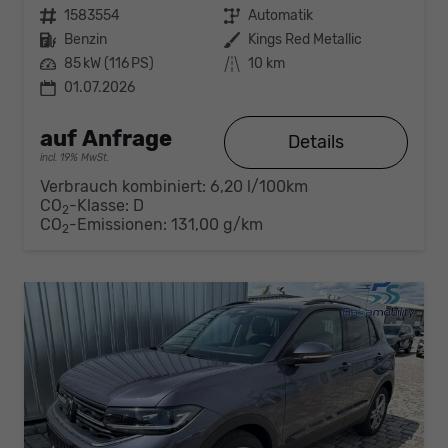
Fahrzeugnr.
1583554
Getriebe
Automatik
Kraftstoff
Benzin
Außenfarbe
Kings Red Metallic
Leistung
85 kW (116 PS)
Kilometerstand
10 km
01.07.2026
auf Anfrage
Details
incl. 19% MwSt.
Verbrauch kombiniert:
6,20 l/100km
CO
-Klasse:
D
2
CO
-Emissionen:
131,00 g/km
2