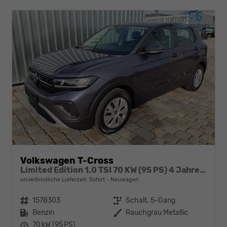
Volkswagen T-Cross
Limited Edition 1,0 TSI 70 KW (95 PS) 4 Jahre Garantie-2x PDC-App Connect-Sofort
unverbindliche Lieferzeit: Sofort
Neuwagen
Fahrzeugnr.
1578303
Getriebe
Schalt. 5-Gang
Kraftstoff
Benzin
Außenfarbe
Rauchgrau Metallic
Leistung
70 kW (95 PS)