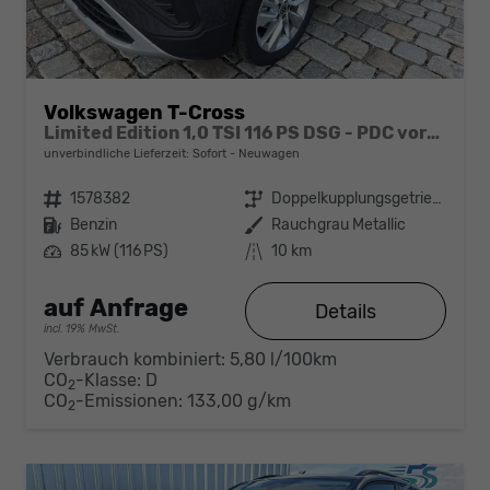
Volkswagen T-Cross
Limited Edition 1,0 TSI 116 PS DSG - PDC vorne/hinten-Rückfahrkamera-AppleCarPlay/AndroidAuto-2 Zonen Klimaautomatik-USB C-ACC inkl. TravelAssist-LED-Keyless Go-Sofort
unverbindliche Lieferzeit: Sofort
Neuwagen
Fahrzeugnr.
1578382
Getriebe
Doppelkupplungsgetriebe (DSG)
Kraftstoff
Benzin
Außenfarbe
Rauchgrau Metallic
Leistung
85 kW (116 PS)
Kilometerstand
10 km
auf Anfrage
Details
incl. 19% MwSt.
Verbrauch kombiniert:
5,80 l/100km
CO
-Klasse:
D
2
CO
-Emissionen:
133,00 g/km
2