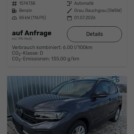
Fahrzeugnr.
1574738
Getriebe
Automatik
Kraftstoff
Benzin
Außenfarbe
Grau, Rauchgrau (5W5W)
Leistung
85 kW (116 PS)
01.07.2026
auf Anfrage
Details
incl. 19% MwSt.
Verbrauch kombiniert:
6,00 l/100km
CO
-Klasse:
D
2
CO
-Emissionen:
135,00 g/km
2