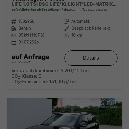
LIFE 1.0 TSI DSG LIFE*IQ.LIGHT*LED-MATRIX*KAMERA*ACC*SMARTLINK*PDC*LED*SHZ*TEMPOMAT*KLIMA*17-ZOLL
sofort lieferbar ab Bestellung
Fahrzeug mit Tageszulassung
Fahrzeugnr.
1582938
Getriebe
Automatik
Kraftstoff
Benzin
Außenfarbe
Deepblack Perleffekt
Leistung
85 kW (116 PS)
Kilometerstand
10 km
01.07.2026
auf Anfrage
Details
incl. 19% MwSt.
Verbrauch kombiniert:
6,20 l/100km
CO
-Klasse:
D
2
CO
-Emissionen:
131,00 g/km
2