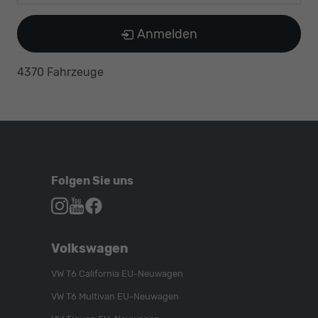
Anmelden
4370 Fahrzeuge
Folgen Sie uns
Autohaus
Autohaus
Autohaus
Schroen,
Schroen,
Schroen,
Folgen
Besuchen
Folgen
Volkswagen
Sie
Sie
Sie
uns
unser
uns
VW T6 California EU-Neuwagen
auf
YouTube-
auf
VW T6 Multivan EU-Neuwagen
Instagram
Kanal
Facebook