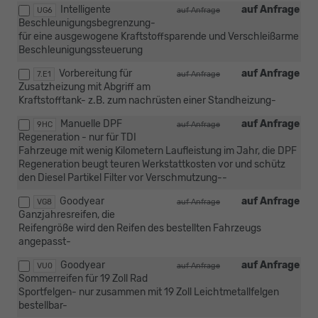
Intelligente
auf Anfrage
UG6
auf Anfrage
Beschleunigungsbegrenzung-
für eine ausgewogene Kraftstoffsparende und Verschleißarme
Beschleunigungssteuerung
Vorbereitung für
auf Anfrage
7.E1
auf Anfrage
Zusatzheizung mit Abgriff am
Kraftstofftank- z.B. zum nachrüsten einer Standheizung-
Manuelle DPF
auf Anfrage
9HC
auf Anfrage
Regeneration - nur für TDI
Fahrzeuge mit wenig Kilometern Laufleistung im Jahr, die DPF
Regeneration beugt teuren Werkstattkosten vor und schütz
den Diesel Partikel Filter vor Verschmutzung--
Goodyear
auf Anfrage
VG8
auf Anfrage
Ganzjahresreifen, die
Reifengröße wird den Reifen des bestellten Fahrzeugs
angepasst-
Goodyear
auf Anfrage
VU0
auf Anfrage
Sommerreifen für 19 Zoll Rad
Sportfelgen- nur zusammen mit 19 Zoll Leichtmetallfelgen
bestellbar-