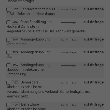
Dachlastenträger
Fahrradträger für bis zu
auf Anfrage
NG7
auf Anfrage
4 Fahrräder an der Heckklappe
Ohne Schriftzug am
auf Anfrage
2RA
auf Anfrage
Heck mit Zierleiste in
Wagenfarbe- bei Caravelle Basis schwarz genarbt-
Anhängerkupplung
auf Anfrage
1M5
auf Anfrage
Vorbereitung
Anhängerkupplung
auf Anfrage
1M3
auf Anfrage
starr
Anhängerkupplung
auf Anfrage
1M6
auf Anfrage
klappbar mit elektrischer
Entriegelung
Beheizbare
auf Anfrage
4GX
auf Anfrage
Windschutzscheibe mit
Geräuschdämmung und Verbund-Sicherheitsglas mit
Wärmeschutz
Beheizbare
auf Anfrage
4GW
auf Anfrage
Windschutzscheibe ohne