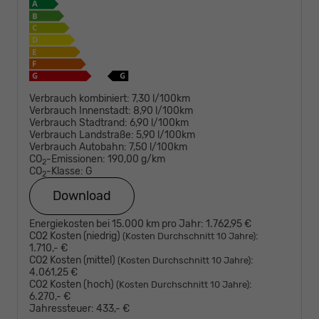
Verbrauch kombiniert:
7,30 l/100km
Verbrauch Innenstadt:
8,90 l/100km
Verbrauch Stadtrand:
6,90 l/100km
Verbrauch Landstraße:
5,90 l/100km
Verbrauch Autobahn:
7,50 l/100km
CO
-Emissionen:
190,00 g/km
2
CO
-Klasse:
G
2
Download
Energiekosten bei 15.000 km pro Jahr:
1.762,95 €
CO2 Kosten (niedrig)
:
(Kosten Durchschnitt 10 Jahre)
1.710,- €
CO2 Kosten (mittel)
:
(Kosten Durchschnitt 10 Jahre)
4.061,25 €
CO2 Kosten (hoch)
:
(Kosten Durchschnitt 10 Jahre)
6.270,- €
Jahressteuer:
433,- €