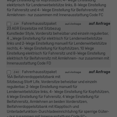
Wege Einstellung für Kopfstützen, 4- Wege Einstellung
elektzrisch für Lendenwirbelstütze links, 8-Wege Einstellung
für Fahrersitz und 4- Wege Einstellung für Beifahrersitz mit
Armlehnen- nur zusammen mit Innenausstattung Code FC
Fahrerhaussitzpaket
auf Anfrage
Z29
auf Anfrage
23 AGR Einzelsitze mit Sitzbezug
Kunstleder Style, Vordersitz beheizbar und einzeln regulierbar,
4 _Wege Einstellung für elektrisch für Lendenwirbelstütze
links und 2-Wege Einstellung manuell für Lendenwirbelstütze
rechts, 4- Wege Einstellung für Kopfstützen, 10 Wege
Einstellung elektrisch für Fahrersitz und 8-Wege Einstellung
elektrisch für Beifahrersitz mit Armlehnen- nur zusammen mit
Innenausstattung Code FD
Fahrerhaussitzpaket
auf Anfrage
Z40
auf Anfrage
16A Beifahrerdoppelsitzbank mit
Sitzbezug Stoff Life, Vordersitze beheizbar und einzeln
regulierbar, 2-Wege Einstellung manuell für
Lendenwirbelstütze links, 4- Wege Einstellung für Kopfstützen,
6 Wege Einstellung für Fahrersitz, 4 Wege Einstellung für
Beifahrersitz, Armlehnen an beiden Vordersitzen,
Beifahrerdoppelsitzbank mit Klapptisch und
Unterladefunktion-Durchladeeinrichtuhng für sperrige Güter-
- nur zusammen mit Innenausstattung Code FC-