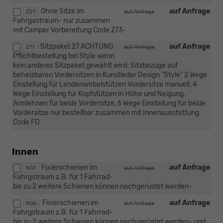
Ohne Sitze im
auf Anfrage
Z51
auf Anfrage
Fahrgastraum- nur zusammen
mit Camper Vorbereitung Code Z73-
Sitzpaket 27 ACHTUNG
auf Anfrage
Z17
auf Anfrage
Pflichtbestellung bei Style wenn
kein anderes Sitzpaket gewählt wird: Sitzbezüge auf
beheizbaren Vordersitzen in Kunstleder Design "Style" 2 Wege
Einstellung für Lendenwirbelstützen Vordersitze manuell, 4
Wege Einstellung für Kopfstützen in Höhe und Neigung,
Armlehnen für beide Vordersitze, 6 Wege Einstellung für beide
Vordersitze nur bestellbar zusammen mit Innenausstattung
Code FD
Innen
Fixierschienen im
auf Anfrage
NG1
auf Anfrage
Fahrgstraum z.B. für 1 Fahrrad-
bis zu 2 weitere Schienen können nachgerüstet werden-
Fixierschienen im
auf Anfrage
NG6
auf Anfrage
Fahrgstraum z.B. für 1 Fahrrad-
bis zu 2 weitere Schienen können nachgerüstet werden- und