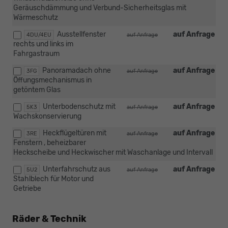
Geräuschdämmung und Verbund-Sicherheitsglas mit
Wärmeschutz
Ausstellfenster
auf Anfrage
4DU/4EU
auf Anfrage
rechts und links im
Fahrgastraum
Panoramadach ohne
auf Anfrage
3FG
auf Anfrage
Öffungsmechanismus in
getöntem Glas
Unterbodenschutz mit
auf Anfrage
5K3
auf Anfrage
Wachskonservierung
Heckflügeltüren mit
auf Anfrage
3RE
auf Anfrage
Fenstern , beheizbarer
Heckscheibe und Heckwischer mit Waschanlage und Intervall
Unterfahrschutz aus
auf Anfrage
5U2
auf Anfrage
Stahlblech für Motor und
Getriebe
Räder & Technik