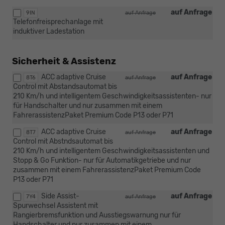
auf Anfrage
9IN
auf Anfrage
Telefonfreisprechanlage mit
induktiver Ladestation
Sicherheit & Assistenz
ACC adaptive Cruise
auf Anfrage
8T6
auf Anfrage
Control mit Abstandsautomat bis
210 Km/h und intelligentem Geschwindigkeitsassistenten- nur
für Handschalter und nur zusammen mit einem
FahrerassistenzPaket Premium Code P13 oder P71
ACC adaptive Cruise
auf Anfrage
8T7
auf Anfrage
Control mit Abstndsautomat bis
210 Km/h und intelligentem Geschwindigkeitsassistenten und
Stopp & Go Funktion- nur für Automatikgetriebe und nur
zusammen mit einem FahrerassistenzPaket Premium Code
P13 oder P71
Side Assist-
auf Anfrage
7Y4
auf Anfrage
Spurwechsel Assistent mit
Rangierbremsfunktion und Ausstiegswarnung nur für
Handschalter und nur zusammen mit einem