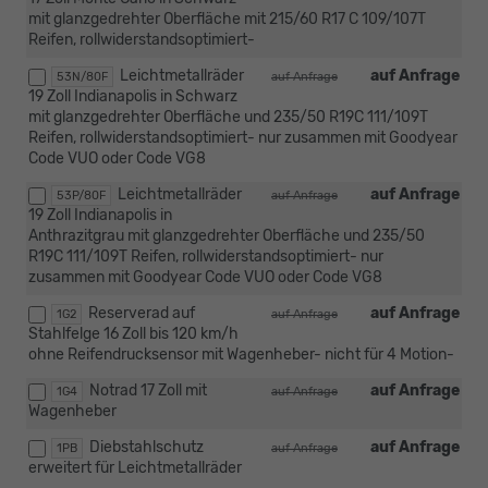
mit glanzgedrehter Oberfläche mit 215/60 R17 C 109/107T
Reifen, rollwiderstandsoptimiert-
Leichtmetallräder
auf Anfrage
53N/80F
auf Anfrage
19 Zoll Indianapolis in Schwarz
mit glanzgedrehter Oberfläche und 235/50 R19C 111/109T
Reifen, rollwiderstandsoptimiert- nur zusammen mit Goodyear
Code VUO oder Code VG8
Leichtmetallräder
auf Anfrage
53P/80F
auf Anfrage
19 Zoll Indianapolis in
Anthrazitgrau mit glanzgedrehter Oberfläche und 235/50
R19C 111/109T Reifen, rollwiderstandsoptimiert- nur
zusammen mit Goodyear Code VUO oder Code VG8
Reserverad auf
auf Anfrage
1G2
auf Anfrage
Stahlfelge 16 Zoll bis 120 km/h
ohne Reifendrucksensor mit Wagenheber- nicht für 4 Motion-
Notrad 17 Zoll mit
auf Anfrage
1G4
auf Anfrage
Wagenheber
Diebstahlschutz
auf Anfrage
1PB
auf Anfrage
erweitert für Leichtmetallräder