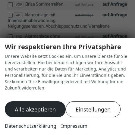
Brisa Sommerreifen
auf Anfrage
VG9
auf Anfrage
Alarmanlage mit
auf Anfrage
7AL
auf Anfrage
Innenraumüberwachung,
Neigungssensoren, Abschleppschutz und Warnsirene
Alarmanlage ohne
auf Anfrage
9V2
auf Anfrage
Innenraumüberwachung,
Wir respektieren Ihre Privatsphäre
Neigungssensoren, Abschleppschutz und Warnsirene
Unsere Website setzt Cookies ein, um unsere Dienste für Sie
auf Anfrage
US2
auf Anfrage
bereitzustellen. Hierbei berücksichtigen wir Ihre Auswahl
Drehzahlanhebungsmöglichkeit
und verarbeiten nur die Daten für Marketing, Analytics und
Elektromechanischer
auf Anfrage
1AF
auf Anfrage
Personalisierung, für die Sie uns Ihr Einverständnis geben.
Bremskraftverstärker für
Sie können Ihre Einwilligung jederzeit mit Wirkung für die
Handschalter: nur zusammen mit Schalthebelknauf Code 6Q2,
Zukunft widerrufen.
Side Assist Code 7Y4, ACC Code 8T6, Fahrerassistenzpaket
Premium Code P13 oder P71, Verkehrszeichenerkennung Code
QR9
Alle akzeptieren
Einstellungen
Elektromechanischer
auf Anfrage
1AF
auf Anfrage
Bremskraftverstärker für
Automatikgetriebe: nur zusammen mit, Schalthebelknauf
Datenschutzerklärung
Impressum
Code 6Q2, Side Assist Code 7Y4, ACC Code 8T6,
Fahrerassistenzpaket Premium Code P13 oder P71,