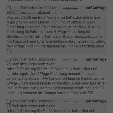
Fahrerhausssitzpaket
auf Anfrage
Z30
auf Anfrage
36 Beifahrerdoppelsitzbank mit
Sitzbezug Stoff gestreift, Vordersitze beheizbar und einzeln
regulierbar,4-Wege Einstellung für Kopfstützen, 4-Wege
Einstellung elektrisch für Lendenwirbelstütze links, 8-Wege
Einstellung für Fahrersitz und 4-Wege Einstellung für
Beifahrersitz, Armlehne Fahrersitz, Beifahrerdoppelsitzbank
mit Klapptisch und Unterladefunktion-Durchladeeinrichtuhng
für sperrige Güter-nur zusammen mit Innenausstattung Code
FC-
Fahrerhaussitzpaket
auf Anfrage
Z50
auf Anfrage
26 Drehsitze vorne rechts und
links mit Sitzbezug Stopff Life, Vordersitze beheizbar und
einzeln regulierbar, 2 Wege Einstellung manuell für beide
Lendenwirbelstützen, 4-Wege Eionstellung für Kopfstützen, 6
_Wege Einstellung für beide Vordersitze, Armlehnen für Fahrer
und Beifahrer- nur zusammen mit Innenausstattung Code FC
und nur zusammen mit Camper Vorbereitung Code Z73-
Fahrerhaussitzpaket
auf Anfrage
Z49
auf Anfrage
25 Drehsitze vorne rechts und
links mit Sitzbezug Stoff Life, Vordersitze beheizbar und