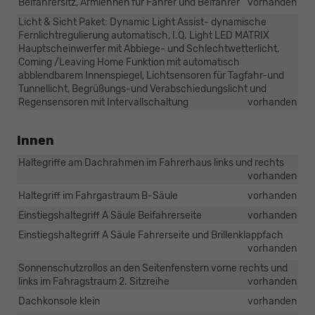
Beifahrersitz, Armlehnen für Fahrer und Beifahrer
vorhanden
Licht & Sicht Paket: Dynamic Light Assist- dynamische
Fernlichtregulierung automatisch, I.Q. Light LED MATRIX
Hauptscheinwerfer mit Abbiege- und Schlechtwetterlicht,
Coming /Leaving Home Funktion mit automatisch
abblendbarem Innenspiegel, Lichtsensoren für Tagfahr-und
Tunnellicht, Begrüßungs-und Verabschiedungslicht und
Regensensoren mit Intervallschaltung
vorhanden
Innen
Haltegriffe am Dachrahmen im Fahrerhaus links und rechts
vorhanden
Haltegriff im Fahrgastraum B-Säule
vorhanden
Einstiegshaltegriff A Säule Beifahrerseite
vorhanden
Einstiegshaltegriff A Säule Fahrerseite und Brillenklappfach
vorhanden
Sonnenschutzrollos an den Seitenfenstern vorne rechts und
links im Fahragstraum 2. Sitzreihe
vorhanden
Dachkonsole klein
vorhanden