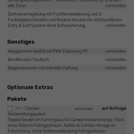
Öffnungskonfiguration1 : 1x drücken 1. Sitzreihe, 2x drücken
alle Türen
vorhanden
Zentralverriegelung mit Funkfernbedienung und 2
Funkklappschlüsseln und Keyless Access für schlüssellloses
Entry & Exit System ohne Safesicherung
vorhanden
Sonstiges
Abagasnorm 6e6EB mit PKW Zulassung M1
vorhanden
Bordliteratur Deutsch
vorhanden
Regensensoren mit Interallschaltung
vorhanden
Optionale Extras
Pakete
Camper
auf Anfrage
Z73
auf Anfrage
Vorbereitungspaket :
Teppichboden im Fahrergaus für Campervorbereitungs-Pack,
ohne Sitze im Fahrgastraum. Seiten & Curtain-Arnags im
Fahrerhaus, ohne Seitenverkleidung Fahrgastraum,