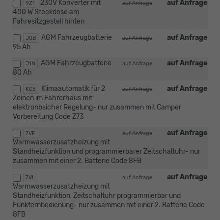
230V Konverter mit
auf Anfrage
9Z1
auf Anfrage
400 W Steckdose am
Fahresitzgestell hinten
AGM Fahrzeugbatterie
auf Anfrage
J0B
auf Anfrage
95 Ah
AGM Fahrzeugbatterie
auf Anfrage
J1N
auf Anfrage
80 Ah
Klimaautomatik für 2
auf Anfrage
KC5
auf Anfrage
Zoinen im Fahrerhaus mit
elektronbsicher Regelung- nur zusammen mit Camper
Vorbereitung Code Z73
auf Anfrage
7VF
auf Anfrage
Warmwasserzusatzheizung mit
Standheizfunktion und programmierbarer Zeitschaltuhr- nur
zusammen mit einer 2. Batterie Code 8FB
auf Anfrage
7VL
auf Anfrage
Warmwasserzusatzheizung mit
Standheizfunktion, Zeitschaltuhr programmierbar und
Funkfernbedienung- nur zusammen mit einer 2. Batterie Code
8FB