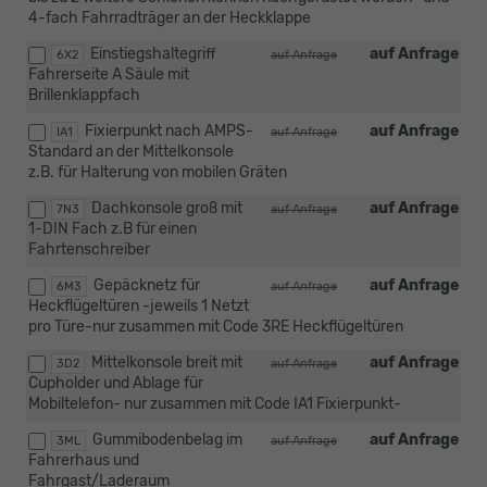
4-fach Fahrradträger an der Heckklappe
Einstiegshaltegriff
auf Anfrage
6X2
auf Anfrage
Fahrerseite A Säule mit
Brillenklappfach
Fixierpunkt nach AMPS-
auf Anfrage
IA1
auf Anfrage
Standard an der Mittelkonsole
z.B. für Halterung von mobilen Gräten
Dachkonsole groß mit
auf Anfrage
7N3
auf Anfrage
1-DIN Fach z.B für einen
Fahrtenschreiber
Gepäcknetz für
auf Anfrage
6M3
auf Anfrage
Heckflügeltüren -jeweils 1 Netzt
pro Türe-nur zusammen mit Code 3RE Heckflügeltüren
Mittelkonsole breit mit
auf Anfrage
3D2
auf Anfrage
Cupholder und Ablage für
Mobiltelefon- nur zusammen mit Code IA1 Fixierpunkt-
Gummibodenbelag im
auf Anfrage
3ML
auf Anfrage
Fahrerhaus und
Fahrgast/Laderaum