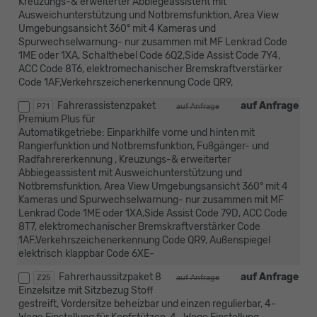
Kreuzungs-& erweiterter Abbiegeassistent mit
Ausweichunterstützung und Notbremsfunktion, Area View
Umgebungsansicht 360° mit 4 Kameras und
Spurwechselwarnung- nur zusammen mit MF Lenkrad Code
1ME oder 1XA, Schalthebel Code 6Q2,Side Assist Code 7Y4,
ACC Code 8T6, elektromechanischer Bremskraftverstärker
Code 1AF,Verkehrszeichenerkennung Code QR9,
Fahrerassistenzpaket
auf Anfrage
P71
auf Anfrage
Premium Plus für
Automatikgetriebe: Einparkhilfe vorne und hinten mit
Rangierfunktion und Notbremsfunktion, Fußgänger- und
Radfahrererkennung , Kreuzungs-& erweiterter
Abbiegeassistent mit Ausweichunterstützung und
Notbremsfunktion, Area View Umgebungsansicht 360° mit 4
Kameras und Spurwechselwarnung- nur zusammen mit MF
Lenkrad Code 1ME oder 1XA,Side Assist Code 79D, ACC Code
8T7, elektromechanischer Bremskraftverstärker Code
1AF,Verkehrszeichenerkennung Code QR9, Außenspiegel
elektrisch klappbar Code 6XE-
Fahrerhaussitzpaket 8
auf Anfrage
Z25
auf Anfrage
Einzelsitze mit Sitzbezug Stoff
gestreift, Vordersitze beheizbar und einzen regulierbar, 4-