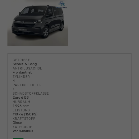
GETRIEBE
Schalt. 6-Gang
ANTRIEBSACHSE
Frontantrieb
ZYLINDER
4
PARTIKELFILTER
1
SCHADSTOFFKLASSE
Euro 6 EB
HUBRAUM
1.996 ccm
LEISTUNG
110 kW (150 PS)
KRAFTSTOFF
Diesel
KATEGORIE
Van/Minibus