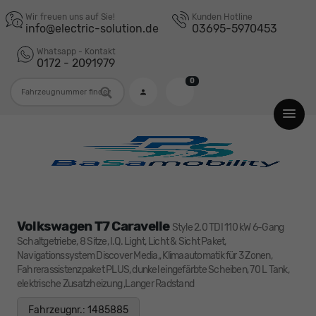
Wir freuen uns auf Sie!
Kunden Hotline
info@electric-solution.de
03695-5970453
Whatsapp - Kontakt
0172 - 2091979
0
Fahrzeugnummer
Volkswagen T7 Caravelle
Style 2.0 TDI 110 kW 6-Gang
Schaltgetriebe, 8 Sitze, I.Q. Light, Licht & Sicht Paket,
Navigationssystem Discover Media,, Klimaautomatik für 3 Zonen,
Fahrerassistenzpaket PLUS, dunkel eingefärbte Scheiben, 70 L Tank,
elektrische Zusatzheizung ,Langer Radstand
Fahrzeugnr.: 1485885