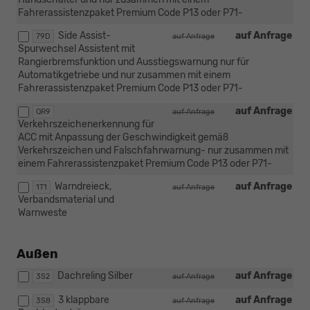
Fahrerassistenzpaket Premium Code P13 oder P71-
Side Assist-
auf Anfrage
79D
auf Anfrage
Spurwechsel Assistent mit
Rangierbremsfunktion und Ausstiegswarnung nur für
Automatikgetriebe und nur zusammen mit einem
Fahrerassistenzpaket Premium Code P13 oder P71-
auf Anfrage
QR9
auf Anfrage
Verkehrszeichenerkennung für
ACC mit Anpassung der Geschwindigkeit gemäß
Verkehrszeichen und Falschfahrwarnung- nur zusammen mit
einem Fahrerassistenzpaket Premium Code P13 oder P71-
Warndreieck,
auf Anfrage
1T1
auf Anfrage
Verbandsmaterial und
Warnweste
Außen
Dachreling Silber
auf Anfrage
3S2
auf Anfrage
3 klappbare
auf Anfrage
3S8
auf Anfrage