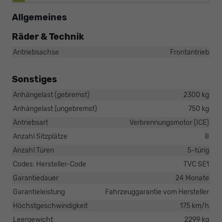
Allgemeines
Räder & Technik
Antriebsachse
Frontantrieb
Sonstiges
Anhängelast (gebremst)
2300 kg
Anhängelast (ungebremst)
750 kg
Antriebsart
Verbrennungsmotor (ICE)
Anzahl Sitzplätze
8
Anzahl Türen
5-türig
Codes: Hersteller-Code
TVC SE1
Garantiedauer
24 Monate
Garantieleistung
Fahrzeuggarantie vom Hersteller
Höchstgeschwindigkeit
175 km/h
Leergewicht
2299 kg