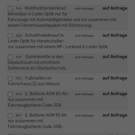
Multifunktionslenkrad
auf Anfrage
1XA
auf Anfrage
beheizbar in Leder Optik nur für
Fahrzeuge mit Automatikgetriebe und nur zusammen mit
einem Fahrerhaussitzpaket mit Sitzheizung-
Schalthebelknauf in
auf Anfrage
6Q2
auf Anfrage
Leder Optik für Handschalter-
nur zusammen mit einem MF- Lenkrad in Leder Optik
Gummimatte ür den
auf Anfrage
3GP
auf Anfrage
Gepäckraum mit erhöhtem
Seitenrand als Überlaufschutz
Fußmatten im
auf Anfrage
0TC
auf Anfrage
Fahrerhaus (2) aus Velours
2. Batterie AGM 80 Ah-
auf Anfrage
8FB
auf Anfrage
nur zusammen mit
Fahrzeugbatterie Code J0B
2. Batterie AGM 95 Ah-
auf Anfrage
8FF
auf Anfrage
nur zusammen mit
Fahrzeugbatterie Code J0B-