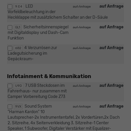
LED
auf Anfrage
9:E4
auf Anfrage
Vorfeldbeleuchtung in der
Heckklappe mit zusätzlichem Schalter an der D-Säule
Sicherheitsinnenspiegel
auf Anfrage
GL1
auf Anfrage
mit Digitaldisplay und Dash-Cam
Funktion
4 Verzurrösen zur
auf Anfrage
6B2
auf Anfrage
Ladegutsicherung im
Gepäckraum-
Infotainment & Kommunikation
7 USB Steckdosen im
auf Anfrage
U9D
auf Anfrage
Fahrerhaus- nur zusammen mit
Camper Vorbereitung Code Z73
Sound System
auf Anfrage
9VX
auf Anfrage
"Harman Kardon" 10
Lautsprecher-2x Instrumententafel, 2x Vordertüren,2x Dach
2. Sitzreihe, 4x Seitenverkleidung 3. Sitzreihe-1 Center
Speaker, 1 Subwoofer, Digitaler Verstärker mit Equalizer-