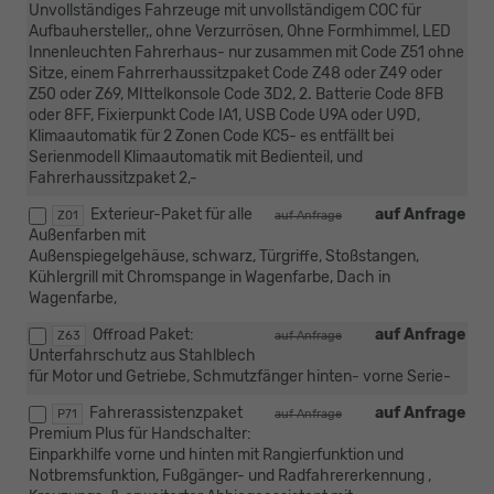
Unvollständiges Fahrzeuge mit unvollständigem COC für
Aufbauhersteller,, ohne Verzurrösen, Ohne Formhimmel, LED
Innenleuchten Fahrerhaus- nur zusammen mit Code Z51 ohne
Sitze, einem Fahrrerhaussitzpaket Code Z48 oder Z49 oder
Z50 oder Z69, MIttelkonsole Code 3D2, 2. Batterie Code 8FB
oder 8FF, Fixierpunkt Code IA1, USB Code U9A oder U9D,
Klimaautomatik für 2 Zonen Code KC5- es entfällt bei
Serienmodell Klimaautomatik mit Bedienteil, und
Fahrerhaussitzpaket 2,-
Exterieur-Paket für alle
auf Anfrage
Z01
auf Anfrage
Außenfarben mit
Außenspiegelgehäuse, schwarz, Türgriffe, Stoßstangen,
Kühlergrill mit Chromspange in Wagenfarbe, Dach in
Wagenfarbe,
Offroad Paket:
auf Anfrage
Z63
auf Anfrage
Unterfahrschutz aus Stahlblech
für Motor und Getriebe, Schmutzfänger hinten- vorne Serie-
Fahrerassistenzpaket
auf Anfrage
P71
auf Anfrage
Premium Plus für Handschalter:
Einparkhilfe vorne und hinten mit Rangierfunktion und
Notbremsfunktion, Fußgänger- und Radfahrererkennung ,