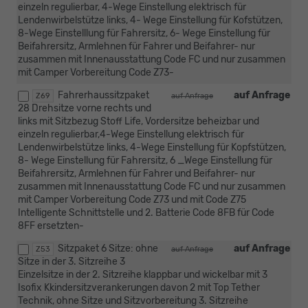
einzeln regulierbar, 4-Wege Einstellung elektrisch für
Lendenwirbelstütze links, 4- Wege Einstellung für Kofstützen,
8-Wege Einstelllung für Fahrersitz, 6- Wege Einstellung für
Beifahrersitz, Armlehnen für Fahrer und Beifahrer- nur
zusammen mit Innenausstattung Code FC und nur zusammen
mit Camper Vorbereitung Code Z73-
Fahrerhaussitzpaket
auf Anfrage
Z69
auf Anfrage
28 Drehsitze vorne rechts und
links mit Sitzbezug Stoff Life, Vordersitze beheizbar und
einzeln regulierbar,4-Wege Einstellung elektrisch für
Lendenwirbelstütze links, 4-Wege Einstellung für Kopfstützen,
8- Wege Einstellung für Fahrersitz, 6 _Wege Einstellung für
Beifahrersitz, Armlehnen für Fahrer und Beifahrer- nur
zusammen mit Innenausstattung Code FC und nur zusammen
mit Camper Vorbereitung Code Z73 und mit Code Z75
Intelligente Schnittstelle und 2. Batterie Code 8FB für Code
8FF ersetzten-
Sitzpaket 6 Sitze: ohne
auf Anfrage
Z53
auf Anfrage
Sitze in der 3. Sitzreihe 3
Einzelsitze in der 2. Sitzreihe klappbar und wickelbar mit 3
Isofix Kkindersitzverankerungen davon 2 mit Top Tether
Technik, ohne Sitze und Sitzvorbereitung 3. Sitzreihe