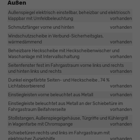
Außen
Außenspiegel elektrisch einstellbar, beheizbar und elektriosch
klappbar mit Umfeldbeleuchtung
vorhanden
Schmutzfänger vorne und hinten
vorhanden
Windschutzscheibe in Verbund-Sicherheitsglas,
wärmedämmend
vorhanden
Beheizbare Heckscheibe mit Heckscheibenwischer und
Waschanlage mit Intervallschaltung
vorhanden
Seitenfenster fest im Fahrgastraum vorne links und rechts
und hinten links und rechts
vorhanden
Dunkel eingefärbte Seiten- und Heckscheibe , 74 %
Lichtabsorbierend
vorhanden
Einstiegleisten vorne beleuchtet aus Metall
vorhanden
Einstiegleiste beleuchtet aus Metall an der Schiebetüre im
Fahrgastraum Beifahrerseite
vorhanden
Stoßstangen, Außenspiegelgehäuse, Türgriffe und Kühlergrill
in Wagenfarbe mit Chromspange
vorhanden
Schiebetüren rechts und links im Fahrgastraum mit
elektrischer Zuziehhilfe
vorhanden