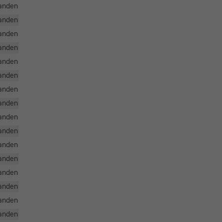
anden
anden
anden
anden
anden
anden
anden
anden
anden
anden
anden
anden
anden
anden
anden
anden