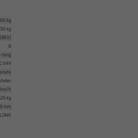
00 kg
750 kg
 (BEV)
8
-türig
C S49
onate
teller
 km/h
525 kg
00 mm
LONG