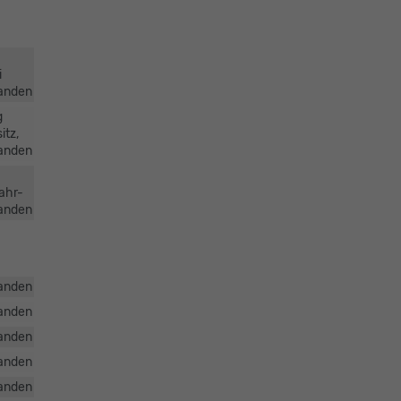
i
anden
g
itz,
anden
ahr-
anden
anden
anden
anden
anden
anden