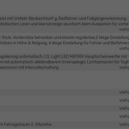
 Assist mit Umfeld-Beobachtunf´g, Radfahrer-und Fußgängererkennung,
tistischen Linen und Warnanzeige akustisch beim Ausparken für vorbe
vorh
 Style, Vordersitze beheizbar und einzeln regulierbar,2 Wege Einstellun
tützen in Höhe & Neigung, 6 Wege Einstellung für Fahrer und Beifahrers
vorh
egulierung automatisch, I.Q. Light LED MATRIX Hauptscheinwerfer mit
n mit automatisch abblendbarem Innenspiegel, Lichtsensoren für Tagf
sensoren mit Intervallschaltung
vorh
vorh
vorh
vorh
vorh
im Fahragstraum 2. Sitzreihe
vorh