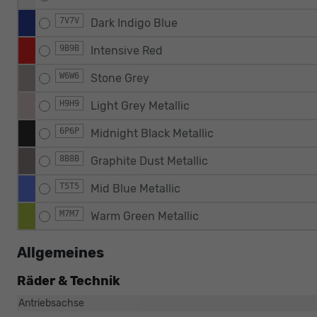
7V7V
Dark Indigo Blue
9B9B
Intensive Red
W6W6
Stone Grey
H9H9
Light Grey Metallic
6P6P
Midnight Black Metallic
8B8B
Graphite Dust Metallic
T5T5
Mid Blue Metallic
M7M7
Warm Green Metallic
Allgemeines
Räder & Technik
Antriebsachse