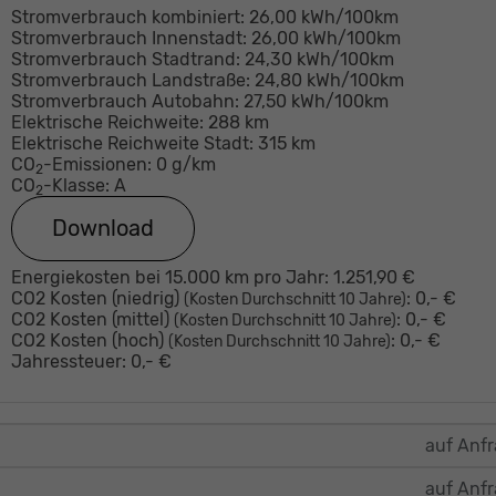
Stromverbrauch kombiniert:
26,00 kWh/100km
Stromverbrauch Innenstadt:
26,00 kWh/100km
Stromverbrauch Stadtrand:
24,30 kWh/100km
Stromverbrauch Landstraße:
24,80 kWh/100km
Stromverbrauch Autobahn:
27,50 kWh/100km
Elektrische Reichweite:
288 km
Elektrische Reichweite Stadt:
315 km
CO
-Emissionen:
0 g/km
2
CO
-Klasse:
A
2
Download
Energiekosten bei 15.000 km pro Jahr:
1.251,90 €
CO2 Kosten (niedrig)
:
0,- €
(Kosten Durchschnitt 10 Jahre)
CO2 Kosten (mittel)
:
0,- €
(Kosten Durchschnitt 10 Jahre)
CO2 Kosten (hoch)
:
0,- €
(Kosten Durchschnitt 10 Jahre)
Jahressteuer:
0,- €
auf Anf
auf Anf