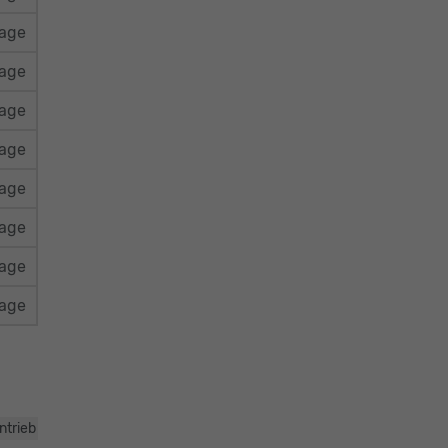
rage
rage
rage
rage
rage
rage
rage
rage
ntrieb