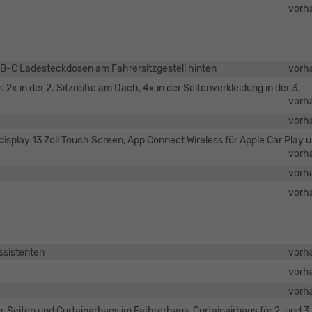
vorh
SB-C Ladesteckdosen am Fahrersitzgestell hinten
vorh
 2x in der 2. Sitzreihe am Dach, 4x in der Seitenverkleidung in der 3.
vorh
vorh
isplay 13 Zoll Touch Screen, App Connect Wireless für Apple Car Play 
vorh
vorh
vorh
ssistenten
vorh
vorh
vorh
, Seiten und Curtainarbags im Fajhrerhaus, Curtainairbags für 2. und 3.