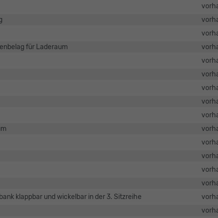
vorh
g
vorh
vorh
enbelag für Laderaum
vorh
vorh
vorh
vorh
vorh
vorh
aum
vorh
vorh
vorh
vorh
vorh
tzbank klappbar und wickelbar in der 3. Sitzreihe
vorh
vorh