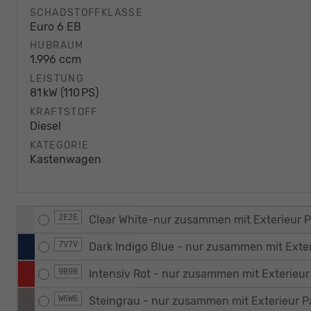
SCHADSTOFFKLASSE
Euro 6 EB
HUBRAUM
1.996 ccm
LEISTUNG
81 kW (110 PS)
KRAFTSTOFF
Diesel
KATEGORIE
Kastenwagen
2E2E
Clear White-nur zusammen mit Exterieur 
7V7V
Dark Indigo Blue - nur zusammen mit Exte
9B9B
Intensiv Rot - nur zusammen mit Exterieu
W6W6
Steingrau - nur zusammen mit Exterieur 