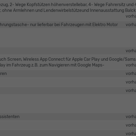
bezug, 2- Wege Kopfstützen höhenverstellebar, 4- Wege Fahrersitz und 
bar, ohne Armlehnen und Lendenwirbelstützeund Innenausstattung Balck
vorh
ungstasche- nur lieferbar bei Fahrzeugen mit Elektro Motor
vorh
vorh
Touch Screen, Wireless App Connect für Apple Car Play und Google/Sam
play im Fahrzeug z.B. zum Navigieren mit Google Maps-
vorh
üren
vorh
vorh
vorh
ssistenten
vorh
vorh
vorh