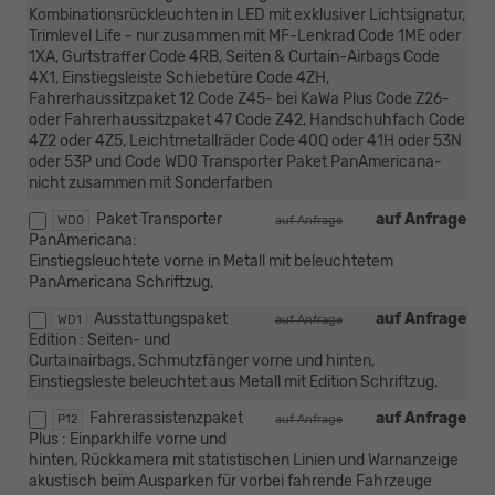
Kombinationsrückleuchten in LED mit exklusiver Lichtsignatur,
Trimlevel Life - nur zusammen mit MF-Lenkrad Code 1ME oder
1XA, Gurtstraffer Code 4RB, Seiten & Curtain-Airbags Code
4X1, Einstiegsleiste Schiebetüre Code 4ZH,
Fahrerhaussitzpaket 12 Code Z45- bei KaWa Plus Code Z26-
oder Fahrerhaussitzpaket 47 Code Z42, Handschuhfach Code
4Z2 oder 4Z5, Leichtmetallräder Code 40Q oder 41H oder 53N
oder 53P und Code WD0 Transporter Paket PanAmericana-
nicht zusammen mit Sonderfarben
Paket Transporter
auf Anfrage
WD0
auf Anfrage
PanAmericana:
Einstiegsleuchtete vorne in Metall mit beleuchtetem
PanAmericana Schriftzug,
Ausstattungspaket
auf Anfrage
WD1
auf Anfrage
Edition : Seiten- und
Curtainairbags, Schmutzfänger vorne und hinten,
Einstiegsleste beleuchtet aus Metall mit Edition Schriftzug,
Fahrerassistenzpaket
auf Anfrage
P12
auf Anfrage
Plus : Einparkhilfe vorne und
hinten, Rückkamera mit statistischen Linien und Warnanzeige
akustisch beim Ausparken für vorbei fahrende Fahrzeuge