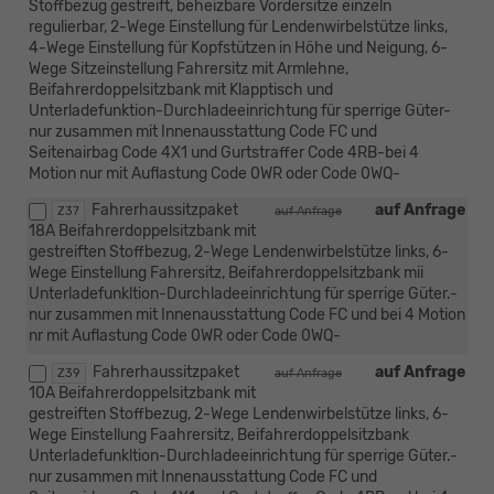
Stoffbezug gestreift, beheizbare Vordersitze einzeln
regulierbar, 2-Wege Einstellung für Lendenwirbelstütze links,
4-Wege Einstellung für Kopfstützen in Höhe und Neigung, 6-
Wege Sitzeinstellung Fahrersitz mit Armlehne,
Beifahrerdoppelsitzbank mit Klapptisch und
Unterladefunktion-Durchladeeinrichtung für sperrige Güter-
nur zusammen mit Innenausstattung Code FC und
Seitenairbag Code 4X1 und Gurtstraffer Code 4RB-bei 4
Motion nur mit Auflastung Code 0WR oder Code 0WQ-
Fahrerhaussitzpaket
auf Anfrage
Z37
auf Anfrage
18A Beifahrerdoppelsitzbank mit
gestreiften Stoffbezug, 2-Wege Lendenwirbelstütze links, 6-
Wege Einstellung Fahrersitz, Beifahrerdoppelsitzbank mii
Unterladefunkltion-Durchladeeinrichtung für sperrige Güter.-
nur zusammen mit Innenausstattung Code FC und bei 4 Motion
nr mit Auflastung Code 0WR oder Code 0WQ-
Fahrerhaussitzpaket
auf Anfrage
Z39
auf Anfrage
10A Beifahrerdoppelsitzbank mit
gestreiften Stoffbezug, 2-Wege Lendenwirbelstütze links, 6-
Wege Einstellung Faahrersitz, Beifahrerdoppelsitzbank
Unterladefunkltion-Durchladeeinrichtung für sperrige Güter.-
nur zusammen mit Innenausstattung Code FC und