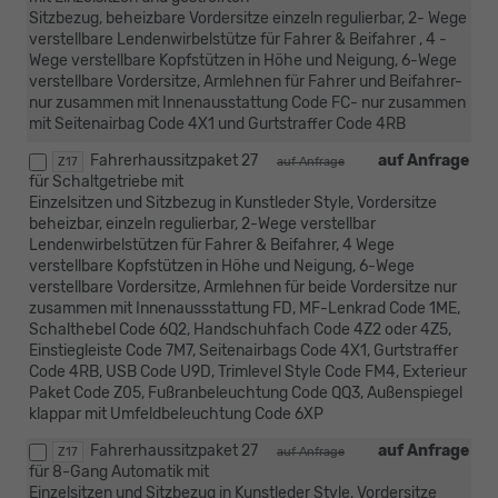
Sitzbezug, beheizbare Vordersitze einzeln regulierbar, 2- Wege
verstellbare Lendenwirbelstütze für Fahrer & Beifahrer , 4 -
Wege verstellbare Kopfstützen in Höhe und Neigung, 6-Wege
verstellbare Vordersitze, Armlehnen für Fahrer und Beifahrer-
nur zusammen mit Innenausstattung Code FC- nur zusammen
mit Seitenairbag Code 4X1 und Gurtstraffer Code 4RB
Fahrerhaussitzpaket 27
auf Anfrage
Z17
auf Anfrage
für Schaltgetriebe mit
Einzelsitzen und Sitzbezug in Kunstleder Style, Vordersitze
beheizbar, einzeln regulierbar, 2-Wege verstellbar
Lendenwirbelstützen für Fahrer & Beifahrer, 4 Wege
verstellbare Kopfstützen in Höhe und Neigung, 6-Wege
verstellbare Vordersitze, Armlehnen für beide Vordersitze nur
zusammen mit Innenaussstattung FD, MF-Lenkrad Code 1ME,
Schalthebel Code 6Q2, Handschuhfach Code 4Z2 oder 4Z5,
Einstiegleiste Code 7M7, Seitenairbags Code 4X1, Gurtstraffer
Code 4RB, USB Code U9D, Trimlevel Style Code FM4, Exterieur
Paket Code Z05, Fußranbeleuchtung Code QQ3, Außenspiegel
klappar mit Umfeldbeleuchtung Code 6XP
Fahrerhaussitzpaket 27
auf Anfrage
Z17
auf Anfrage
für 8-Gang Automatik mit
Einzelsitzen und Sitzbezug in Kunstleder Style, Vordersitze