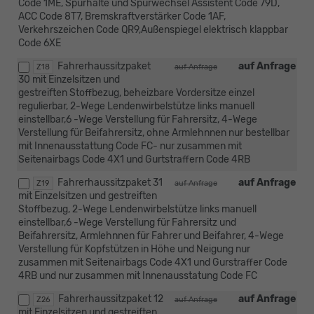
Code 1ME, Spurhalte und Spurwechsel Assistent Code 79D,
ACC Code 8T7, Bremskraftverstärker Code 1AF,
Verkehrszeichen Code QR9,Außenspiegel elektrisch klappbar
Code 6XE
Fahrerhaussitzpaket
auf Anfrage
Z18
auf Anfrage
30 mit Einzelsitzen und
gestreiften Stoffbezug, beheizbare Vordersitze einzel
regulierbar, 2-Wege Lendenwirbelstütze links manuell
einstellbar,6 -Wege Verstellung für Fahrersitz, 4-Wege
Verstellung für Beifahrersitz, ohne Armlehnnen nur bestellbar
mit Innenausstattung Code FC- nur zusammen mit
Seitenairbags Code 4X1 und Gurtstraffern Code 4RB
Fahrerhaussitzpaket 31
auf Anfrage
Z19
auf Anfrage
mit Einzelsitzen und gestreiften
Stoffbezug, 2-Wege Lendenwirbelstütze links manuell
einstellbar,6 -Wege Verstellung für Fahrersitz und
Beifahrersitz, Armlehnnen für Fahrer und Beifahrer, 4-Wege
Verstellung für Kopfstützen in Höhe und Neigung nur
zusammen mit Seitenairbags Code 4X1 und Gurstraffer Code
4RB und nur zusammen mit Innenausstatung Code FC
Fahrerhaussitzpaket 12
auf Anfrage
Z26
auf Anfrage
mit Einzelsitzen und gestreiften