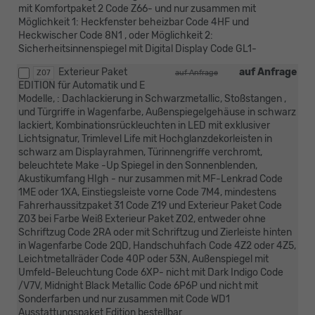
mit Komfortpaket 2 Code Z66- und nur zusammen mit
Möglichkeit 1: Heckfenster beheizbar Code 4HF und
Heckwischer Code 8N1 , oder Möglichkeit 2:
Sicherheitsinnenspiegel mit Digital Display Code GL1-
Exterieur Paket
auf Anfrage
Z07
auf Anfrage
EDITION für Automatik und E
Modelle, : Dachlackierung in Schwarzmetallic, Stoßstangen ,
und Türgriffe in Wagenfarbe, Außenspiegelgehäuse in schwarz
lackiert, Kombinationsrückleuchten in LED mit exklusiver
Lichtsignatur, Trimlevel Life mit Hochglanzdekorleisten in
schwarz am Displayrahmen, Türinnengriffe verchromt,
beleuchtete Make -Up Spiegel in den Sonnenblenden,
Akustikumfang HIgh - nur zusammen mit MF-Lenkrad Code
1ME oder 1XA, Einstiegsleiste vorne Code 7M4, mindestens
Fahrerhaussitzpaket 31 Code Z19 und Exterieur Paket Code
Z03 bei Farbe Weiß Exterieur Paket Z02, entweder ohne
Schriftzug Code 2RA oder mit Schriftzug und Zierleiste hinten
in Wagenfarbe Code 2QD, Handschuhfach Code 4Z2 oder 4Z5,
Leichtmetallräder Code 40P oder 53N, Außenspiegel mit
Umfeld-Beleuchtung Code 6XP- nicht mit Dark Indigo Code
/V7V, Midnight Black Metallic Code 6P6P und nicht mit
Sonderfarben und nur zusammen mit Code WD1
Ausstattungspaket Edition bestellbar