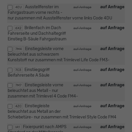
Ausstellfenster im
auf Anfrage
4EU
auf Anfrage
Fahrgastraum vorne rechts -
nur zusammen mit Ausstellfenster vorne links Code 4DU
Brillenfach im Dach
auf Anfrage
6X2
auf Anfrage
Fahrerseite und Dachhaltegriff
Einstieg B-Sàule Fahrgastraum
Einstiegsleiste vorne
auf Anfrage
7M4
auf Anfrage
beleuchtet aus schwarzem
Kunststoff nur zusammen mit Trimlevel Life Code FM3-
Einstiiegsgriff
auf Anfrage
7C3
auf Anfrage
Beifahrerseite A Sàule
Einstiegsleiste vorne
auf Anfrage
7M7
auf Anfrage
beleuchtet aus Metall - nur
zusammen mit Trimlevel 4 Code FM4-
Einstiegleiste
auf Anfrage
4ZC
auf Anfrage
beleuchtet aus Metall an der
Schiebetüre- nur zusammen mit Trimlevel Style Code FM4
Fixierpunkt nach AMPS
auf Anfrage
IA1
auf Anfrage