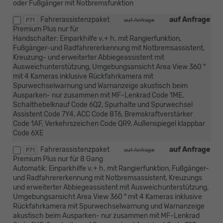
oder Fußgänger mit Notbremsfunktion
Fahrerassistenzpaket
auf Anfrage
P71
auf Anfrage
Premium Plus nur für
Handschalter: Einparkhilfe v.+ h. mit Rangierfunktion,
Fußgänger-und Radfahrererkennung mit Notbremsassistent,
Kreuzung- und erweiterter Abbiegeassistent mit
Ausweichunterstützung, Umgebungsansicht Area View 360 °
mit 4 Kameras inklusive Rückfahrkamera mit
Spurwechselwarnung und Warnanzeige akustisch beim
Ausparken- nur zusammen mit MF-Lenkrad Code 1ME,
Schalthebelknauf Code 6Q2, Spurhalte und Spurwechsel
Assistent Code 7Y4, ACC Code 8T6, Bremskraftverstärker
Code 1AF, Verkehrszeichen Code QR9, Außenspiegel klappbar
Code 6XE
Fahrerassistenzpaket
auf Anfrage
P71
auf Anfrage
Premium Plus nur für 8 Gang
Automatik: Einparkhilfe v.+ h. mit Rangierfunktion, Fußgänger-
und Radfahrererkennung mit Notbremsassistent, Kreuzungs
und erweiterter Abbiegeassistent mit Ausweichunterstützung,
Umgebungsansicht Area View 360 ° mit 4 Kameras inklusive
Rückfahrkamera mit Spurwechselwarnung und Warnanzeige
akustisch beim Ausparken- nur zusammen mit MF-Lenkrad