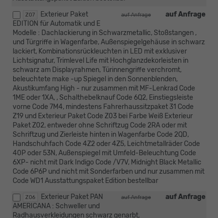
Exterieur Paket
auf Anfrage
Z07
auf Anfrage
EDITION für Automatik und E
Modelle : Dachlackierung in Schwarzmetallic, Stoßstangen ,
und Türgriffe in Wagenfarbe, Außenspiegelgehäuse in schwarz
lackiert, Kombinationsrückleuchten in LED mit exklusiver
Lichtsignatur, Trimlevel Life mit Hochglanzdekorleisten in
schwarz am Displayrahmen, Türinnengriffe verchromt,
beleuchtete make -up Spiegel in den Sonnenblenden,
Akustikumfang High - nur zusammen mit MF-Lenkrad Code
1ME oder 1XA, , Schalthebelknauf Code 6Q2, Einstiegsleiste
vorne Code 7M4, mindestens Fahrerhaussitzpaket 31 Code
Z19 und Exterieur Paket Code Z03 bei Farbe Weiß Exterieur
Paket Z02, entweder ohne Schriftzug Code 2RA oder mit
Schriftzug und Zierleiste hinten in Wagenfarbe Code 2QD,
Handschuhfach Code 4Z2 oder 4Z5, Leichtmetallräder Code
40P oder 53N, Außenspiegel mit Umfeld-Beleuchtung Code
6XP- nicht mit Dark Indigo Code /V7V, Midnight Black Metallic
Code 6P6P und nicht mit Sonderfarben und nur zusammen mit
Code WD1 Ausstattungspaket Edition bestellbar
Exterieur Paket PAN
auf Anfrage
Z06
auf Anfrage
AMERICANA : Schweller und
Radhausverkleidungen schwarz genarbt,