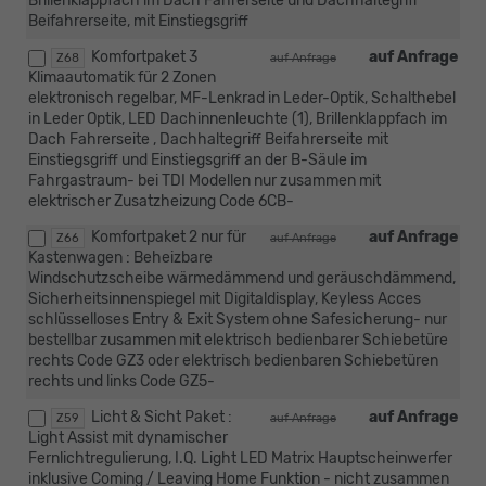
Brillenklappfach im Dach Fahrerseite und Dachhaltegriff
Beifahrerseite, mit Einstiegsgriff
Komfortpaket 3
auf Anfrage
Z68
auf Anfrage
Klimaautomatik für 2 Zonen
elektronisch regelbar, MF-Lenkrad in Leder-Optik, Schalthebel
in Leder Optik, LED Dachinnenleuchte (1), Brillenklappfach im
Dach Fahrerseite , Dachhaltegriff Beifahrerseite mit
Einstiegsgriff und Einstiegsgriff an der B-Säule im
Fahrgastraum- bei TDI Modellen nur zusammen mit
elektrischer Zusatzheizung Code 6CB-
Komfortpaket 2 nur für
auf Anfrage
Z66
auf Anfrage
Kastenwagen : Beheizbare
Windschutzscheibe wärmedämmend und geräuschdämmend,
Sicherheitsinnenspiegel mit Digitaldisplay, Keyless Acces
schlüsselloses Entry & Exit System ohne Safesicherung- nur
bestellbar zusammen mit elektrisch bedienbarer Schiebetüre
rechts Code GZ3 oder elektrisch bedienbaren Schiebetüren
rechts und links Code GZ5-
Licht & Sicht Paket :
auf Anfrage
Z59
auf Anfrage
Light Assist mit dynamischer
Fernlichtregulierung, I.Q. Light LED Matrix Hauptscheinwerfer
inklusive Coming / Leaving Home Funktion - nicht zusammen