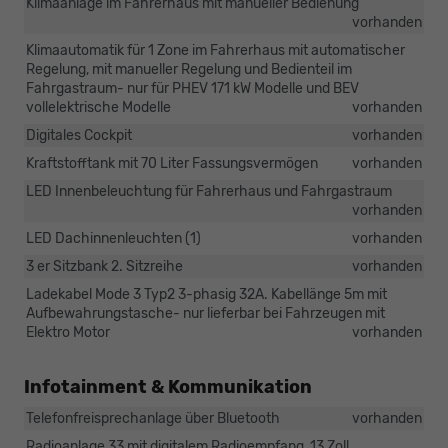
Klimaanlage im Fahrerhaus mit manueller Bedienung
vorhanden
Klimaautomatik für 1 Zone im Fahrerhaus mit automatischer
Regelung, mit manueller Regelung und Bedienteil im
Fahrgastraum- nur für PHEV 171 kW Modelle und BEV
vollelektrische Modelle
vorhanden
Digitales Cockpit
vorhanden
Kraftstofftank mit 70 Liter Fassungsvermögen
vorhanden
LED Innenbeleuchtung für Fahrerhaus und Fahrgastraum
vorhanden
LED Dachinnenleuchten (1)
vorhanden
3 er Sitzbank 2. Sitzreihe
vorhanden
Ladekabel Mode 3 Typ2 3-phasig 32A. Kabellänge 5m mit
Aufbewahrungstasche- nur lieferbar bei Fahrzeugen mit
Elektro Motor
vorhanden
Infotainment & Kommunikation
Telefonfreisprechanlage über Bluetooth
vorhanden
Radioanlage 33 mit digitalem Radioempfang, 13 Zoll