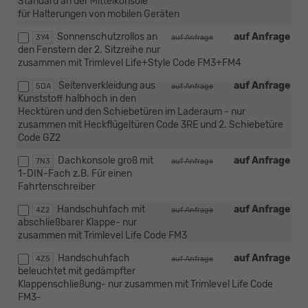
Standard an der Mittelkonsole
für Halterungen von mobilen Geräten
Sonnenschutzrollos an
auf Anfrage
3Y4
auf Anfrage
den Fenstern der 2. Sitzreihe nur
zusammen mit Trimlevel Life+Style Code FM3+FM4
Seitenverkleidung aus
auf Anfrage
5DA
auf Anfrage
Kunststoff halbhoch in den
Hecktüren und den Schiebetüren im Laderaum - nur
zusammen mit Heckflügeltüren Code 3RE und 2. Schiebetüre
Code GZ2
Dachkonsole groß mit
auf Anfrage
7N3
auf Anfrage
1-DIN-Fach z.B. Für einen
Fahrtenschreiber
Handschuhfach mit
auf Anfrage
4Z2
auf Anfrage
abschließbarer Klappe- nur
zusammen mit Trimlevel Life Code FM3
Handschuhfach
auf Anfrage
4Z5
auf Anfrage
beleuchtet mit gedämpfter
Klappenschließung- nur zusammen mit Trimlevel Life Code
FM3-