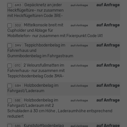
Gepäcknetz an jeder
auf Anfrage
6M3
auf Anfrage
Heckflügeltüre- nur zusammen
mit Heckflügeltüren Code 3RE-
Mittelkonsole breit mit
auf Anfrage
3D2
auf Anfrage
Cupholder und Ablage für
Mobiltelefon- nur zusammen mit Fixierpunkt Code IA1
Teppichbodenbelag im
auf Anfrage
3MV
auf Anfrage
Fahrerhaus und
Gummibodenbelag im Fahrgastraum
2 Veloursfußmatten im
auf Anfrage
0TC
auf Anfrage
Fahrerhaus- nur zusammen mit
Teppichbodenbelag Code 3MA-
Holzbodenbelag im
auf Anfrage
5BH
auf Anfrage
Fahrgast/Laderaum
Holzbodenbelag im
auf Anfrage
5BE
auf Anfrage
Fahrgast/Laderaum mit 2
Schubladen á 30 cm Höhe , Laderaumhöhe entsprechend
reduziert
Kunststoffbodenbelag
auf Anfrage
5BS
auf Anfrage