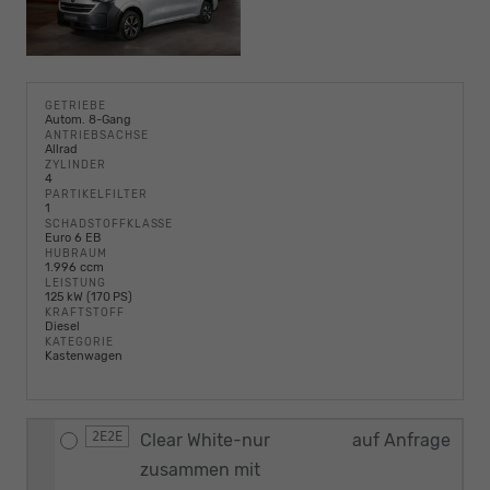
GETRIEBE
Autom. 8-Gang
ANTRIEBSACHSE
Allrad
ZYLINDER
4
PARTIKELFILTER
1
SCHADSTOFFKLASSE
Euro 6 EB
HUBRAUM
1.996 ccm
LEISTUNG
125 kW (170 PS)
KRAFTSTOFF
Diesel
KATEGORIE
Kastenwagen
2E2E
Clear White-nur
auf Anfrage
zusammen mit