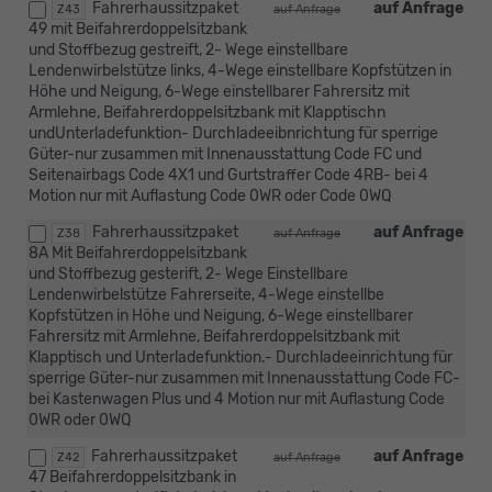
Fahrerhaussitzpaket
auf Anfrage
Z43
auf Anfrage
49 mit Beifahrerdoppelsitzbank
und Stoffbezug gestreift, 2- Wege einstellbare
Lendenwirbelstütze links, 4-Wege einstellbare Kopfstützen in
Höhe und Neigung, 6-Wege einstellbarer Fahrersitz mit
Armlehne, Beifahrerdoppelsitzbank mit Klapptischn
undUnterladefunktion- Durchladeeibnrichtung für sperrige
Güter-nur zusammen mit Innenausstattung Code FC und
Seitenairbags Code 4X1 und Gurtstraffer Code 4RB- bei 4
Motion nur mit Auflastung Code 0WR oder Code 0WQ
Fahrerhaussitzpaket
auf Anfrage
Z38
auf Anfrage
8A Mit Beifahrerdoppelsitzbank
und Stoffbezug gesterift, 2- Wege Einstellbare
Lendenwirbelstütze Fahrerseite, 4-Wege einstellbe
Kopfstützen in Höhe und Neigung, 6-Wege einstellbarer
Fahrersitz mit Armlehne, Beifahrerdoppelsitzbank mit
Klapptisch und Unterladefunktion.- Durchladeeinrichtung für
sperrige Güter-nur zusammen mit Innenausstattung Code FC-
bei Kastenwagen Plus und 4 Motion nur mit Auflastung Code
0WR oder 0WQ
Fahrerhaussitzpaket
auf Anfrage
Z42
auf Anfrage
47 Beifahrerdoppelsitzbank in