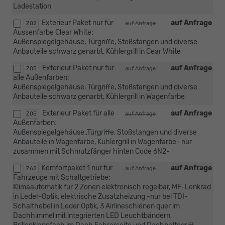
Ladestation
Exterieur Paket nur für
auf Anfrage
Z02
auf Anfrage
Aussenfarbe Clear White:
Außenspiegelgehäuse, Türgriffe, Stoßstangen und diverse
Anbauteile schwarz genarbt, Kühlergrill in Cear White
Exterieur Paket nur für
auf Anfrage
Z03
auf Anfrage
alle Außenfarben:
Außenspiegelgehäuse, Türgriffe, Stoßstangen und diverse
Anbauteile schwarz genarbt, Kühlergrill in Wagenfarbe
Exterieur Paket für alle
auf Anfrage
Z05
auf Anfrage
Außenfarben:
Außenspiegelgehäuse,,Türgriffe, Stoßstangen und diverse
Anbauteile in Wagenfarbe, Kühlergrill in Wagenfarbe- nur
zusammen mit Schmutzfänger hinten Code 6N2-
Komfortpaket 1 nur für
auf Anfrage
Z62
auf Anfrage
Fahrzeuge mit Schaltgetriebe:
Klimaautomatik für 2 Zonen elektronisch regelbar, MF-Lenkrad
in Leder-Optik, elektrische Zusatzheizung -nur bei TDI-
Schalthebel in Leder Optik, 3 Airlineschienen quer im
Dachhimmel mit integrierten LED Leuchtbändern,