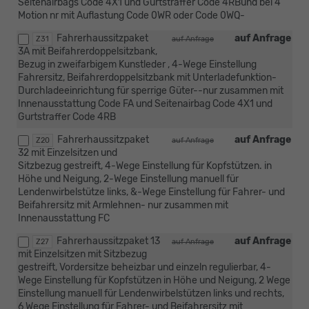
Seitenairbags Code 4X1 und Gurtstraffer Code 4RBund bei 4
Motion nr mit Auflastung Code 0WR oder Code 0WQ-
Fahrerhaussitzpaket
auf Anfrage
Z31
auf Anfrage
3A mit Beifahrerdoppelsitzbank,
Bezug in zweifarbigem Kunstleder , 4-Wege Einstellung
Fahrersitz, Beifahrerdoppelsitzbank mit Unterladefunktion-
Durchladeeinrichtung für sperrige Güter--nur zusammen mit
Innenausstattung Code FA und Seitenairbag Code 4X1 und
Gurtstraffer Code 4RB
Fahrerhaussitzpaket
auf Anfrage
Z20
auf Anfrage
32 mit Einzelsitzen und
Sitzbezug gestreift, 4-Wege Einstellung für Kopfstützen. in
Höhe und Neigung, 2-Wege Einstellung manuell für
Lendenwirbelstütze links, &-Wege Einstellung für Fahrer- und
Beifahrersitz mit Armlehnen- nur zusammen mit
Innenausstattung FC
Fahrerhaussitzpaket 13
auf Anfrage
Z27
auf Anfrage
mit Einzelsitzen mit Sitzbezug
gestreift, Vordersitze beheizbar und einzeln regulierbar, 4-
Wege Einstellung für Kopfstützen in Höhe und Neigung, 2 Wege
Einstellung manuell für Lendenwirbelstützen links und rechts,
6 Wege Einstellung für Fahrer- und Beifahrersitz mit