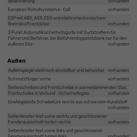
deaktivierung
vorhanden
European Notrufsysstem e- Call
vorhanden
ESP mit ABS, ASR, EDS und elektromechanischem
Bremskraftverstärker
vorhanden
3 Punkt Automatiksicherheitsgurte mit Gurtstraffern für
Fahrer und Beifahrer, bei Beifahrerdoppelsitzbank nur für den
äußeren Sitz-
vorhanden
Außen
Außenspiegel elektrisch einstellbar und beheizbar
vorhanden
Schmutzfänger vorne
vorhanden
Seitenscheiben und Frontscheibe in wärmedämmenden Glas,
Frontscheibe in Verbund -Sicherheitsglas
vorhanden
Einstiegsleiste Schiebetüre rechts aus schwarzem Kunststoff
vorhanden
Seitenfenster fest vorne rechts und geschlossener
Fensterausschnitt hinten rechts
vorhanden
Seitenfenster fest vorne links und geschlossener
Fensterausschnitt hinten links
vorhanden