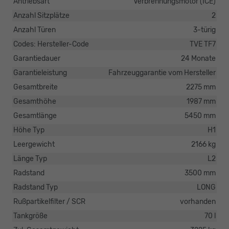
Antriebsart
Verbrennungsmotor (ICE)
Anzahl Sitzplätze
2
Anzahl Türen
3-türig
Codes: Hersteller-Code
TVE TF7
Garantiedauer
24 Monate
Garantieleistung
Fahrzeuggarantie vom Hersteller
Gesamtbreite
2275 mm
Gesamthöhe
1987 mm
Gesamtlänge
5450 mm
Höhe Typ
H1
Leergewicht
2166 kg
Länge Typ
L2
Radstand
3500 mm
Radstand Typ
LONG
Rußpartikelfilter / SCR
vorhanden
Tankgröße
70 l