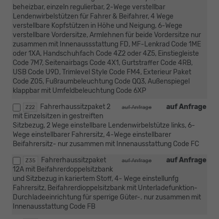
beheizbar, einzeln regulierbar, 2-Wege verstellbar
Lendenwirbelstützen für Fahrer & Beifahrer, 4 Wege
verstellbare Kopfstützen in Höhe und Neigung, 6-Wege
verstellbare Vordersitze, Armlehnen für beide Vordersitze nur
zusammen mit Innenaussstattung FD, MF-Lenkrad Code 1ME
oder 1XA, Handschuhfach Code 4Z2 oder 4Z5, Einstiegleiste
Code 7M7, Seitenairbags Code 4X1, Gurtstraffer Code 4RB,
USB Code U9D, Trimlevel Style Code FM4, Exterieur Paket
Code Z05, Fußraumbeleuchtung Code QQ3, Außenspiegel
klappbar mit Umfeldbeleuchtung Code 6XP
Fahrerhaussitzpaket 2
auf Anfrage
Z22
auf Anfrage
mit Einzelsitzen in gestreiften
Sitzbezug, 2 Wege einstellbare Lendenwirbelstütze links, 6-
Wege einstellbarer Fahrersitz, 4-Wege einstellbarer
Beifahrersitz- nur zusammen mit Innenausstattung Code FC
Fahrerhaussitzpaket
auf Anfrage
Z35
auf Anfrage
12A mit Beifahrerdoppelsitzbank
und Sitzbezug in kariertem Stoff, 4- Wege einstellunfg
Fahrersitz, Beifahrerdioppelsitzbank mit Unterladefunktion-
Durchladeeinrichtung für sperrige Güter-. nur zusammen mit
Innenausstattung Code FB