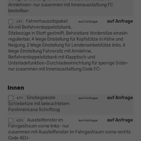
Armlehnen- nur zusammen mit Innenausstattung FC
bestellbar-
Fahrerhaussitzpaket
auf Anfrage
Z41
auf Anfrage
46 mit Beifahrerdoppelsitzbank,
Sitzbezüge in Stoff gestreift, Beheizbare Vordersitze einzeln
regulierbar, 4 Wege Einstellung für Kopfstütze in Höhe und
Neigung, 2 Wege Einstellung für Lendenwirbelstütze links, 6
Wege Einstellung Fahrersitz mit Armlehne,
Beifahrerdoppelsitzbank mit Klapptisch und
Unterladefunktion-Durchladeeinrichtung für sperrige Güter-
nur zusammen mit Innenausstattung Code FC-
Innen
Einstiegsleiste
auf Anfrage
4ZH
auf Anfrage
Schiebetüre mit beleuchtetem
PanAmericana Schriftzug
Ausstellfenster im
auf Anfrage
4DU
auf Anfrage
Fahrgastraum vorne links- nur
zusammen mit Ausstellfenster im Fahrgastraum vorne rechts
Code 4EU-