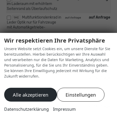
im Laderaum mit erhöhtem
Seitenrand als Überlaufschutz
Multifunktionslenkrad in
auf Anfrage
1ME
auf Anfrage
Leder Optik nur für Fahrzeuge
mit Automatikgetriebe-
Multifunktionslenkrad
auf Anfrage
1XA
auf Anfrage
Wir respektieren Ihre Privatsphäre
beheizbar in Leder Optik - nur für
Fahrzeuge mit Automatikgetriebe-
Unsere Website setzt Cookies ein, um unsere Dienste für Sie
bereitzustellen. Hierbei berücksichtigen wir Ihre Auswahl
Multifunktionslenkrad in
auf Anfrage
1ME
auf Anfrage
und verarbeiten nur die Daten für Marketing, Analytics und
Leder Optik -nur zusammen mit
Schalthebelknauf in Leder-Optik Code 6Q2- nur für Fahrzeuge
Personalisierung, für die Sie uns Ihr Einverständnis geben.
mit Schaltgetriebe-
Sie können Ihre Einwilligung jederzeit mit Wirkung für die
Zukunft widerrufen.
Multifunktionslenkrad in
auf Anfrage
1XA
auf Anfrage
Leder Optik beheizbar-nur
zusammen mit Schalthebelknauf in Leder-Optik Code 6Q2 und
Fahrerhaussitzpaket 3 Code Z23 und Innenausstattung Code
Alle akzeptieren
Einstellungen
FC- nur für Fahrzeuge mit Schaltgetriebe-
Schalthebelknauf in
auf Anfrage
6Q2
auf Anfrage
Datenschutzerklärung
Impressum
Leder optik- nur für Fahrzeuge
mit Schaltgetriebe-