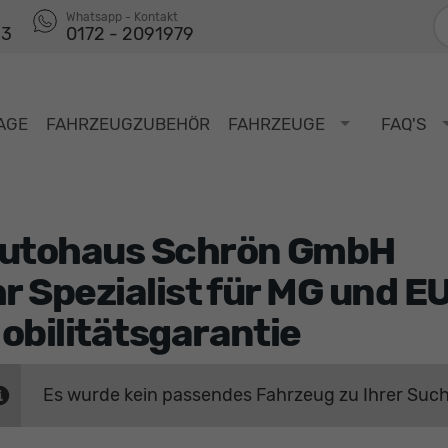
F
Whatsapp - Kontakt
53
0172 - 2091979
AGE
FAHRZEUGZUBEHÖR
FAHRZEUGE
FAQ'S
utohaus Schrön GmbH
hr Spezialist für MG und 
obilitätsgarantie
Es wurde kein passendes Fahrzeug zu Ihrer Suc