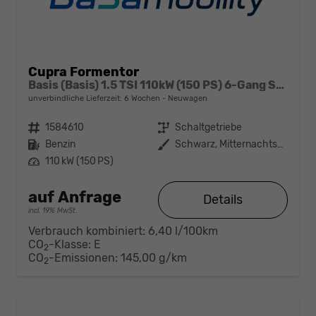
Cupra Formentor
Basis (Basis) 1.5 TSI 110kW (150 PS) 6-Gang Schaltgetriebe
unverbindliche Lieferzeit:
6 Wochen
Neuwagen
Fahrzeugnr.
1584610
Getriebe
Schaltgetriebe
Kraftstoff
Benzin
Außenfarbe
Schwarz, Mitternachtsschwarz (0E)
Leistung
110 kW (150 PS)
auf Anfrage
Details
incl. 19% MwSt.
Verbrauch kombiniert:
6,40 l/100km
CO
-Klasse:
E
2
CO
-Emissionen:
145,00 g/km
2