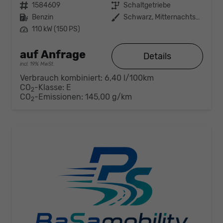
Fahrzeugnr.
1584609
Getriebe
Schaltgetriebe
Kraftstoff
Benzin
Außenfarbe
Schwarz, Mitternachtsschwarz (0E)
Leistung
110 kW (150 PS)
auf Anfrage
Details
incl. 19% MwSt.
Verbrauch kombiniert:
6,40 l/100km
CO
-Klasse:
E
2
CO
-Emissionen:
145,00 g/km
2