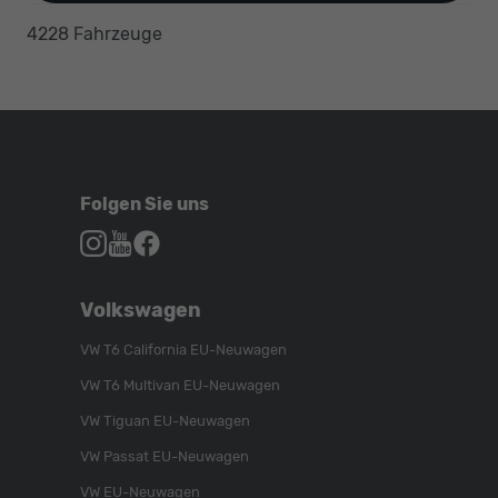
4228 Fahrzeuge
Folgen Sie uns
Autohaus
Autohaus
Autohaus
Schroen,
Schroen,
Schroen,
Folgen
Besuchen
Folgen
Volkswagen
Sie
Sie
Sie
uns
unser
uns
VW T6 California EU-Neuwagen
auf
YouTube-
auf
VW T6 Multivan EU-Neuwagen
Instagram
Kanal
Facebook
VW Tiguan EU-Neuwagen
VW Passat EU-Neuwagen
VW EU-Neuwagen