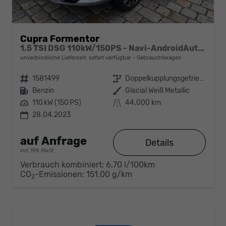
Cupra Formentor
1.5 TSI DSG 110kW/150PS - Navi-AndroidAuto&AppleCarPlay-ACC-Klimaautomatik 3Zonen-SHZ-Lenkradheizung-LED-PDC-Kamera-Sunset-Alu19"-sofort
unverbindliche Lieferzeit: sofort verfügbar
Gebrauchtwagen
Fahrzeugnr.
1581499
Getriebe
Doppelkupplungsgetriebe (DSG)
Kraftstoff
Benzin
Außenfarbe
Glacial Weiß Metallic
Leistung
110 kW (150 PS)
Kilometerstand
44.000 km
28.04.2023
auf Anfrage
Details
incl. 19% MwSt.
Verbrauch kombiniert:
6,70 l/100km
CO
-Emissionen:
151,00 g/km
2