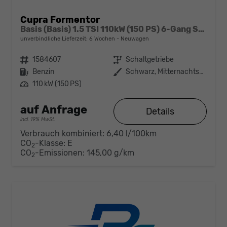
Cupra Formentor
Basis (Basis) 1.5 TSI 110kW (150 PS) 6-Gang Schaltgetriebe
unverbindliche Lieferzeit:
6 Wochen
Neuwagen
Fahrzeugnr.
1584607
Getriebe
Schaltgetriebe
Kraftstoff
Benzin
Außenfarbe
Schwarz, Mitternachtsschwarz (0E)
Leistung
110 kW (150 PS)
auf Anfrage
Details
incl. 19% MwSt.
Verbrauch kombiniert:
6,40 l/100km
CO
-Klasse:
E
2
CO
-Emissionen:
145,00 g/km
2