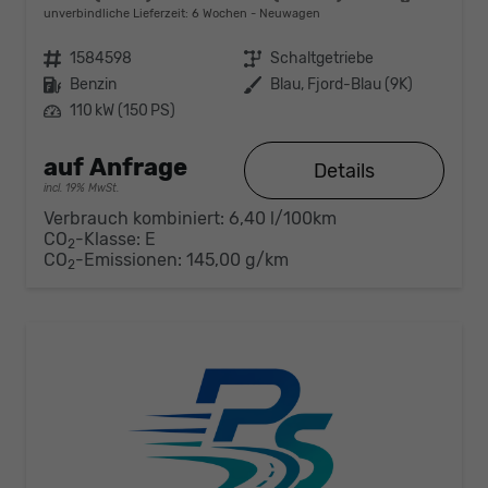
unverbindliche Lieferzeit:
6 Wochen
Neuwagen
Fahrzeugnr.
1584598
Getriebe
Schaltgetriebe
Kraftstoff
Benzin
Außenfarbe
Blau, Fjord-Blau (9K)
Leistung
110 kW (150 PS)
auf Anfrage
Details
incl. 19% MwSt.
Verbrauch kombiniert:
6,40 l/100km
CO
-Klasse:
E
2
CO
-Emissionen:
145,00 g/km
2