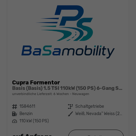
Cupra Formentor
Basis (Basis) 1.5 TSI 110kW (150 PS) 6-Gang Schaltgetriebe
unverbindliche Lieferzeit:
6 Wochen
Neuwagen
Fahrzeugnr.
1584611
Getriebe
Schaltgetriebe
Kraftstoff
Benzin
Außenfarbe
Weiß, Nevada" Weiss (2Y)"
Leistung
110 kW (150 PS)