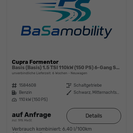
Cupra Formentor
Basis (Basis) 1.5 TSI 110kW (150 PS) 6-Gang Schaltgetriebe
unverbindliche Lieferzeit:
6 Wochen
Neuwagen
Fahrzeugnr.
1584608
Getriebe
Schaltgetriebe
Kraftstoff
Benzin
Außenfarbe
Schwarz, Mitternachtsschwarz (0E)
Leistung
110 kW (150 PS)
auf Anfrage
Details
incl. 19% MwSt.
Verbrauch kombiniert:
6,40 l/100km