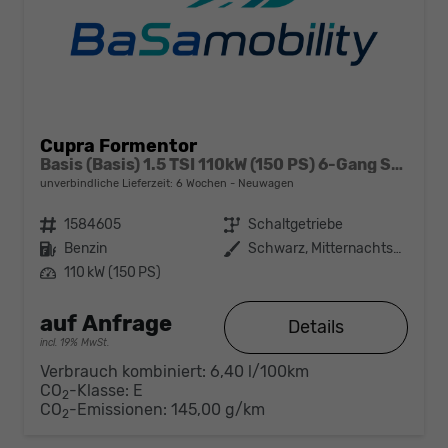
Cupra Formentor
Basis (Basis) 1.5 TSI 110kW (150 PS) 6-Gang Schaltgetriebe
unverbindliche Lieferzeit:
6 Wochen
Neuwagen
Fahrzeugnr.
1584605
Getriebe
Schaltgetriebe
Kraftstoff
Benzin
Außenfarbe
Schwarz, Mitternachtsschwarz (0E)
Leistung
110 kW (150 PS)
auf Anfrage
Details
incl. 19% MwSt.
Verbrauch kombiniert:
6,40 l/100km
CO
-Klasse:
E
2
CO
-Emissionen:
145,00 g/km
2