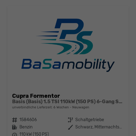
Cupra Formentor
Basis (Basis) 1.5 TSI 110kW (150 PS) 6-Gang Schaltgetriebe
unverbindliche Lieferzeit:
6 Wochen
Neuwagen
Fahrzeugnr.
1584606
Getriebe
Schaltgetriebe
Kraftstoff
Benzin
Außenfarbe
Schwarz, Mitternachtsschwarz (0E)
Leistung
110 kW (150 PS)