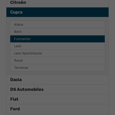
Citroën
Cupra
Ateca
Born
Formentor
Leon
Leon Sportstourer
Raval
Terramar
Dacia
DS Automobiles
Fiat
Ford