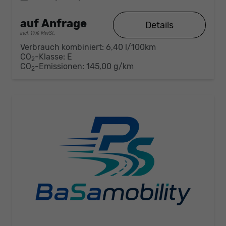
auf Anfrage
Details
incl. 19% MwSt.
Verbrauch kombiniert:
6,40 l/100km
CO
-Klasse:
E
2
CO
-Emissionen:
145,00 g/km
2