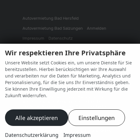
Autovermietung Bad Hersfeld
Autovermietung Bad Salzungen
Anmelden
Impressum
Datenschutz
Informationen zur Barrierefreiheit
Wir respektieren Ihre Privatsphäre
Widerrufsrecht
Cookie-Einstellungen
Fakten
Unsere Website setzt Cookies ein, um unsere Dienste für Sie
bereitzustellen. Hierbei berücksichtigen wir Ihre Auswahl
Weitere Informationen zum offiziellen Kraftstoffverbrauch
und verarbeiten nur die Daten für Marketing, Analytics und
und zu den offiziellen spezifischen CO
-Emissionen und
2
Personalisierung, für die Sie uns Ihr Einverständnis geben.
gegebenenfalls zum Stromverbrauch neuer PKW können
dem 'Leitfaden über den offiziellen Kraftstoffverbrauch,
Sie können Ihre Einwilligung jederzeit mit Wirkung für die
die offiziellen spezifischen CO
-Emissionen und den
2
Zukunft widerrufen.
offiziellen Stromverbrauch neuer PKW' entnommen
werden, der an allen Verkaufsstellen und bei der
'Deutschen Automobil Treuhand GmbH' unentgeltlich
erhältlich ist unter www.dat.de.
Alle akzeptieren
Einstellungen
© 2026
BaSamobility
,
Kopernikusstraße 5
,
36433
Datenschutzerklärung
Impressum
Bad Salzungen,
+49 (0)3695-5970453