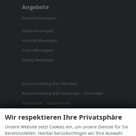
Angebote
Renault Neuwagen
Skoda Neuwagen
Hyundai Neuwagen
Cupra Neuwagen
Xpeng Neuwagen
Autovermietung Bad Hersfeld
Autovermietung Bad Salzungen
Anmelden
Impressum
Datenschutz
Informationen zur Barrierefreiheit
Wir respektieren Ihre Privatsphäre
Widerrufsrecht
Cookie-Einstellungen
Fakten
Unsere Website setzt Cookies ein, um unsere Dienste für Sie
bereitzustellen. Hierbei berücksichtigen wir Ihre Auswahl