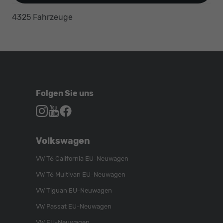
4325 Fahrzeuge
Folgen Sie uns
Autohaus
Autohaus
Autohaus
Schroen,
Schroen,
Schroen,
Folgen
Besuchen
Folgen
Volkswagen
Sie
Sie
Sie
uns
unser
uns
VW T6 California EU-Neuwagen
auf
YouTube-
auf
VW T6 Multivan EU-Neuwagen
Instagram
Kanal
Facebook
VW Tiguan EU-Neuwagen
VW Passat EU-Neuwagen
VW EU-Neuwagen