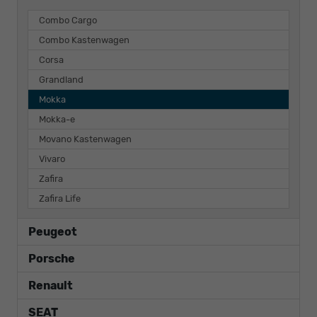
Combo Cargo
Combo Kastenwagen
Corsa
Grandland
Mokka
Mokka-e
Movano Kastenwagen
Vivaro
Zafira
Zafira Life
Peugeot
Porsche
Renault
SEAT