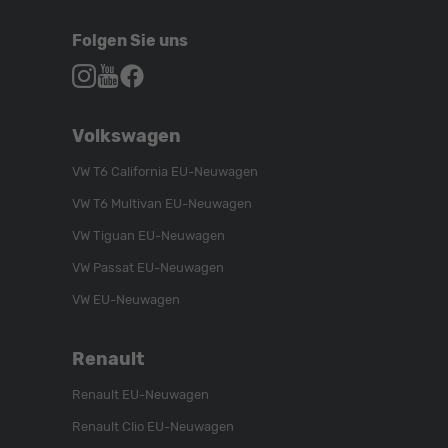
Folgen Sie uns
Autohaus
Autohaus
Autohaus
Schroen,
Schroen,
Schroen,
Folgen
Besuchen
Folgen
Volkswagen
Sie
Sie
Sie
uns
unser
uns
VW T6 California EU-Neuwagen
auf
YouTube-
auf
VW T6 Multivan EU-Neuwagen
Instagram
Kanal
Facebook
VW Tiguan EU-Neuwagen
VW Passat EU-Neuwagen
VW EU-Neuwagen
Renault
Renault EU-Neuwagen
Renault Clio EU-Neuwagen