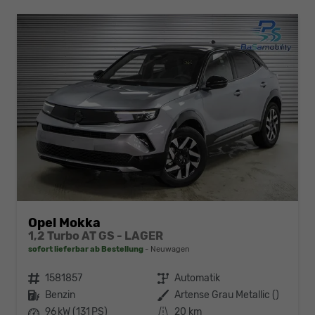
Opel Mokka
1,2 Turbo AT GS - LAGER
sofort lieferbar ab Bestellung
Neuwagen
Fahrzeugnr.
1581857
Getriebe
Automatik
Kraftstoff
Benzin
Außenfarbe
Artense Grau Metallic ()
Leistung
96 kW (131 PS)
Kilometerstand
20 km