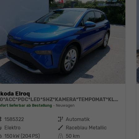
koda Elroq
60*ACC*PDC*LED*SHZ*KAMERA*TEMPOMAT*KLIMA*SMARTLINK*EL-HECKKLAPPE*19-ZOLL
ofort lieferbar ab Bestellung
Neuwagen
ahrzeugnr.
1585322
Getriebe
Automatik
Kraftstoff
Elektro
Außenfarbe
Raceblau Metallic
eistung
150 kW (204 PS)
Kilometerstand
50 km