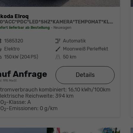
koda Elroq
60*ACC*PDC*LED*SHZ*KAMERA*TEMPOMAT*KLIMA*SMARTLINK*EL-HECKKLAPPE*19-ZOLL
ofort lieferbar ab Bestellung
Neuwagen
ahrzeugnr.
1585320
Getriebe
Automatik
Kraftstoff
Elektro
Außenfarbe
Moonweiß Perleffekt
eistung
150 kW (204 PS)
Kilometerstand
50 km
auf Anfrage
Details
cl. 19% MwSt.
tromverbrauch kombiniert:
16,10 kWh/100km
lektrische Reichweite:
394 km
CO
-Klasse:
A
2
CO
-Emissionen:
0 g/km
2