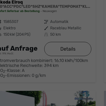
koda Elroq
60*ACC*PDC*LED*SHZ*KAMERA*TEMPOMAT*KLIMA*SMARTLINK*EL-HECKKLAPPE*19-ZOLL
ofort lieferbar ab Bestellung
Neuwagen
ahrzeugnr.
1585307
Getriebe
Automatik
Kraftstoff
Elektro
Außenfarbe
Raceblau Metallic
eistung
150 kW (204 PS)
Kilometerstand
50 km
auf Anfrage
Details
cl. 19% MwSt.
tromverbrauch kombiniert:
16,10 kWh/100km
lektrische Reichweite:
394 km
CO
-Klasse:
A
2
CO
-Emissionen:
0 g/km
2