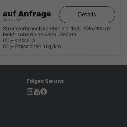
auf Anfrage
Details
incl. 19% MwSt.
Stromverbrauch kombiniert:
16,10 kWh/100km
Elektrische Reichweite:
394 km
CO
-Klasse:
A
2
CO
-Emissionen:
0 g/km
2
Folgen Sie uns
Autohaus
Autohaus
Autohaus
Schroen,
Schroen,
Schroen,
Folgen
Besuchen
Folgen
Sie
Sie
Sie
uns
unser
uns
auf
YouTube-
auf