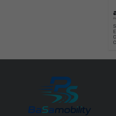
in
S
E