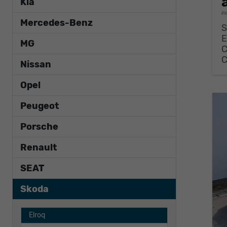
Kia
in
Mercedes-Benz
S
E
MG
Nissan
Opel
Peugeot
Porsche
Renault
SEAT
Skoda
Elroq