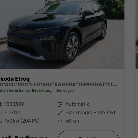
koda Elroq
60*ACC*PDC*LED*SHZ*KAMERA*TEMPOMAT*KLIMA*SMARTLINK*EL-HECKKLAPPE*19-ZOLL
ofort lieferbar ab Bestellung
Neuwagen
ahrzeugnr.
1585309
Getriebe
Automatik
Kraftstoff
Elektro
Außenfarbe
Blackmagic Perleffekt
eistung
150 kW (204 PS)
Kilometerstand
50 km