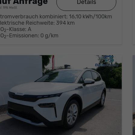
auf Anfrage
Details
cl. 19% MwSt.
tromverbrauch kombiniert:
16,10 kWh/100km
lektrische Reichweite:
394 km
CO
-Klasse:
A
2
CO
-Emissionen:
0 g/km
2