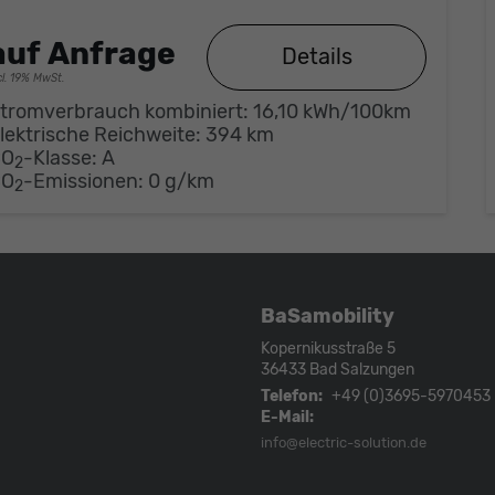
auf Anfrage
Details
cl. 19% MwSt.
tromverbrauch kombiniert:
16,10 kWh/100km
lektrische Reichweite:
394 km
CO
-Klasse:
A
2
CO
-Emissionen:
0 g/km
2
BaSamobility
Kopernikusstraße 5
36433
Bad Salzungen
Telefon:
+49 (0)3695-5970453
E-Mail:
info@electric-solution.de