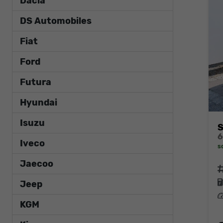
Dacia
DS Automobiles
Fiat
Ford
Futura
Hyundai
Isuzu
S
Iveco
s
Jaecoo
F
Jeep
L
KGM