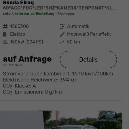
Skoda Elroq
60*ACC*PDC*LED*SHZ*KAMERA*TEMPOMAT*KLIMA*SMARTLINK*EL-HECKKLAPPE*19-ZOLL
sofort lieferbar ab Bestellung
Neuwagen
Fahrzeugnr.
1585308
Getriebe
Automatik
Kraftstoff
Elektro
Außenfarbe
Moonweiß Perleffekt
Leistung
150 kW (204 PS)
Kilometerstand
50 km
auf Anfrage
Details
incl. 19% MwSt.
Stromverbrauch kombiniert:
16,10 kWh/100km
Elektrische Reichweite:
394 km
CO
-Klasse:
A
2
CO
-Emissionen:
0 g/km
2