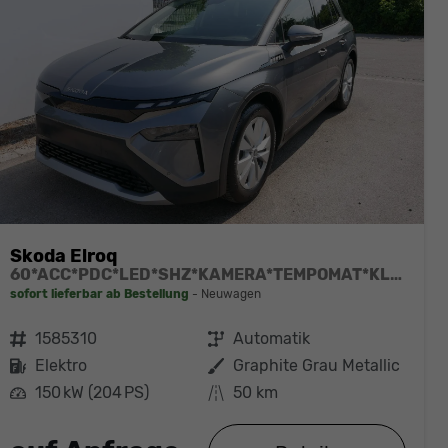
Skoda Elroq
60*ACC*PDC*LED*SHZ*KAMERA*TEMPOMAT*KLIMA*SMARTLINK*EL-HECKKLAPPE*19-ZOLL
sofort lieferbar ab Bestellung
Neuwagen
Fahrzeugnr.
1585310
Getriebe
Automatik
Kraftstoff
Elektro
Außenfarbe
Graphite Grau Metallic
Leistung
150 kW (204 PS)
Kilometerstand
50 km