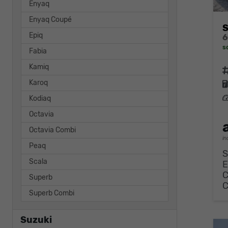
Enyaq
Enyaq Coupé
S
Epiq
s
Fabia
Kamiq
F
Karoq
L
Kodiaq
Octavia
Octavia Combi
in
Peaq
S
Scala
E
Superb
Superb Combi
Suzuki