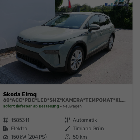
Skoda Elroq
60*ACC*PDC*LED*SHZ*KAMERA*TEMPOMAT*KLIMA*SMARTLINK*EL-HECKKLAPPE*19-ZOLL
sofort lieferbar ab Bestellung
Neuwagen
Fahrzeugnr.
1585311
Getriebe
Automatik
Kraftstoff
Elektro
Außenfarbe
Timiano Grün
Leistung
150 kW (204 PS)
Kilometerstand
50 km