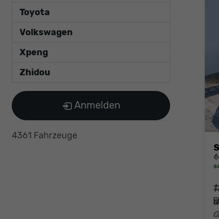
Toyota
Volkswagen
Xpeng
Zhidou
Anmelden
4361 Fahrzeuge
S
s
F
L