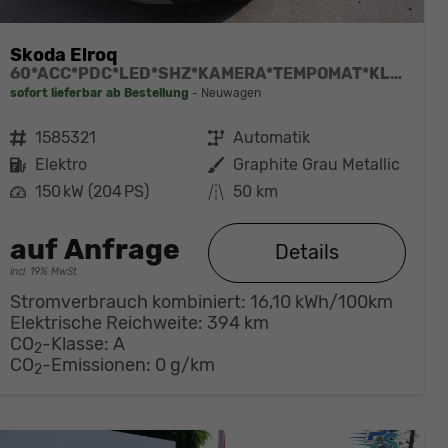
Skoda Elroq
60*ACC*PDC*LED*SHZ*KAMERA*TEMPOMAT*KLIMA*SMARTLINK*EL-HECKKLAPPE*19-ZOLL
sofort lieferbar ab Bestellung
Neuwagen
Fahrzeugnr.
1585321
Getriebe
Automatik
Kraftstoff
Elektro
Außenfarbe
Graphite Grau Metallic
Leistung
150 kW (204 PS)
Kilometerstand
50 km
auf Anfrage
Details
incl. 19% MwSt.
Stromverbrauch kombiniert:
16,10 kWh/100km
Elektrische Reichweite:
394 km
CO
-Klasse:
A
2
CO
-Emissionen:
0 g/km
2