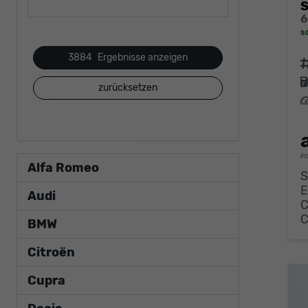
S
s
3884
Ergebnisse anzeigen
F
zurücksetzen
L
in
Alfa Romeo
S
E
Audi
BMW
Citroën
Cupra