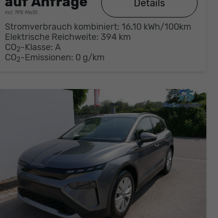
auf Anfrage
Details
incl. 19% MwSt.
Stromverbrauch kombiniert:
16,10 kWh/100km
Elektrische Reichweite:
394 km
CO
-Klasse:
A
2
CO
-Emissionen:
0 g/km
2