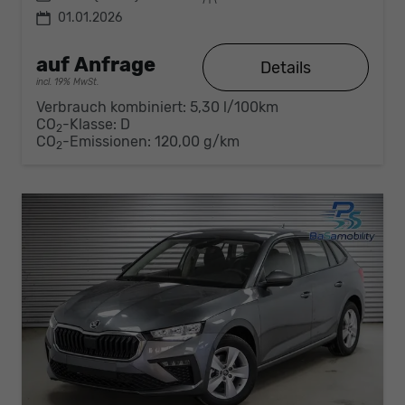
01.01.2026
auf Anfrage
Details
incl. 19% MwSt.
Verbrauch kombiniert:
5,30 l/100km
CO
-Klasse:
D
2
CO
-Emissionen:
120,00 g/km
2