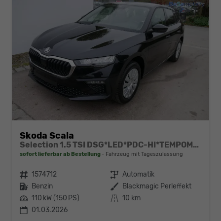
Skoda Scala
Selection 1.5 TSI DSG*LED*PDC-HI*TEMPOMAT*SMARTLINK*SHZ*KLIMA*RADIO
sofort lieferbar ab Bestellung
Fahrzeug mit Tageszulassung
Fahrzeugnr.
1574712
Getriebe
Automatik
Kraftstoff
Benzin
Außenfarbe
Blackmagic Perleffekt
Leistung
110 kW (150 PS)
Kilometerstand
10 km
01.03.2026