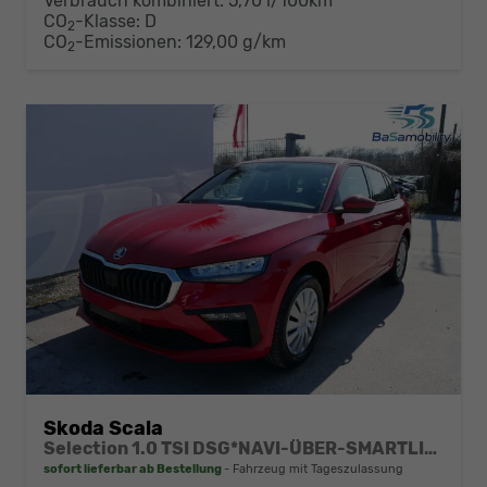
Verbrauch kombiniert:
5,70 l/100km
CO
-Klasse:
D
2
CO
-Emissionen:
129,00 g/km
2
Skoda Scala
Selection 1.0 TSI DSG*NAVI-ÜBER-SMARTLINK*PDC-HI*LED*TEMPOMAT*SHZ*DAB*KLIMA
sofort lieferbar ab Bestellung
Fahrzeug mit Tageszulassung