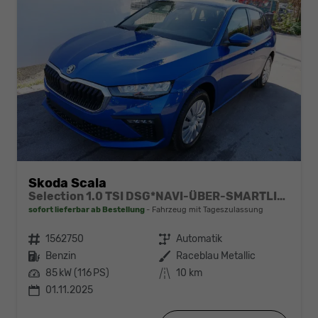
Skoda Scala
Selection 1.0 TSI DSG*NAVI-ÜBER-SMARTLINK*PDC-HI*LED*TEMPOMAT*SHZ*DAB*KLIMA
sofort lieferbar ab Bestellung
Fahrzeug mit Tageszulassung
Fahrzeugnr.
1562750
Getriebe
Automatik
Kraftstoff
Benzin
Außenfarbe
Raceblau Metallic
Leistung
85 kW (116 PS)
Kilometerstand
10 km
01.11.2025