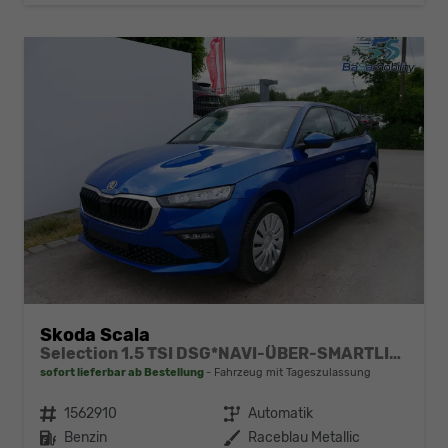
Skoda Scala
Selection 1.5 TSI DSG*NAVI-ÜBER-SMARTLINK*PDC-HI*LED*TEMPOMAT*SHZ*KLIMA*DAB
sofort lieferbar ab Bestellung
Fahrzeug mit Tageszulassung
Fahrzeugnr.
1562910
Getriebe
Automatik
Kraftstoff
Benzin
Außenfarbe
Raceblau Metallic