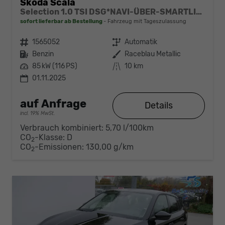
Skoda Scala
Selection 1.0 TSI DSG*NAVI-ÜBER-SMARTLINK*PDC-HI*LED*TEMPOMAT*SHZ*DAB*KLIMA
sofort lieferbar ab Bestellung
Fahrzeug mit Tageszulassung
Fahrzeugnr.
1565052
Getriebe
Automatik
Kraftstoff
Benzin
Außenfarbe
Raceblau Metallic
Leistung
85 kW (116 PS)
Kilometerstand
10 km
01.11.2025
auf Anfrage
Details
incl. 19% MwSt.
Verbrauch kombiniert:
5,70 l/100km
CO
-Klasse:
D
2
CO
-Emissionen:
130,00 g/km
2