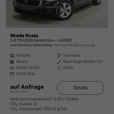
Skoda Scala
1,0 TSI DSG Selection - LAGER
sofort lieferbar ab Bestellung
Fahrzeug mit Tageszulassung
Fahrzeugnr.
1576090
Getriebe
Automatik
Kraftstoff
Benzin
Außenfarbe
Black Magic Metallic (1Z)
Leistung
85 kW (116 PS)
Kilometerstand
20 km
01.04.2026
auf Anfrage
Details
incl. 19% MwSt.
Verbrauch kombiniert:
5,30 l/100km
CO
-Klasse:
D
2
CO
-Emissionen:
120,00 g/km
2