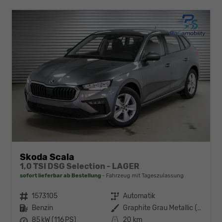
Skoda Scala
1,0 TSI DSG Selection - LAGER
sofort lieferbar ab Bestellung
Fahrzeug mit Tageszulassung
Fahrzeugnr.
1573105
Getriebe
Automatik
Kraftstoff
Benzin
Außenfarbe
Graphite Grau Metallic (5X)
Leistung
85 kW (116 PS)
Kilometerstand
20 km