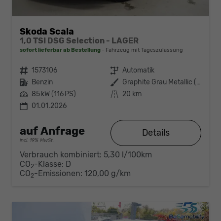
Skoda Scala
1,0 TSI DSG Selection - LAGER
sofort lieferbar ab Bestellung
Fahrzeug mit Tageszulassung
Fahrzeugnr.
1573106
Getriebe
Automatik
Kraftstoff
Benzin
Außenfarbe
Graphite Grau Metallic (5X)
Leistung
85 kW (116 PS)
Kilometerstand
20 km
01.01.2026
auf Anfrage
Details
incl. 19% MwSt.
Verbrauch kombiniert:
5,30 l/100km
CO
-Klasse:
D
2
CO
-Emissionen:
120,00 g/km
2