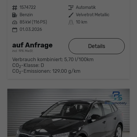
Fahrzeugnr.
1574722
Getriebe
Automatik
Kraftstoff
Benzin
Außenfarbe
Velvetrot Metallic
Leistung
85 kW (116 PS)
Kilometerstand
10 km
01.03.2026
auf Anfrage
Details
incl. 19% MwSt.
Verbrauch kombiniert:
5,70 l/100km
CO
-Klasse:
D
2
CO
-Emissionen:
129,00 g/km
2