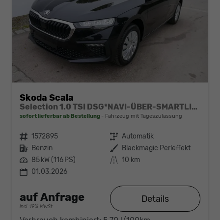
Skoda Scala
Selection 1.0 TSI DSG*NAVI-ÜBER-SMARTLINK*PDC-HI*LED*TEMPOMAT*SHZ*DAB*KLIMA
sofort lieferbar ab Bestellung
Fahrzeug mit Tageszulassung
Fahrzeugnr.
1572895
Getriebe
Automatik
Kraftstoff
Benzin
Außenfarbe
Blackmagic Perleffekt
Leistung
85 kW (116 PS)
Kilometerstand
10 km
01.03.2026
auf Anfrage
Details
incl. 19% MwSt.