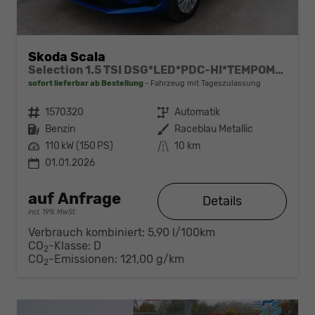
Skoda Scala
Selection 1.5 TSI DSG*LED*PDC-HI*TEMPOMAT*SMARTLINK*SHZ*KLIMA*RADIO
sofort lieferbar ab Bestellung
Fahrzeug mit Tageszulassung
Fahrzeugnr.
1570320
Getriebe
Automatik
Kraftstoff
Benzin
Außenfarbe
Raceblau Metallic
Leistung
110 kW (150 PS)
Kilometerstand
10 km
01.01.2026
auf Anfrage
Details
incl. 19% MwSt.
Verbrauch kombiniert:
5,90 l/100km
CO
-Klasse:
D
2
CO
-Emissionen:
121,00 g/km
2