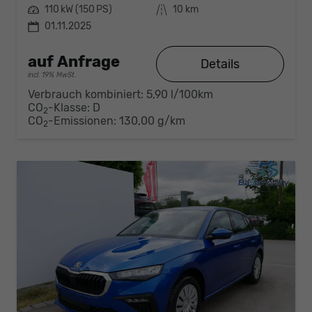
Leistung
110 kW (150 PS)
Kilometerstand
10 km
01.11.2025
auf Anfrage
Details
incl. 19% MwSt.
Verbrauch kombiniert:
5,90 l/100km
CO
-Klasse:
D
2
CO
-Emissionen:
130,00 g/km
2