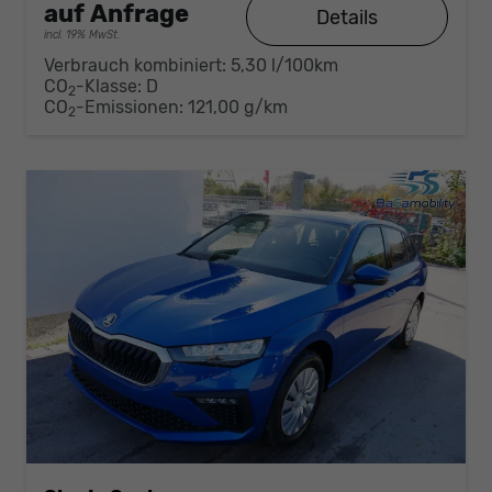
auf Anfrage
Details
incl. 19% MwSt.
Verbrauch kombiniert:
5,30 l/100km
CO
-Klasse:
D
2
CO
-Emissionen:
121,00 g/km
2