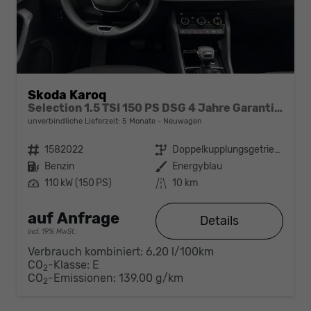
Skoda Karoq
Selection 1.5 TSI 150 PS DSG 4 Jahre Garantie-Keyless Start-AppleCarPlay-AndroidAuto-Sunset-Tempomat-2-Zonen-Klima-16''Alu
unverbindliche Lieferzeit:
5 Monate
Neuwagen
Fahrzeugnr.
1582022
Getriebe
Doppelkupplungsgetriebe (DSG)
Kraftstoff
Benzin
Außenfarbe
Energyblau
Leistung
110 kW (150 PS)
Kilometerstand
10 km
auf Anfrage
Details
incl. 19% MwSt.
Verbrauch kombiniert:
6,20 l/100km
CO
-Klasse:
E
2
CO
-Emissionen:
139,00 g/km
2