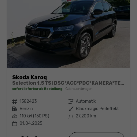
Skoda Karoq
Selection 1.5 TSI DSG*ACC*PDC*KAMERA*TEMPOMAT*LED*SMARTLINK*KLIMA*RADIO*17-ZOLL
sofort lieferbar ab Bestellung
Gebrauchtwagen
Fahrzeugnr.
1582423
Getriebe
Automatik
Kraftstoff
Benzin
Außenfarbe
Blackmagic Perleffekt
Leistung
110 kW (150 PS)
Kilometerstand
27.200 km
01.04.2025