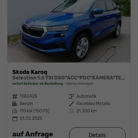
Skoda Karoq
Selection 1.5 TSI DSG*ACC*PDC*KAMERA*TEMPOMAT*LED*SMARTLINK*KLIMA*RADIO*17-ZOLL
sofort lieferbar ab Bestellung
Gebrauchtwagen
Fahrzeugnr.
1582428
Getriebe
Automatik
Kraftstoff
Benzin
Außenfarbe
Raceblau Metallic
Leistung
110 kW (150 PS)
Kilometerstand
21.300 km
01.02.2025
auf Anfrage
Details