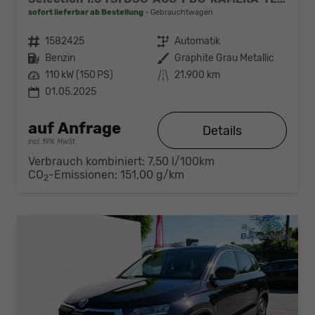
sofort lieferbar ab Bestellung
Gebrauchtwagen
Fahrzeugnr.
1582425
Getriebe
Automatik
Kraftstoff
Benzin
Außenfarbe
Graphite Grau Metallic
Leistung
110 kW (150 PS)
Kilometerstand
21.900 km
01.05.2025
auf Anfrage
Details
incl. 19% MwSt.
Verbrauch kombiniert:
7,50 l/100km
CO
-Emissionen:
151,00 g/km
2