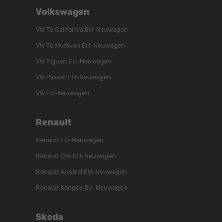
Folgen
Besuchen
Folgen
Volkswagen
Sie
Sie
Sie
uns
unser
uns
VW T6 California EU-Neuwagen
auf
YouTube-
auf
VW T6 Multivan EU-Neuwagen
Instagram
Kanal
Facebook
VW Tiguan EU-Neuwagen
VW Passat EU-Neuwagen
VW EU-Neuwagen
Renault
Renault EU-Neuwagen
Renault Clio EU-Neuwagen
Renault Austral EU-Neuwagen
Renault Kangoo EU-Neuwagen
Skoda