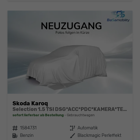
Skoda Karoq
Selection 1.5 TSI DSG*ACC*PDC*KAMERA*TEMPOMAT*LED*SMARTLINK*KLIMA*RADIO*17-ZOLL
sofort lieferbar ab Bestellung
Gebrauchtwagen
Fahrzeugnr.
1584731
Getriebe
Automatik
Kraftstoff
Benzin
Außenfarbe
Blackmagic Perleffekt