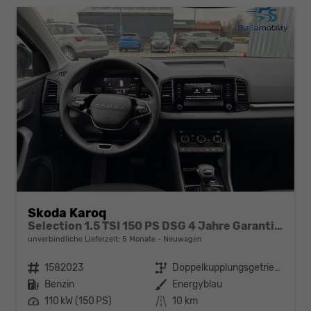
Skoda Karoq
Selection 1.5 TSI 150 PS DSG 4 Jahre Garantie-Keyless Start-AppleCarPlay-AndroidAuto-Sunset-Tempomat-2-Zonen-Klima-16''Alu
unverbindliche Lieferzeit:
5 Monate
Neuwagen
Fahrzeugnr.
1582023
Getriebe
Doppelkupplungsgetriebe (DSG)
Kraftstoff
Benzin
Außenfarbe
Energyblau
Leistung
110 kW (150 PS)
Kilometerstand
10 km