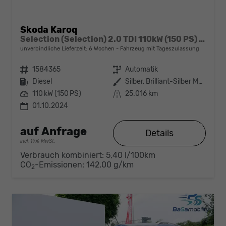
Skoda Karoq
Selection (Selection) 2.0 TDI 110kW (150 PS) 7-Gang DSG
unverbindliche Lieferzeit:
6 Wochen
Fahrzeug mit Tageszulassung
Fahrzeugnr.
1584365
Getriebe
Automatik
Kraftstoff
Diesel
Außenfarbe
Silber, Brilliant-Silber Metallic (8E)
Leistung
110 kW (150 PS)
Kilometerstand
25.016 km
01.10.2024
auf Anfrage
Details
incl. 19% MwSt.
Verbrauch kombiniert:
5,40 l/100km
CO
-Emissionen:
142,00 g/km
2