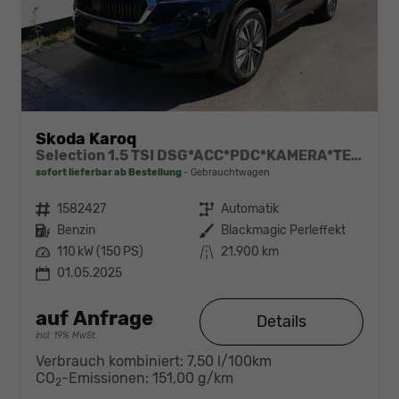
Skoda Karoq
Selection 1.5 TSI DSG*ACC*PDC*KAMERA*TEMPOMAT*LED*SMARTLINK*KLIMA*RADIO*17-ZOLL
sofort lieferbar ab Bestellung
Gebrauchtwagen
Fahrzeugnr.
1582427
Getriebe
Automatik
Kraftstoff
Benzin
Außenfarbe
Blackmagic Perleffekt
Leistung
110 kW (150 PS)
Kilometerstand
21.900 km
01.05.2025
auf Anfrage
Details
incl. 19% MwSt.
Verbrauch kombiniert:
7,50 l/100km
CO
-Emissionen:
151,00 g/km
2