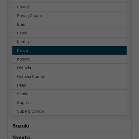
Enyaq
Enyaq Coupé
Epiq
Fabia
Kamiq
Karoq
Kodiaq
Octavia
Octavia Combi
Peaq
Scala
Superb
Superb Combi
Suzuki
Toyota