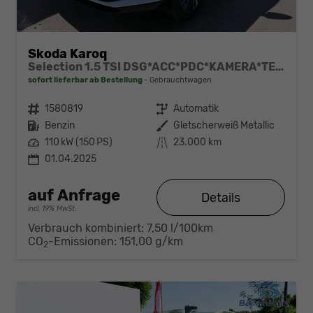
Skoda Karoq
Selection 1.5 TSI DSG*ACC*PDC*KAMERA*TEMPOMAT*LED*SMARTLINK*KLIMA*RADIO*17-ZOLL
sofort lieferbar ab Bestellung
Gebrauchtwagen
Fahrzeugnr.
1580819
Getriebe
Automatik
Kraftstoff
Benzin
Außenfarbe
Gletscherweiß Metallic
Leistung
110 kW (150 PS)
Kilometerstand
23.000 km
01.04.2025
auf Anfrage
Details
incl. 19% MwSt.
Verbrauch kombiniert:
7,50 l/100km
CO
-Emissionen:
151,00 g/km
2