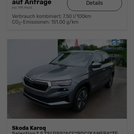
auf Anfrage
Details
incl. 19% MwSt.
Verbrauch kombiniert:
7,50 l/100km
CO
-Emissionen:
151,00 g/km
2
Skoda Karoq
Selection 1.5 TSI DSG*ACC*PDC*KAMERA*TEMPOMAT*LED*SMARTLINK*KLIMA*RADIO*17-ZOLL