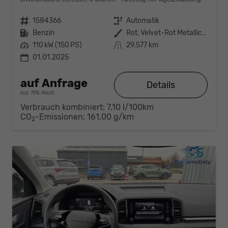
Fahrzeugnr.
1584366
Getriebe
Automatik
Kraftstoff
Benzin
Außenfarbe
Rot, Velvet-Rot Metallic (K1)
Leistung
110 kW (150 PS)
Kilometerstand
29.577 km
01.01.2025
auf Anfrage
Details
incl. 19% MwSt.
Verbrauch kombiniert:
7,10 l/100km
CO
-Emissionen:
161,00 g/km
2