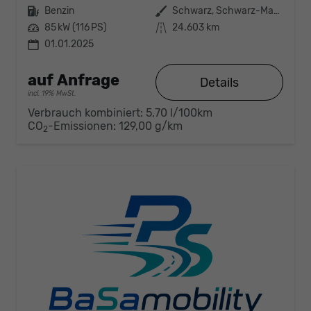
Kraftstoff
Benzin
Außenfarbe
Schwarz, Schwarz-Magic Perleffekt (1Z)
Leistung
85 kW (116 PS)
Kilometerstand
24.603 km
01.01.2025
auf Anfrage
Details
incl. 19% MwSt.
Verbrauch kombiniert:
5,70 l/100km
CO
-Emissionen:
129,00 g/km
2