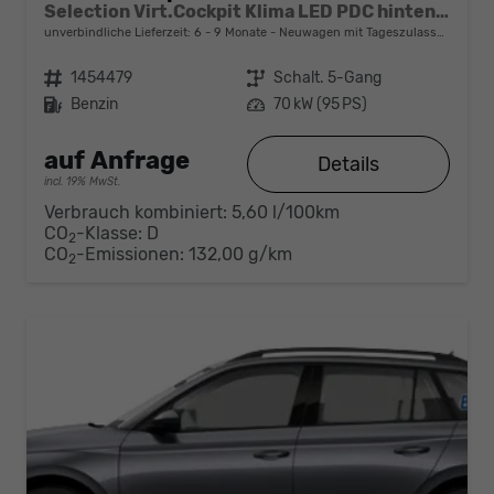
Selection Virt.Cockpit Klima LED PDC hinten Sitzheizung
unverbindliche Lieferzeit: 6 - 9 Monate
Neuwagen mit Tageszulassung
Fahrzeugnr.
1454479
Getriebe
Schalt. 5-Gang
Kraftstoff
Benzin
Leistung
70 kW (95 PS)
auf Anfrage
Details
incl. 19% MwSt.
Verbrauch kombiniert:
5,60 l/100km
CO
-Klasse:
D
2
CO
-Emissionen:
132,00 g/km
2