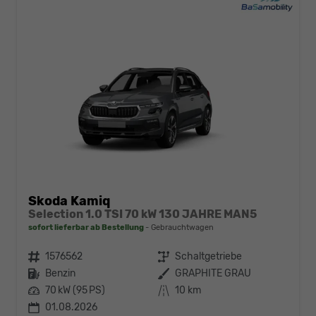
Skoda Kamiq
Selection 1.0 TSI 70 kW 130 JAHRE MAN5
sofort lieferbar ab Bestellung
Gebrauchtwagen
Fahrzeugnr.
1576562
Getriebe
Schaltgetriebe
Kraftstoff
Benzin
Außenfarbe
GRAPHITE GRAU
Leistung
70 kW (95 PS)
Kilometerstand
10 km
01.08.2026