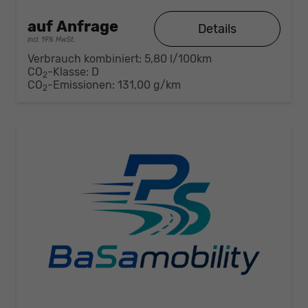
auf Anfrage
Details
incl. 19% MwSt.
Verbrauch kombiniert:
5,80 l/100km
CO
-Klasse:
D
2
CO
-Emissionen:
131,00 g/km
2