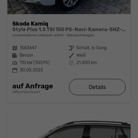
Skoda Kamiq
Style Plus 1.5 TSI 150 PS-Navi-Kamera-SHZ-ACC-17"Alu-Sofort
unverbindliche Lieferzeit: sofort
Gebrauchtwagen
Fahrzeugnr.
1583647
Getriebe
Schalt. 6-Gang
Kraftstoff
Benzin
Außenfarbe
Weiß
Leistung
110 kW (150 PS)
Kilometerstand
21.600 km
30.05.2023
auf Anfrage
Details
Differenzbesteuert