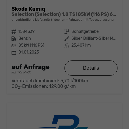
Skoda Kamiq
Selection (Selection) 1.0 TSI 85kW (116 PS) 6-Gang Schaltgetriebe
unverbindliche Lieferzeit:
6 Wochen
Fahrzeug mit Tageszulassung
Fahrzeugnr.
1584339
Getriebe
Schaltgetriebe
Kraftstoff
Benzin
Außenfarbe
Silber, Brilliant-Silber Metallic (8E)
Leistung
85 kW (116 PS)
Kilometerstand
25.407 km
01.01.2025
auf Anfrage
Details
incl. 19% MwSt.
Verbrauch kombiniert:
5,70 l/100km
CO
-Emissionen:
129,00 g/km
2