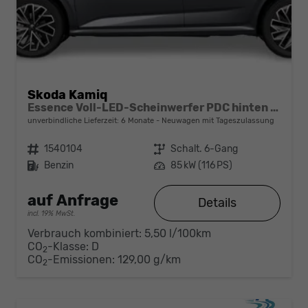
Skoda Kamiq
Essence Voll-LED-Scheinwerfer PDC hinten Klima
unverbindliche Lieferzeit:
6 Monate
Neuwagen mit Tageszulassung
Fahrzeugnr.
1540104
Getriebe
Schalt. 6-Gang
Kraftstoff
Benzin
Leistung
85 kW (116 PS)
auf Anfrage
Details
incl. 19% MwSt.
Verbrauch kombiniert:
5,50 l/100km
CO
-Klasse:
D
2
CO
-Emissionen:
129,00 g/km
2