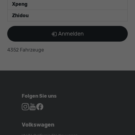
Xpeng
Zhidou
Anmelden
4352 Fahrzeuge
Folgen Sie uns
Autohaus
Autohaus
Autohaus
Schroen,
Schroen,
Schroen,
Folgen
Besuchen
Folgen
Volkswagen
Sie
Sie
Sie
uns
unser
uns