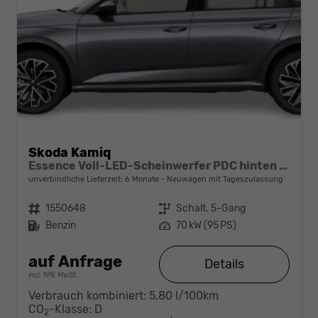
Skoda Kamiq
Essence Voll-LED-Scheinwerfer PDC hinten Klima
unverbindliche Lieferzeit:
6 Monate
Neuwagen mit Tageszulassung
Fahrzeugnr.
1550648
Getriebe
Schalt. 5-Gang
Kraftstoff
Benzin
Leistung
70 kW (95 PS)
auf Anfrage
Details
incl. 19% MwSt.
Verbrauch kombiniert:
5,80 l/100km
CO
-Klasse:
D
2