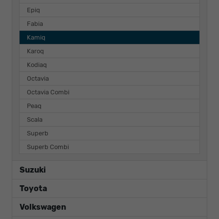
Epiq
Fabia
Kamiq
Karoq
Kodiaq
Octavia
Octavia Combi
Peaq
Scala
Superb
Superb Combi
Suzuki
Toyota
Volkswagen