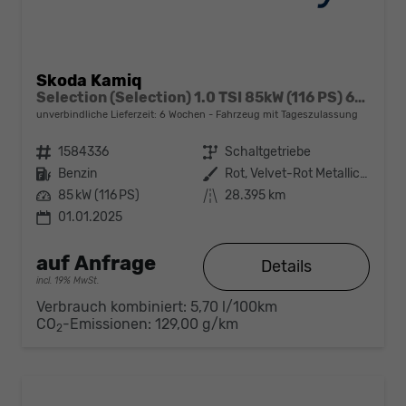
Skoda Kamiq
Selection (Selection) 1.0 TSI 85kW (116 PS) 6-Gang Schaltgetriebe
unverbindliche Lieferzeit:
6 Wochen
Fahrzeug mit Tageszulassung
Fahrzeugnr.
1584336
Getriebe
Schaltgetriebe
Kraftstoff
Benzin
Außenfarbe
Rot, Velvet-Rot Metallic (K1)
Leistung
85 kW (116 PS)
Kilometerstand
28.395 km
01.01.2025
auf Anfrage
Details
incl. 19% MwSt.
Verbrauch kombiniert:
5,70 l/100km
CO
-Emissionen:
129,00 g/km
2