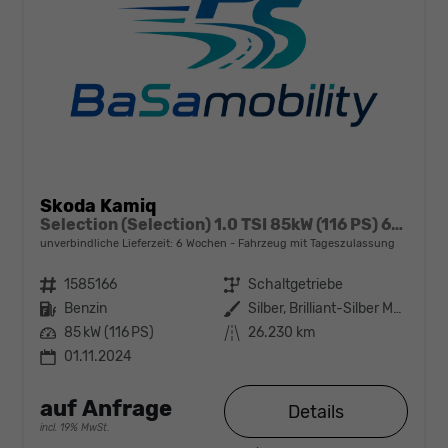
Skoda Kamiq
Selection (Selection) 1.0 TSI 85kW (116 PS) 6-Gang Schaltgetriebe
unverbindliche Lieferzeit:
6 Wochen
Fahrzeug mit Tageszulassung
Fahrzeugnr.
1585166
Getriebe
Schaltgetriebe
Kraftstoff
Benzin
Außenfarbe
Silber, Brilliant-Silber Metallic (8E)
Leistung
85 kW (116 PS)
Kilometerstand
26.230 km
01.11.2024
auf Anfrage
Details
incl. 19% MwSt.