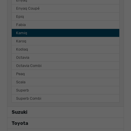
Enyaq
Enyaq Coupé
Epiq
Fabia
Kamiq
Karoq
Kodiaq
Octavia
Octavia Combi
Peaq
Scala
Superb
Superb Combi
Suzuki
Toyota