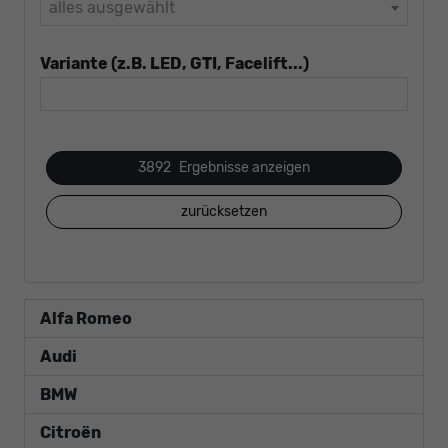
alles ausgewählt
Variante (z.B. LED, GTI, Facelift...)
3892
Ergebnisse anzeigen
zurücksetzen
Alfa Romeo
Audi
BMW
Citroën