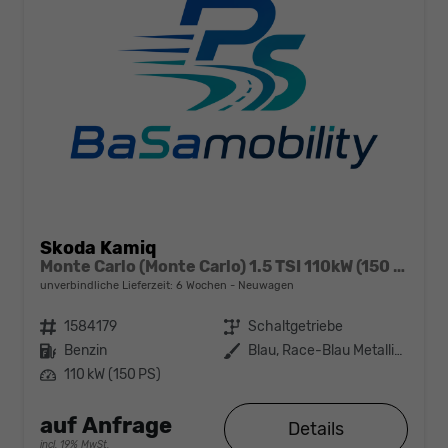
Skoda Kamiq
Monte Carlo (Monte Carlo) 1.5 TSI 110kW (150 PS) 6-Gang Schaltgetriebe
unverbindliche Lieferzeit:
6 Wochen
Neuwagen
Fahrzeugnr.
1584179
Getriebe
Schaltgetriebe
Kraftstoff
Benzin
Außenfarbe
Blau, Race-Blau Metallic (8X)
Leistung
110 kW (150 PS)
auf Anfrage
Details
incl. 19% MwSt.