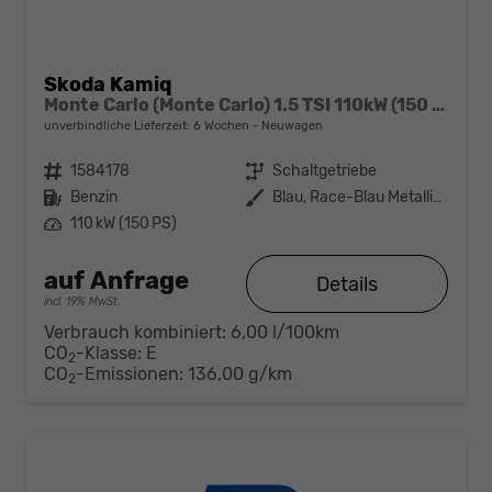
Skoda Kamiq
Monte Carlo (Monte Carlo) 1.5 TSI 110kW (150 PS) 6-Gang Schaltgetriebe
unverbindliche Lieferzeit:
6 Wochen
Neuwagen
Fahrzeugnr.
1584178
Getriebe
Schaltgetriebe
Kraftstoff
Benzin
Außenfarbe
Blau, Race-Blau Metallic (8X)
Leistung
110 kW (150 PS)
auf Anfrage
Details
incl. 19% MwSt.
Verbrauch kombiniert:
6,00 l/100km
CO
-Klasse:
E
2
CO
-Emissionen:
136,00 g/km
2