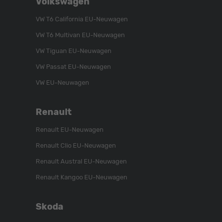
Volkswagen
Sie
Sie
Sie
uns
unser
uns
VW T6 California EU-Neuwagen
auf
YouTube-
auf
VW T6 Multivan EU-Neuwagen
Instagram
Kanal
Facebook
VW Tiguan EU-Neuwagen
VW Passat EU-Neuwagen
VW EU-Neuwagen
Renault
Renault EU-Neuwagen
Renault Clio EU-Neuwagen
Renault Austral EU-Neuwagen
Renault Kangoo EU-Neuwagen
Skoda