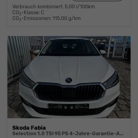
Verbrauch kombiniert:
5,00 l/100km
CO
-Klasse:
C
2
CO
-Emissionen:
115,00 g/km
2
Skoda Fabia
Selection 1.0 TSI 95 PS 4-Jahre-Garantie-AppleCarPlay-AndroidAuto-LED-PDC-Sitzheizung-DAB-Klima