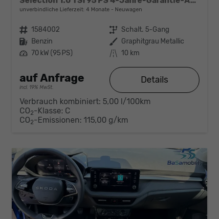
Selection 1.0 TSI 95 PS 4-Jahre-Garantie-AppleCarPlay-AndroidAuto-LED-PDC-Sitzheizung-DAB-Klima
unverbindliche Lieferzeit:
4 Monate
Neuwagen
Fahrzeugnr.
1584002
Getriebe
Schalt. 5-Gang
Kraftstoff
Benzin
Außenfarbe
Graphitgrau Metallic
Leistung
70 kW (95 PS)
Kilometerstand
10 km
auf Anfrage
Details
incl. 19% MwSt.
Verbrauch kombiniert:
5,00 l/100km
CO
-Klasse:
C
2
CO
-Emissionen:
115,00 g/km
2