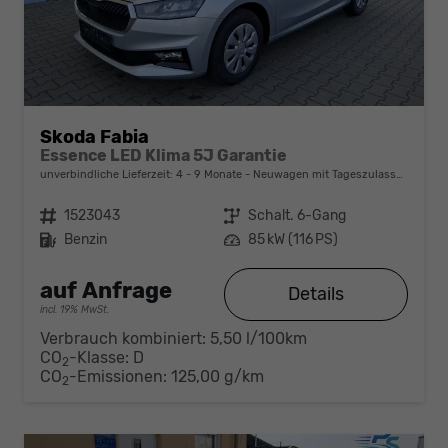
Skoda Fabia
Essence LED Klima 5J Garantie
unverbindliche Lieferzeit: 4 - 9 Monate
Neuwagen mit Tageszulassung
Fahrzeugnr.
1523043
Getriebe
Schalt. 6-Gang
Kraftstoff
Benzin
Leistung
85 kW (116 PS)
auf Anfrage
Details
incl. 19% MwSt.
Verbrauch kombiniert:
5,50 l/100km
CO
-Klasse:
D
2
CO
-Emissionen:
125,00 g/km
2