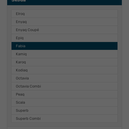
Elroq
Enyaq
Enyaq Coupé
Epiq
Fabia
Kamiq
Karoq
Kodiaq
Octavia
Octavia Combi
Peaq
Scala
Superb
Superb Combi