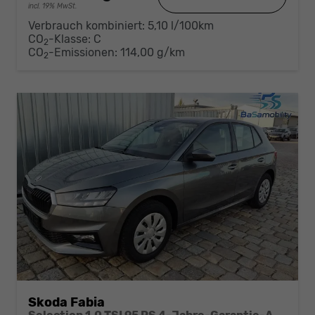
incl. 19% MwSt.
Verbrauch kombiniert:
5,10 l/100km
CO
-Klasse:
C
2
CO
-Emissionen:
114,00 g/km
2
Skoda Fabia