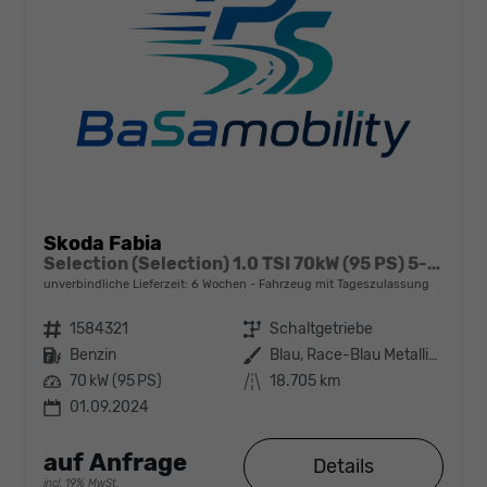
Skoda Fabia
Selection (Selection) 1.0 TSI 70kW (95 PS) 5-Gang Schaltgetriebe
unverbindliche Lieferzeit:
6 Wochen
Fahrzeug mit Tageszulassung
Fahrzeugnr.
1584321
Getriebe
Schaltgetriebe
Kraftstoff
Benzin
Außenfarbe
Blau, Race-Blau Metallic (8X)
Leistung
70 kW (95 PS)
Kilometerstand
18.705 km
01.09.2024
auf Anfrage
Details
incl. 19% MwSt.