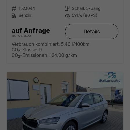
Fahrzeugnr.
1523044
Getriebe
Schalt. 5-Gang
Kraftstoff
Benzin
Leistung
59 kW (80 PS)
auf Anfrage
Details
incl. 19% MwSt.
Verbrauch kombiniert:
5,40 l/100km
CO
-Klasse:
D
2
CO
-Emissionen:
124,00 g/km
2