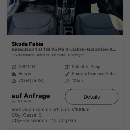
Skoda Fabia
Selection 1.0 TSI 95 PS 4-Jahre-Garantie-AppleCarPlay-AndroidAuto-LED-PDC-Sitzheizung-DAB-Klima
unverbindliche Lieferzeit:
4 Monate
Neuwagen
Fahrzeugnr.
1584004
Getriebe
Schalt. 5-Gang
Kraftstoff
Benzin
Außenfarbe
Smokey Diamond Metallic
Leistung
70 kW (95 PS)
Kilometerstand
10 km
auf Anfrage
Details
incl. 19% MwSt.
Verbrauch kombiniert:
5,00 l/100km
CO
-Klasse:
C
2
CO
-Emissionen:
115,00 g/km
2