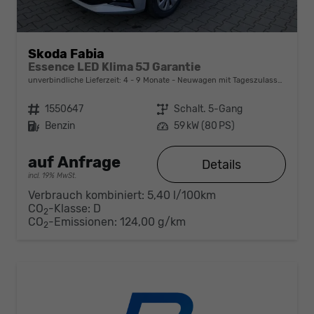
Skoda Fabia
Essence LED Klima 5J Garantie
unverbindliche Lieferzeit: 4 - 9 Monate
Neuwagen mit Tageszulassung
Fahrzeugnr.
1550647
Getriebe
Schalt. 5-Gang
Kraftstoff
Benzin
Leistung
59 kW (80 PS)
auf Anfrage
Details
incl. 19% MwSt.
Verbrauch kombiniert:
5,40 l/100km
CO
-Klasse:
D
2
CO
-Emissionen:
124,00 g/km
2