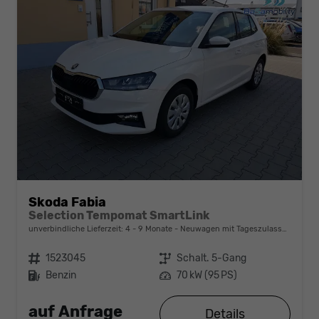
Skoda Fabia
Selection Tempomat SmartLink
unverbindliche Lieferzeit: 4 - 9 Monate
Neuwagen mit Tageszulassung
Fahrzeugnr.
1523045
Getriebe
Schalt. 5-Gang
Kraftstoff
Benzin
Leistung
70 kW (95 PS)
auf Anfrage
Details