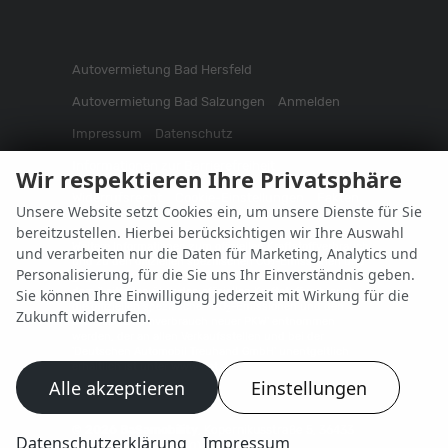
Autovermietung Bad Hersfeld
Autovermietung Bad Salzungen
Anmelden
Impressum
Datenschutz
Informationen zur Barrierefreiheit
Wir respektieren Ihre Privatsphäre
Widerrufsrecht
Cookie-Einstellungen
Fakten
Unsere Website setzt Cookies ein, um unsere Dienste für Sie
bereitzustellen. Hierbei berücksichtigen wir Ihre Auswahl
Weitere Informationen zum offiziellen Kraftstoffverbrauch
und verarbeiten nur die Daten für Marketing, Analytics und
und zu den offiziellen spezifischen CO
-Emissionen und
2
Personalisierung, für die Sie uns Ihr Einverständnis geben.
gegebenenfalls zum Stromverbrauch neuer PKW können
dem 'Leitfaden über den offiziellen Kraftstoffverbrauch,
Sie können Ihre Einwilligung jederzeit mit Wirkung für die
die offiziellen spezifischen CO
-Emissionen und den
2
Zukunft widerrufen.
offiziellen Stromverbrauch neuer PKW' entnommen
werden, der an allen Verkaufsstellen und bei der
'Deutschen Automobil Treuhand GmbH' unentgeltlich
erhältlich ist unter www.dat.de.
Alle akzeptieren
Einstellungen
© 2026
BaSamobility
,
Kopernikusstraße 5
,
36433
Datenschutzerklärung
Impressum
Bad Salzungen,
+49 (0)3695-5970453