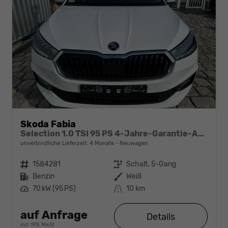
Skoda Fabia
Selection 1.0 TSI 95 PS 4-Jahre-Garantie-AppleCarPlay-AndroidAuto-LED-PDC-Sitzheizung-DAB-Klima
unverbindliche Lieferzeit:
4 Monate
Neuwagen
Fahrzeugnr.
1584281
Getriebe
Schalt. 5-Gang
Kraftstoff
Benzin
Außenfarbe
Weiß
Leistung
70 kW (95 PS)
Kilometerstand
10 km
auf Anfrage
Details
incl. 19% MwSt.