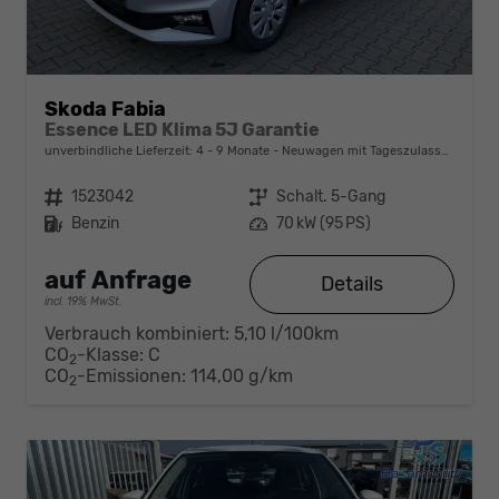
Skoda Fabia
Essence LED Klima 5J Garantie
unverbindliche Lieferzeit: 4 - 9 Monate
Neuwagen mit Tageszulassung
Fahrzeugnr.
1523042
Getriebe
Schalt. 5-Gang
Kraftstoff
Benzin
Leistung
70 kW (95 PS)
auf Anfrage
Details
incl. 19% MwSt.
Verbrauch kombiniert:
5,10 l/100km
CO
-Klasse:
C
2
CO
-Emissionen:
114,00 g/km
2