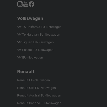
Autohaus
Autohaus
Autohaus
Schroen,
Schroen,
Schroen,
Folgen
Besuchen
Folgen
Volkswagen
Sie
Sie
Sie
uns
unser
uns
VW T6 California EU-Neuwagen
auf
YouTube-
auf
VW T6 Multivan EU-Neuwagen
Instagram
Kanal
Facebook
VW Tiguan EU-Neuwagen
VW Passat EU-Neuwagen
VW EU-Neuwagen
Renault
Renault EU-Neuwagen
Renault Clio EU-Neuwagen
Renault Austral EU-Neuwagen
Renault Kangoo EU-Neuwagen