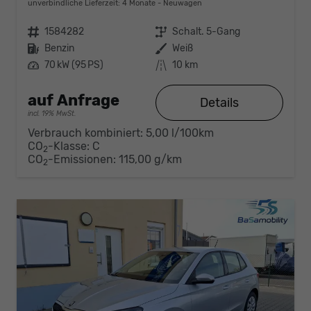
unverbindliche Lieferzeit:
4 Monate
Neuwagen
Fahrzeugnr.
1584282
Getriebe
Schalt. 5-Gang
Kraftstoff
Benzin
Außenfarbe
Weiß
Leistung
70 kW (95 PS)
Kilometerstand
10 km
auf Anfrage
Details
incl. 19% MwSt.
Verbrauch kombiniert:
5,00 l/100km
CO
-Klasse:
C
2
CO
-Emissionen:
115,00 g/km
2