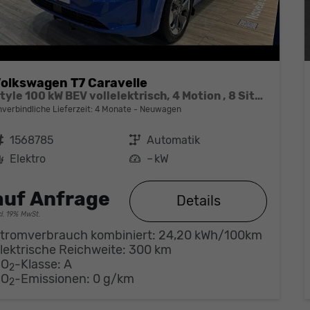
olkswagen T7 Caravelle
Style 100 kW BEV vollelektrisch, 4 Motion , 8 Sitze, Navigationssystem Discover Media, Klimaautomatik 3 Zonen, dunkel eingefärbte Scheiben, Fahrerassistenzpaket Plus,
nverbindliche Lieferzeit:
4 Monate
Neuwagen
ahrzeugnr.
1568785
Getriebe
Automatik
Kraftstoff
Elektro
Leistung
– kW
auf Anfrage
Details
cl. 19% MwSt.
tromverbrauch kombiniert:
24,20 kWh/100km
lektrische Reichweite:
300 km
CO
-Klasse:
A
2
CO
-Emissionen:
0 g/km
2