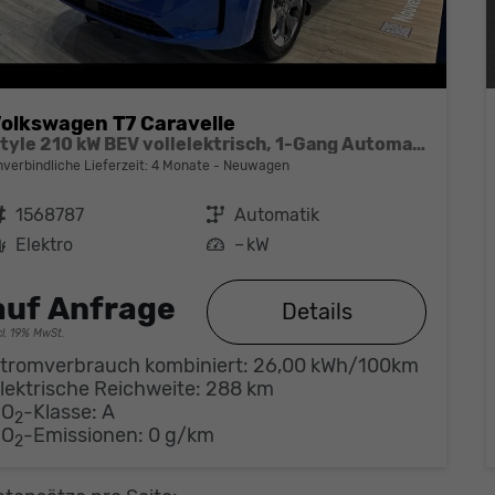
olkswagen T7 Caravelle
Style 210 kW BEV vollelektrisch, 1-Gang Automatik, 8 Sitze, Klimaautomatik 3 Zonen, Navigationssystem, Rückkamera, Fahrerassistenzpaket Plus,
nverbindliche Lieferzeit:
4 Monate
Neuwagen
ahrzeugnr.
1568787
Getriebe
Automatik
Kraftstoff
Elektro
Leistung
– kW
auf Anfrage
Details
cl. 19% MwSt.
tromverbrauch kombiniert:
26,00 kWh/100km
lektrische Reichweite:
288 km
CO
-Klasse:
A
2
CO
-Emissionen:
0 g/km
2