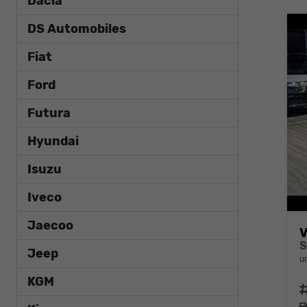
Dacia
DS Automobiles
Fiat
Ford
Futura
Hyundai
Isuzu
Iveco
Jaecoo
V
Jeep
u
KGM
F