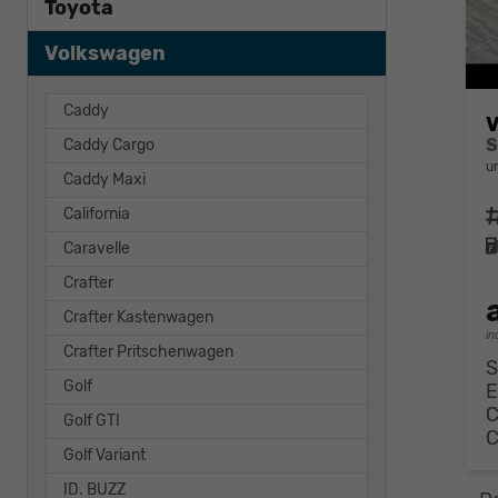
Toyota
Volkswagen
Caddy
V
Caddy Cargo
u
Caddy Maxi
California
F
Caravelle
Crafter
Crafter Kastenwagen
in
Crafter Pritschenwagen
S
Golf
E
Golf GTI
Golf Variant
ID. BUZZ