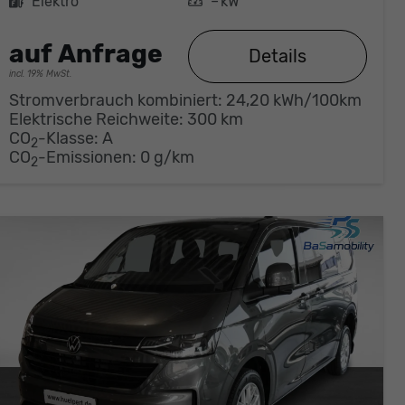
Kraftstoff
Elektro
Leistung
– kW
auf Anfrage
Details
incl. 19% MwSt.
Stromverbrauch kombiniert:
24,20 kWh/100km
Elektrische Reichweite:
300 km
CO
-Klasse:
A
2
CO
-Emissionen:
0 g/km
2