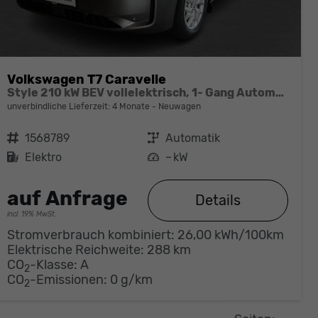
Volkswagen T7 Caravelle
Style 210 kW BEV vollelektrisch, 1- Gang Automatik, 4 Motion, 8 Sitze, Klimaautomatik 3 Zonen, Navigationssystem, Fahrerassistenzpaket Plus, 70 L Tank, Langer Radstand
unverbindliche Lieferzeit:
4 Monate
Neuwagen
Fahrzeugnr.
1568789
Getriebe
Automatik
Kraftstoff
Elektro
Leistung
– kW
auf Anfrage
Details
incl. 19% MwSt.
Stromverbrauch kombiniert:
26,00 kWh/100km
Elektrische Reichweite:
288 km
CO
-Klasse:
A
2
CO
-Emissionen:
0 g/km
2