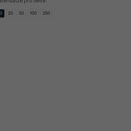
atensätze pro Seite:
10
20
50
100
250