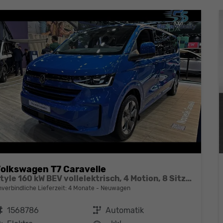
olkswagen T7 Caravelle
Style 160 kW BEV vollelektrisch, 4 Motion, 8 Sitze, Navigationssystem Discover Media, Klimaautomatik 3 Zonen, dunkel eingefärbte Scheiben, Fahrerassistenzpaket Plus,
nverbindliche Lieferzeit:
4 Monate
Neuwagen
ahrzeugnr.
1568786
Getriebe
Automatik