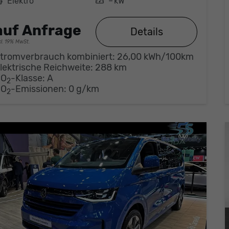
Kraftstoff
Elektro
Leistung
– kW
auf Anfrage
Details
cl. 19% MwSt.
tromverbrauch kombiniert:
26,00 kWh/100km
lektrische Reichweite:
288 km
CO
-Klasse:
A
2
CO
-Emissionen:
0 g/km
2