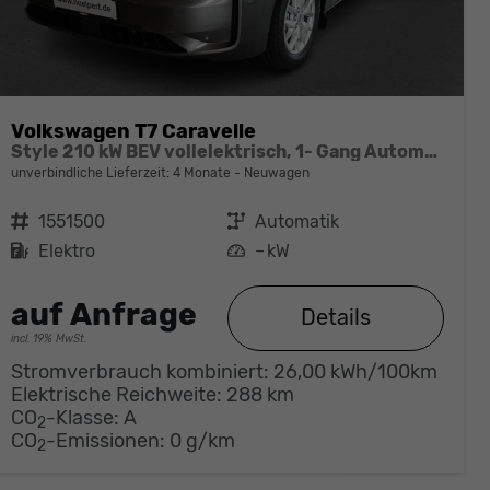
Volkswagen T7 Caravelle
Style 210 kW BEV vollelektrisch, 1- Gang Automatik, Heckantrieb,8 Sitze, Klimaautomatik 3 Zonen, Navigationssystem, Fahrerassistenzpaket Plus, Langer Radstand
unverbindliche Lieferzeit:
4 Monate
Neuwagen
Fahrzeugnr.
1551500
Getriebe
Automatik
Kraftstoff
Elektro
Leistung
– kW
auf Anfrage
Details
incl. 19% MwSt.
Stromverbrauch kombiniert:
26,00 kWh/100km
Elektrische Reichweite:
288 km
CO
-Klasse:
A
2
CO
-Emissionen:
0 g/km
2