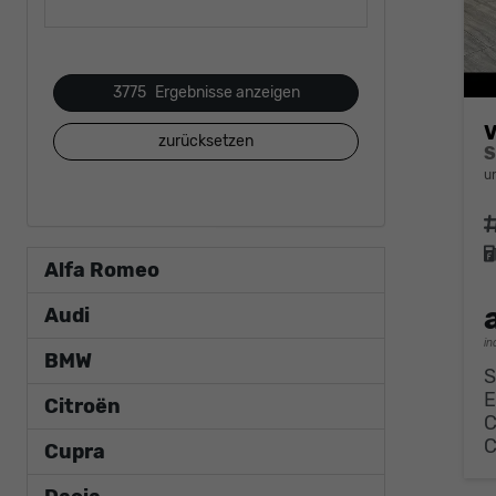
3775
Ergebnisse anzeigen
V
zurücksetzen
u
F
Alfa Romeo
Audi
in
BMW
S
E
Citroën
Cupra