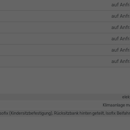
auf Anf
auf Anf
auf Anf
auf Anf
auf Anf
auf Anf
elek
Klimaanlage m
Isofix (Kindersitzbefestigung), Rücksitzbank hinten geteilt, Isofix Beifahr