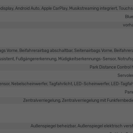
bdisplay, Android Auto, Apple CarPlay, Musikstreaming integriert, Touch
Blu
vorh
ags Vorne, Beifahrerairbag abschaltbar, Seitenairbags Vorne, Beifahrer
assistent, Fußgängererkennung, Müdigkeitserkennungs-Sensor, Notruf
Park Distance Control 
Servole
ensor, Nebelscheinwerfer, Tagfahrlicht, LED-Scheinwerfer, LED-Tagfah
Pan
Zentralverriegelung, Zentralverriegelung mit Funkfernbed
Außenspiegel beheizbar, Außenspiegel elektrisch verst