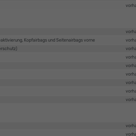
vorh
vorh
eaktivierung, Kopfairbags und Seitenairbags vorne
vorh
erschutz)
vorh
vorh
vorh
vorh
vorh
vorh
vorh
vorh
vorh