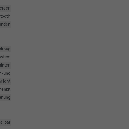
screen
etooth
anden
airbag
system
hinten
nkung
rlicht
nenkit
ienung
ellbar