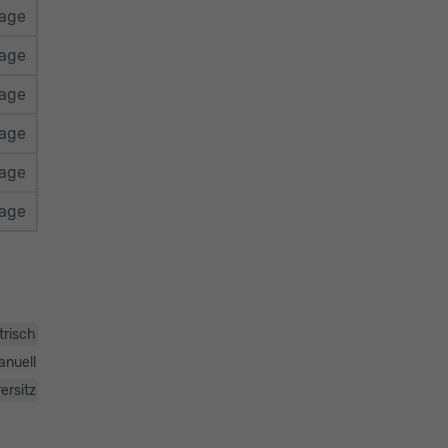
rage
rage
rage
rage
rage
rage
trisch
anuell
ersitz