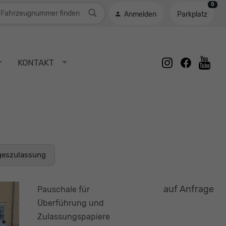
0
ahrzeugnummer
Anmelden
Parkplatz
instagram
facebook
KONTAKT
youtu
geszulassung
auf Anfrage
Pauschale für
Überführung und
Zulassungspapiere