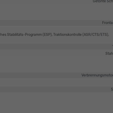
Getönte Sch
Fronta
sches Stabilitäts-Programm (ESP), Traktionskontrolle (ASR/CTS/ETS),
Stah
Verbrennungsmotor
5