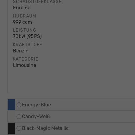
SCHADSTOFFKLASSE
Euro 6e
HUBRAUM
999 ccm
LEISTUNG
70 kW (95 PS)
KRAFTSTOFF
Benzin
KATEGORIE
Limousine
Energy-Blue
Candy-Weiß
Black-Magic Metallic