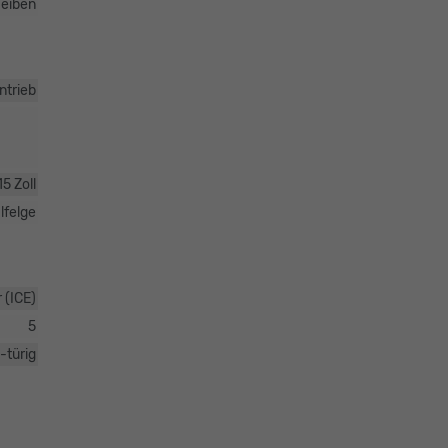
eiben
ntrieb
15 Zoll
lfelge
 (ICE)
5
-türig