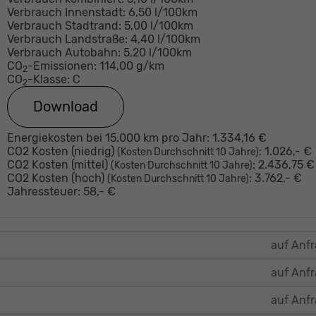
Verbrauch Innenstadt:
6,50 l/100km
Verbrauch Stadtrand:
5,00 l/100km
Verbrauch Landstraße:
4,40 l/100km
Verbrauch Autobahn:
5,20 l/100km
CO
-Emissionen:
114,00 g/km
2
CO
-Klasse:
C
2
Download
Energiekosten bei 15.000 km pro Jahr:
1.334,16 €
CO2 Kosten (niedrig)
:
1.026,- €
(Kosten Durchschnitt 10 Jahre)
CO2 Kosten (mittel)
:
2.436,75 €
(Kosten Durchschnitt 10 Jahre)
CO2 Kosten (hoch)
:
3.762,- €
(Kosten Durchschnitt 10 Jahre)
Jahressteuer:
58,- €
auf Anf
auf Anf
auf Anf