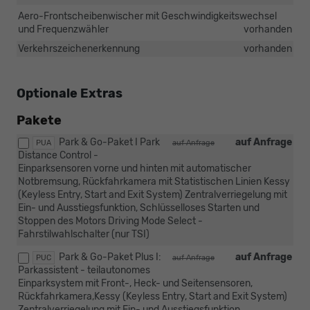
Aero-Frontscheibenwischer mit Geschwindigkeitswechsel
und Frequenzwähler
vorhanden
Verkehrszeichenerkennung
vorhanden
Optionale Extras
Pakete
Park & Go-Paket I Park
auf Anfrage
PUA
auf Anfrage
Distance Control -
Einparksensoren vorne und hinten mit automatischer
Notbremsung, Rückfahrkamera mit Statistischen Linien Kessy
(Keyless Entry, Start and Exit System) Zentralverriegelung mit
Ein- und Ausstiegsfunktion, Schlüsselloses Starten und
Stoppen des Motors Driving Mode Select -
Fahrstilwahlschalter (nur TSI)
Park & Go-Paket Plus I:
auf Anfrage
PUC
auf Anfrage
Parkassistent - teilautonomes
Einparksystem mit Front-, Heck- und Seitensensoren,
Rückfahrkamera,Kessy (Keyless Entry, Start and Exit System)
Zentralverriegelung mit Ein- und Ausstiegsfunktion,