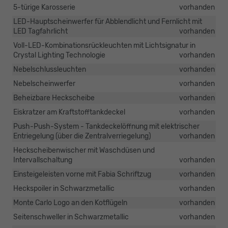
5-türige Karosserie
vorhanden
LED-Hauptscheinwerfer für Abblendlicht und Fernlicht mit
LED Tagfahrlicht
vorhanden
Voll-LED-Kombinationsrückleuchten mit Lichtsignatur in
Crystal Lighting Technologie
vorhanden
Nebelschlussleuchten
vorhanden
Nebelscheinwerfer
vorhanden
Beheizbare Heckscheibe
vorhanden
Eiskratzer am Kraftstofftankdeckel
vorhanden
Push-Push-System - Tankdeckelöffnung mit elektrischer
Entriegelung (über die Zentralverriegelung)
vorhanden
Heckscheibenwischer mit Waschdüsen und
Intervallschaltung
vorhanden
Einsteigeleisten vorne mit Fabia Schriftzug
vorhanden
Heckspoiler in Schwarzmetallic
vorhanden
Monte Carlo Logo an den Kotflügeln
vorhanden
Seitenschweller in Schwarzmetallic
vorhanden