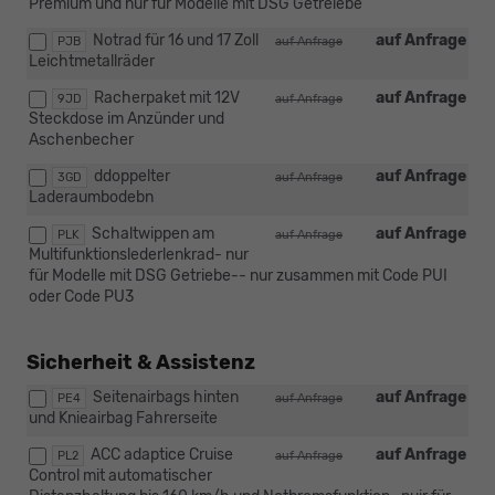
Premium und nur für Modelle mit DSG Getreiebe
Notrad für 16 und 17 Zoll
auf Anfrage
PJB
auf Anfrage
Leichtmetallräder
Racherpaket mit 12V
auf Anfrage
9JD
auf Anfrage
Steckdose im Anzünder und
Aschenbecher
ddoppelter
auf Anfrage
3GD
auf Anfrage
Laderaumbodebn
Schaltwippen am
auf Anfrage
PLK
auf Anfrage
Multifunktionslederlenkrad- nur
für Modelle mit DSG Getriebe-- nur zusammen mit Code PUI
oder Code PU3
Sicherheit & Assistenz
Seitenairbags hinten
auf Anfrage
PE4
auf Anfrage
und Knieairbag Fahrerseite
ACC adaptice Cruise
auf Anfrage
PL2
auf Anfrage
Control mit automatischer