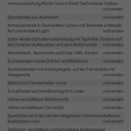
Innenausstattung Monte Carlo in Stoff/Technofaser Carbon
vorhanden
Sportpedale aus Aluminium
vorhanden
Armaturenbrett in Technofibre Carbon mit Zierleiste in Metallic
Rot und Ambient Light
vorhanden
Isofix-Kindersitzhaltervorbereitung mit TopTether System auf
den hinteren Außensitzen und dem Beifahrersitz
vorhanden
Warndreieck , Warnweste und Erste-Hilfe-Kasten
vorhanden
2 Leselampen vorne (Fahrer und Beifahrer)
vorhanden
Sonnenblenden mit Innenspiegeln; auf der Fahrerseite mit
Ablageleiste
vorhanden
Elektrische Fensterheber vorne
vorhanden
Schalthebel und Handbremsgriff in Leder
vorhanden
Höhenverstellbarer Beifahrersitz
vorhanden
Höhenverstellbarer Fahrersitz
vorhanden
Sportsitze mit in die Lehnen integrierten, höhenverstellbaren
Kopfstützen vorn
vorhanden
Elektrisch verstellbare und beheizbare Außenspiegel