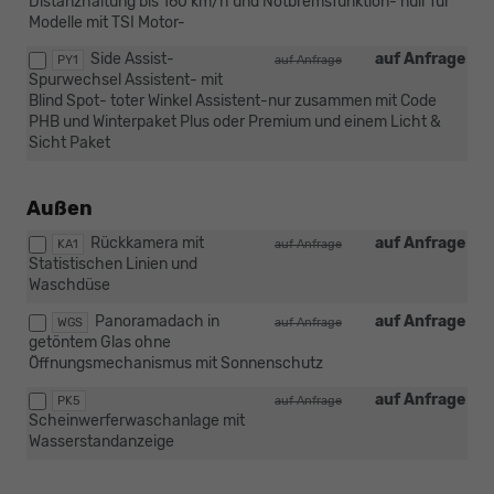
Distanzhaltung bis 160 km/h und Notbremsfunktion- nuir für
Modelle mit TSI Motor-
Side Assist-
auf Anfrage
PY1
auf Anfrage
Spurwechsel Assistent- mit
Blind Spot- toter Winkel Assistent-nur zusammen mit Code
PHB und Winterpaket Plus oder Premium und einem Licht &
Sicht Paket
Außen
Rückkamera mit
auf Anfrage
KA1
auf Anfrage
Statistischen Linien und
Waschdüse
Panoramadach in
auf Anfrage
WGS
auf Anfrage
getöntem Glas ohne
Öffnungsmechanismus mit Sonnenschutz
auf Anfrage
PK5
auf Anfrage
Scheinwerferwaschanlage mit
Wasserstandanzeige