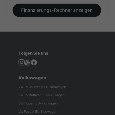
Finanzierungs-Rechner anzeigen
Folgen Sie uns
Autohaus
Autohaus
Autohaus
Schroen,
Schroen,
Schroen,
Folgen
Besuchen
Folgen
Volkswagen
Sie
Sie
Sie
uns
unser
uns
VW T6 California EU-Neuwagen
auf
YouTube-
auf
VW T6 Multivan EU-Neuwagen
Instagram
Kanal
Facebook
VW Tiguan EU-Neuwagen
VW Passat EU-Neuwagen