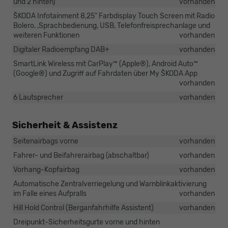
und 2 hinten)
vorhanden
ŠKODA Infotainment 8,25" Farbdisplay Touch Screen mit Radio
Bolero, ,Sprachbedienung, USB, Telefonfreisprechanlage und
weiteren Funktionen
vorhanden
Digitaler Radioempfang DAB+
vorhanden
SmartLink Wireless mit CarPlay™ (Apple®), Android Auto™
(Google®) und Zugriff auf Fahrdaten über My ŠKODA App
vorhanden
6 Lautsprecher
vorhanden
Sicherheit & Assistenz
Seitenairbags vorne
vorhanden
Fahrer- und Beifahrerairbag (abschaltbar)
vorhanden
Vorhang-Kopfairbag
vorhanden
Automatische Zentralverriegelung und Warnblinkaktivierung
im Falle eines Aufpralls
vorhanden
Hill Hold Control (Berganfahrhilfe Assistent)
vorhanden
Dreipunkt-Sicherheitsgurte vorne und hinten