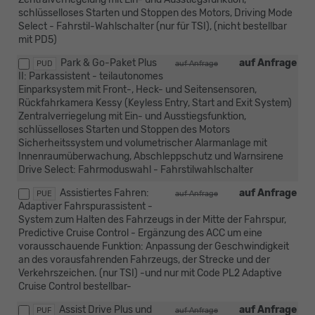
schlüsselloses Starten und Stoppen des Motors, Driving Mode
Select - Fahrstil-Wahlschalter (nur für TSI), (nicht bestellbar
mit PD5)
Park & Go-Paket Plus
auf Anfrage
PUD
auf Anfrage
II: Parkassistent - teilautonomes
Einparksystem mit Front-, Heck- und Seitensensoren,
Rückfahrkamera Kessy (Keyless Entry, Start and Exit System)
Zentralverriegelung mit Ein- und Ausstiegsfunktion,
schlüsselloses Starten und Stoppen des Motors
Sicherheitssystem und volumetrischer Alarmanlage mit
Innenraumüberwachung, Abschleppschutz und Warnsirene
Drive Select: Fahrmoduswahl - Fahrstilwahlschalter
Assistiertes Fahren:
auf Anfrage
PUE
auf Anfrage
Adaptiver Fahrspurassistent -
System zum Halten des Fahrzeugs in der Mitte der Fahrspur,
Predictive Cruise Control - Ergänzung des ACC um eine
vorausschauende Funktion: Anpassung der Geschwindigkeit
an des vorausfahrenden Fahrzeugs, der Strecke und der
Verkehrszeichen. (nur TSI) -und nur mit Code PL2 Adaptive
Cruise Control bestellbar-
Assist Drive Plus und
auf Anfrage
PUF
auf Anfrage