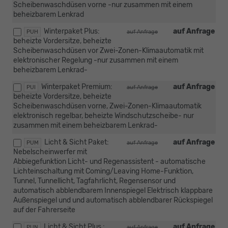
Scheibenwaschdüsen vorne -nur zusammen mit einem
beheizbarem Lenkrad
Winterpaket Plus:
auf Anfrage
PUH
auf Anfrage
beheizte Vordersitze, beheizte
Scheibenwaschdüsen vor Zwei-Zonen-Klimaautomatik mit
elektronischer Regelung -nur zusammen mit einem
beheizbarem Lenkrad-
Winterpaket Premium:
auf Anfrage
PUI
auf Anfrage
beheizte Vordersitze, beheizte
Scheibenwaschdüsen vorne, Zwei-Zonen-Klimaautomatik
elektronisch regelbar, beheizte Windschutzscheibe- nur
zusammen mit einem beheizbarem Lenkrad-
Licht & Sicht Paket:
auf Anfrage
PUM
auf Anfrage
Nebelscheinwerfer mit
Abbiegefunktion Licht- und Regenassistent - automatische
Lichteinschaltung mit Coming/Leaving Home-Funktion,
Tunnel, Tunnellicht, Tagfahrlicht, Regensensor und
automatisch abblendbarem Innenspiegel Elektrisch klappbare
Außenspiegel und und automatisch abblendbarer Rückspiegel
auf der Fahrerseite
Licht & Sicht Plus :
auf Anfrage
PUN
auf Anfrage