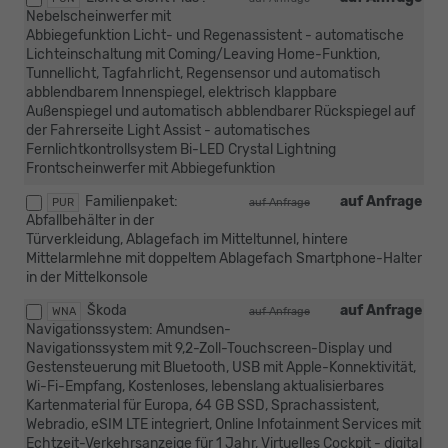
Nebelscheinwerfer mit
Abbiegefunktion Licht- und Regenassistent - automatische
Lichteinschaltung mit Coming/Leaving Home-Funktion,
Tunnellicht, Tagfahrlicht, Regensensor und automatisch
abblendbarem Innenspiegel, elektrisch klappbare
Außenspiegel und automatisch abblendbarer Rückspiegel auf
der Fahrerseite Light Assist - automatisches
Fernlichtkontrollsystem Bi-LED Crystal Lightning
Frontscheinwerfer mit Abbiegefunktion
Familienpaket:
auf Anfrage
PUR
auf Anfrage
Abfallbehälter in der
Türverkleidung, Ablagefach im Mitteltunnel, hintere
Mittelarmlehne mit doppeltem Ablagefach Smartphone-Halter
in der Mittelkonsole
Škoda
auf Anfrage
WNA
auf Anfrage
Navigationssystem: Amundsen-
Navigationssystem mit 9,2-Zoll-Touchscreen-Display und
Gestensteuerung mit Bluetooth, USB mit Apple-Konnektivität,
Wi-Fi-Empfang, Kostenloses, lebenslang aktualisierbares
Kartenmaterial für Europa, 64 GB SSD, Sprachassistent,
Webradio, eSIM LTE integriert, Online Infotainment Services mit
Echtzeit-Verkehrsanzeige für 1 Jahr, Virtuelles Cockpit - digital