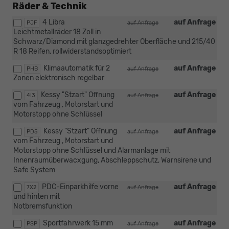
Räder & Technik
4 Libra
auf Anfrage
PJF
auf Anfrage
Leichtmetallräder 18 Zoll in
Schwarz/Diamond mit glanzgedrehter Oberfläche und 215/40
R 18 Reifen, rollwiderstandsoptimiert
Klimaautomatik für 2
auf Anfrage
PHB
auf Anfrage
Zonen elektronisch regelbar
Kessy "Stzart" Offnung
auf Anfrage
4I3
auf Anfrage
vom Fahrzeug , Motorstart und
Motorstopp ohne Schlüssel
Kessy "Stzart" Offnung
auf Anfrage
PD5
auf Anfrage
vom Fahrzeug , Motorstart und
Motorstopp ohne Schlüssel und Alarmanlage mit
Innenraumüberwacxgung, Abschleppschutz, Warnsirene und
Safe System
PDC-Einparkhilfe vorne
auf Anfrage
7X2
auf Anfrage
und hinten mit
Notbremsfunktion
Sportfahrwerk 15 mm
auf Anfrage
PSP
auf Anfrage