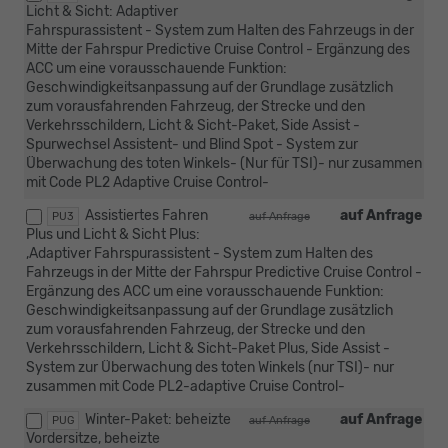
Licht & Sicht: Adaptiver
Fahrspurassistent - System zum Halten des Fahrzeugs in der
Mitte der Fahrspur Predictive Cruise Control - Ergänzung des
ACC um eine vorausschauende Funktion:
Geschwindigkeitsanpassung auf der Grundlage zusätzlich
zum vorausfahrenden Fahrzeug, der Strecke und den
Verkehrsschildern, Licht & Sicht-Paket, Side Assist -
Spurwechsel Assistent- und Blind Spot - System zur
Überwachung des toten Winkels- (Nur für TSI)- nur zusammen
mit Code PL2 Adaptive Cruise Control-
Assistiertes Fahren
auf Anfrage
PU3
auf Anfrage
Plus und Licht & Sicht Plus:
,Adaptiver Fahrspurassistent - System zum Halten des
Fahrzeugs in der Mitte der Fahrspur Predictive Cruise Control -
Ergänzung des ACC um eine vorausschauende Funktion:
Geschwindigkeitsanpassung auf der Grundlage zusätzlich
zum vorausfahrenden Fahrzeug, der Strecke und den
Verkehrsschildern, Licht & Sicht-Paket Plus, Side Assist -
System zur Überwachung des toten Winkels (nur TSI)- nur
zusammen mit Code PL2-adaptive Cruise Control-
Winter-Paket: beheizte
auf Anfrage
PUG
auf Anfrage
Vordersitze, beheizte