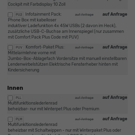
Cockpit mit Farbdisplay 10 Zoll
Infotainment Pack:
auf Anfrage
PU2
auf Anfrage
Phone Box mit kabelloser
induktiver Ladefunktion 4x 45W USBs (2 davon im Heck),
zusätzliche USB-C-Buchse am Innenspiegel (nur zusammen
mit Comfort Pack Plus Code mit PUV)
Komfort-Paket Plus:
auf Anfrage
PUV
auf Anfrage
Mittelarmlehne vorne mit
Jumbo-Box-Ablagefach Vordersitze mit manuell einstellbaren
Lendenwirbelstützen Elektrische Fensterheber hinten mit
Kindersicherung
Innen
auf Anfrage
PLL
auf Anfrage
Multifunkltionslederlenrad
beheizbar- nur mit Winterpet Plus oder Premium
auf Anfrage
PLM
auf Anfrage
Multifunkltionslederlenrad
beheizbar mit Schaltwippen - nur mit Winterpaket Plus oder