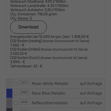
Verbrauch Stadtrand:
4,90 l/100km
Verbrauch Landstraße:
4,30 l/100km
Verbrauch Autobahn:
5,10 l/100km
CO
-Emissionen:
118,00 g/km
2
CO
-Klasse:
D
2
Download
Energiekosten bei 15.000 km pro Jahr:
1.308,00 €
CO2 Kosten (niedrig)
:
(Kosten Durchschnitt 10 Jahre)
1.062,- €
CO2 Kosten (mittel)
:
(Kosten Durchschnitt 10 Jahre)
2.522,25 €
CO2 Kosten (hoch)
:
(Kosten Durchschnitt 10 Jahre)
3.894,- €
Jahressteuer:
67,- €
2Y2Y
Moon White Metallic
auf Anfrage
8X8X
Race Blue Metallic
auf Anfrage
8E8E
Reflexsilbermetallic
auf Anfrage