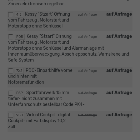
Zonen elektronisch regelbar
Kessy "Stzart" Offnung
auf Anfrage
4I3
auf Anfrage
vom Fahrzeug , Motorstart und
Motorstopp ohne Schlüssel
Kessy "Stzart" Offnung
auf Anfrage
PD5
auf Anfrage
vom Fahrzeug , Motorstart und
Motorstopp ohne Schlüssel und Alarmanlage mit
Innenraumüberwacxgung, Abschleppschutz, Warnsirene und
Safe System
PDC-Einparkhilfe vorne
auf Anfrage
7X2
auf Anfrage
und hinten mit
Notbremsfunktion
Sportfahrwerk 15 mm
auf Anfrage
PSP
auf Anfrage
tiefer- nicht zusammen mit
Unterfahrschutz bestellbar Code PK4-
Virtual Cockpit- digital
auf Anfrage
9S0
auf Anfrage
Cockpit- mit Farbdisplay 10,2
Zoll