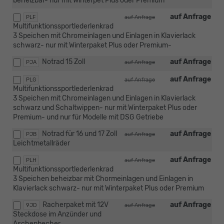
beheizbar- nur mit Winterpet Plus oder Premium
auf Anfrage
PLF
auf Anfrage
Multifunktionssportlederlenkrad
3 Speichen mit Chromeinlagen und Einlagen in Klavierlack
schwarz- nur mit Winterpaket Plus oder Premium-
Notrad 15 Zoll
auf Anfrage
PJA
auf Anfrage
auf Anfrage
PLG
auf Anfrage
Multifunktionssportlederlenkrad
3 Speichen mit Chromeinlagen und Einlagen in Klavierlack
schwarz und Schaltwippen- nur mit Winterpaket Plus oder
Premium- und nur für Modelle mit DSG Getriebe
Notrad für 16 und 17 Zoll
auf Anfrage
PJB
auf Anfrage
Leichtmetallräder
auf Anfrage
PLH
auf Anfrage
Multifunktionssportlederlenkrad
3 Speichen beheizbar mit Chormeinlagen und Einlagen in
Klavierlack schwarz- nur mit Winterpaket Plus oder Premium
Racherpaket mit 12V
auf Anfrage
9JD
auf Anfrage
Steckdose im Anzünder und
Aschenbecher