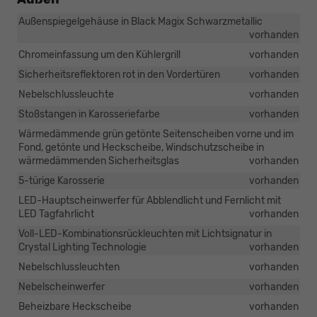
Außenspiegelgehäuse in Black Magix Schwarzmetallic
vorhanden
Chromeinfassung um den Kühlergrill
vorhanden
Sicherheitsreflektoren rot in den Vordertüren
vorhanden
Nebelschlussleuchte
vorhanden
Stoßstangen in Karosseriefarbe
vorhanden
Wärmedämmende grün getönte Seitenscheiben vorne und im
Fond, getönte und Heckscheibe, Windschutzscheibe in
wärmedämmenden Sicherheitsglas
vorhanden
5-türige Karosserie
vorhanden
LED-Hauptscheinwerfer für Abblendlicht und Fernlicht mit
LED Tagfahrlicht
vorhanden
Voll-LED-Kombinationsrückleuchten mit Lichtsignatur in
Crystal Lighting Technologie
vorhanden
Nebelschlussleuchten
vorhanden
Nebelscheinwerfer
vorhanden
Beheizbare Heckscheibe
vorhanden