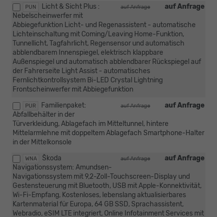
Licht & Sicht Plus :
auf Anfrage
PUN
auf Anfrage
Nebelscheinwerfer mit
Abbiegefunktion Licht- und Regenassistent - automatische
Lichteinschaltung mit Coming/Leaving Home-Funktion,
Tunnellicht, Tagfahrlicht, Regensensor und automatisch
abblendbarem Innenspiegel, elektrisch klappbare
Außenspiegel und automatisch abblendbarer Rückspiegel auf
der Fahrerseite Light Assist - automatisches
Fernlichtkontrollsystem Bi-LED Crystal Lightning
Frontscheinwerfer mit Abbiegefunktion
Familienpaket:
auf Anfrage
PUR
auf Anfrage
Abfallbehälter in der
Türverkleidung, Ablagefach im Mitteltunnel, hintere
Mittelarmlehne mit doppeltem Ablagefach Smartphone-Halter
in der Mittelkonsole
Škoda
auf Anfrage
WNA
auf Anfrage
Navigationssystem: Amundsen-
Navigationssystem mit 9,2-Zoll-Touchscreen-Display und
Gestensteuerung mit Bluetooth, USB mit Apple-Konnektivität,
Wi-Fi-Empfang, Kostenloses, lebenslang aktualisierbares
Kartenmaterial für Europa, 64 GB SSD, Sprachassistent,
Webradio, eSIM LTE integriert, Online Infotainment Services mit