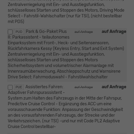
Zentralverriegelung mit Ein- und Ausstiegsfunktion,
schlüsselloses Starten und Stoppen des Motors, Driving Mode
Select - Fahrstil-Wahlschalter (nur für TSI), (nicht bestellbar
mit PD5)
Park & Go-Paket Plus
auf Anfrage
PUD
auf Anfrage
II: Parkassistent - teilautonomes
Einparksystem mit Front-, Heck- und Seitensensoren,
Rückfahrkamera Kessy (Keyless Entry, Start and Exit System)
Zentralverriegelung mit Ein- und Ausstiegsfunktion,
schlüsselloses Starten und Stoppen des Motors
Sicherheitssystem und volumetrischer Alarmanlage mit
Innenraumüberwachung, Abschleppschutz und Warnsirene
Drive Select: Fahrmoduswahl - Fahrstilwahlschalter
Assistiertes Fahren:
auf Anfrage
PUE
auf Anfrage
Adaptiver Fahrspurassistent -
System zum Halten des Fahrzeugs in der Mitte der Fahrspur,
Predictive Cruise Control - Ergänzung des ACC um eine
vorausschauende Funktion: Anpassung der Geschwindigkeit
an des vorausfahrenden Fahrzeugs, der Strecke und der
Verkehrszeichen. (nur TSI) -und nur mit Code PL2 Adaptive
Cruise Control bestellbar-