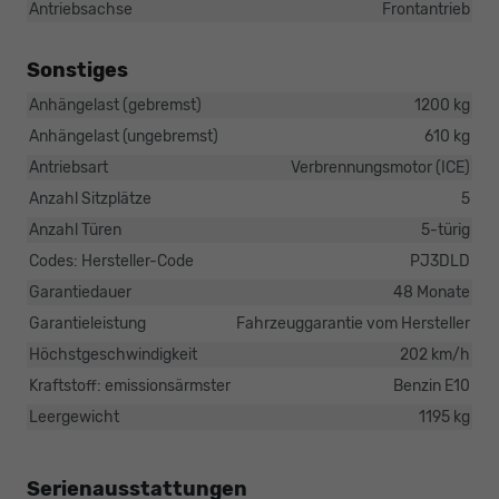
Antriebsachse
Frontantrieb
Sonstiges
Anhängelast (gebremst)
1200 kg
Anhängelast (ungebremst)
610 kg
Antriebsart
Verbrennungsmotor (ICE)
Anzahl Sitzplätze
5
Anzahl Türen
5-türig
Codes: Hersteller-Code
PJ3DLD
Garantiedauer
48 Monate
Garantieleistung
Fahrzeuggarantie vom Hersteller
Höchstgeschwindigkeit
202 km/h
Kraftstoff: emissionsärmster
Benzin E10
Leergewicht
1195 kg
Serienausstattungen