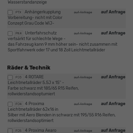
Wasserstandanzeige
Anhängerkupplung
auf Anfrage
PTX
auf Anfrage
Vorbereitung- nicht mit Color
Conzept Grau Code WIJ-
Unterfahrschutz
auf Anfrage
PK4
auf Anfrage
vertsärkt für schlechte Wege -
das Fahrzeug kann 9 mm höher sein- nicht zusammen mit
Sportfahrwerk oder 17 und 18 Zoll Leichtmetallräder
Räder & Technik
4 ROTARE
auf Anfrage
PJ3
auf Anfrage
Leichtmetallräder 5.5J x 15'' -
Farbe schwarz mit 185/65 R15 Reifen,
rollwiderstandsoptumiert
4 Proxima
auf Anfrage
PJ4
auf Anfrage
Leichtmetallräder 6Jx16 in
Silber mit Aero Blenden in schwarz mit 195/55 R16 Reifen,
rollwiderstandsoptimiert
4 Proxima Aearo
auf Anfrage
PJ5
auf Anfrage