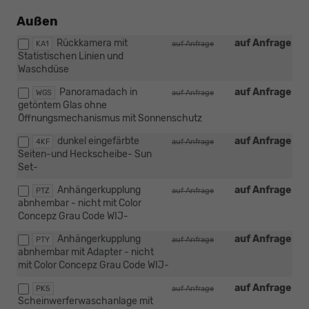
Außen
Rückkamera mit
auf Anfrage
KA1
auf Anfrage
Statistischen Linien und
Waschdüse
Panoramadach in
auf Anfrage
WGS
auf Anfrage
getöntem Glas ohne
Öffnungsmechanismus mit Sonnenschutz
dunkel eingefärbte
auf Anfrage
4KF
auf Anfrage
Seiten-und Heckscheibe- Sun
Set-
Anhängerkupplung
auf Anfrage
PTZ
auf Anfrage
abnhembar - nicht mit Color
Concepz Grau Code WIJ-
Anhängerkupplung
auf Anfrage
PTY
auf Anfrage
abnhembar mit Adapter - nicht
mit Color Concepz Grau Code WIJ-
auf Anfrage
PK5
auf Anfrage
Scheinwerferwaschanlage mit