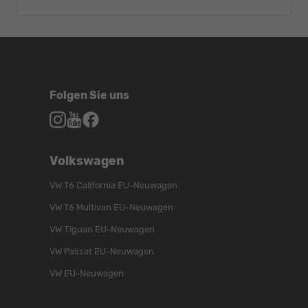
Folgen Sie uns
Autohaus
Autohaus
Autohaus
Schroen,
Schroen,
Schroen,
Folgen
Besuchen
Folgen
Volkswagen
Sie
Sie
Sie
uns
unser
uns
VW T6 California EU-Neuwagen
auf
YouTube-
auf
VW T6 Multivan EU-Neuwagen
Instagram
Kanal
Facebook
VW Tiguan EU-Neuwagen
VW Passat EU-Neuwagen
VW EU-Neuwagen