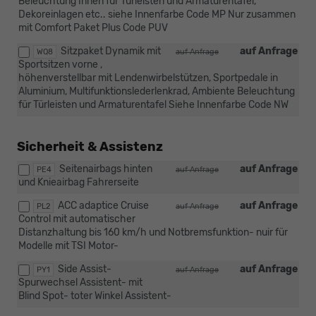
Beleuchtung Innen für Türleisten und Armaturentafel,
Dekoreinlagen etc.. siehe Innenfarbe Code MP Nur zusammen
mit Comfort Paket Plus Code PUV
Sitzpaket Dynamik mit
auf Anfrage
WQ8
auf Anfrage
Sportsitzen vorne ,
höhenverstellbar mit Lendenwirbelstützen, Sportpedale in
Aluminium, Multifunktionslederlenkrad, Ambiente Beleuchtung
für Türleisten und Armaturentafel Siehe Innenfarbe Code NW
Sicherheit & Assistenz
Seitenairbags hinten
auf Anfrage
PE4
auf Anfrage
und Knieairbag Fahrerseite
ACC adaptice Cruise
auf Anfrage
PL2
auf Anfrage
Control mit automatischer
Distanzhaltung bis 160 km/h und Notbremsfunktion- nuir für
Modelle mit TSI Motor-
Side Assist-
auf Anfrage
PY1
auf Anfrage
Spurwechsel Assistent- mit
Blind Spot- toter Winkel Assistent-