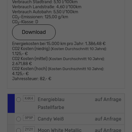
Verbrauch Stadtrand:
5,10 l/100km
Verbrauch Landstraße:
4,60 l/100km
Verbrauch Autobahn:
5,50 l/100km
CO
-Emissionen:
125,00 g/km
2
CO
-Klasse:
D
2
Download
Energiekosten bei 15.000 km pro Jahr:
1.386,48 €
CO2 Kosten (niedrig)
:
(Kosten Durchschnitt 10 Jahre)
1.125,- €
CO2 Kosten (mittel)
:
(Kosten Durchschnitt 10 Jahre)
2.671,88 €
CO2 Kosten (hoch)
:
(Kosten Durchschnitt 10 Jahre)
4.125,- €
Jahressteuer:
82,- €
K4K4
Energieblau
auf Anfrage
Pastellfarbe
9P9P
Candy Weiß
auf Anfrage
2Y2Y
Moon White Metallic
auf Anfrage