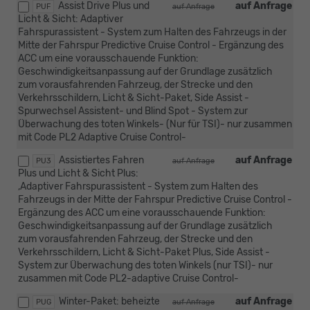
Assist Drive Plus und
auf Anfrage
PUF
auf Anfrage
Licht & Sicht: Adaptiver
Fahrspurassistent - System zum Halten des Fahrzeugs in der
Mitte der Fahrspur Predictive Cruise Control - Ergänzung des
ACC um eine vorausschauende Funktion:
Geschwindigkeitsanpassung auf der Grundlage zusätzlich
zum vorausfahrenden Fahrzeug, der Strecke und den
Verkehrsschildern, Licht & Sicht-Paket, Side Assist -
Spurwechsel Assistent- und Blind Spot - System zur
Überwachung des toten Winkels- (Nur für TSI)- nur zusammen
mit Code PL2 Adaptive Cruise Control-
Assistiertes Fahren
auf Anfrage
PU3
auf Anfrage
Plus und Licht & Sicht Plus:
,Adaptiver Fahrspurassistent - System zum Halten des
Fahrzeugs in der Mitte der Fahrspur Predictive Cruise Control -
Ergänzung des ACC um eine vorausschauende Funktion:
Geschwindigkeitsanpassung auf der Grundlage zusätzlich
zum vorausfahrenden Fahrzeug, der Strecke und den
Verkehrsschildern, Licht & Sicht-Paket Plus, Side Assist -
System zur Überwachung des toten Winkels (nur TSI)- nur
zusammen mit Code PL2-adaptive Cruise Control-
Winter-Paket: beheizte
auf Anfrage
PUG
auf Anfrage