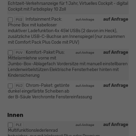
Echtzeit-Verkehrsanzeige für 1 Jahr, Virtuelles Cockpit - digital
Cockpit mit Farbdisplay 10 Zoll
Infotainment Pack:
auf Anfrage
PU2
auf Anfrage
Phone Box mit kabelloser
induktiver Ladefunktion 4x 45W USBs (2 davon im Heck),
zusätzliche USB-C-Buchse am Innenspiegel (nur zusammen
mit Comfort Pack Plus Code mit PUV)
Komfort-Paket Plus:
auf Anfrage
PUV
auf Anfrage
Mittelarmlehne vorne mit
Jumbo-Box-Ablagefach Vordersitze mit manuell einstellbaren
Lendenwirbelstützen Elektrische Fensterheber hinten mit
Kindersicherung
Chrom-Paket: getönte
auf Anfrage
PUJ
auf Anfrage
dunkel eingefärbte Scheiben ab
der B-Säule Verchromte Fenstereinfassung
Innen
auf Anfrage
PLE
auf Anfrage
Multifunkltionslederlenrad