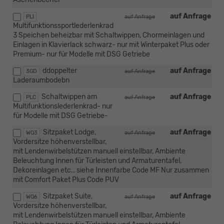
auf Anfrage
PLI
auf Anfrage
Multifunktionssportlederlenkrad
3 Speichen beheizbar mit Schaltwippen, Chormeinlagen und
Einlagen in Klavierlack schwarz- nur mit Winterpaket Plus oder
Premium- nur für Modelle mit DSG Getriebe
ddoppelter
auf Anfrage
3GD
auf Anfrage
Laderaumbodebn
Schaltwippen am
auf Anfrage
PLC
auf Anfrage
Multifunktionslederlenkrad- nur
für Modelle mit DSG Getriebe-
Sitzpaket Lodge,
auf Anfrage
WQ3
auf Anfrage
Vordersitze höhenverstellbar,
mit Lendenwirbelstützen manuell einstellbar, Ambiente
Beleuchtung Innen für Türleisten und Armaturentafel,
Dekoreinlagen etc.. siehe Innenfarbe Code MF Nur zusammen
mit Comfort Paket Plus Code PUV
Sitzpaket Suite,
auf Anfrage
WQ6
auf Anfrage
Vordersitze höhenverstellbar,
mit Lendenwirbelstützen manuell einstellbar, Ambiente