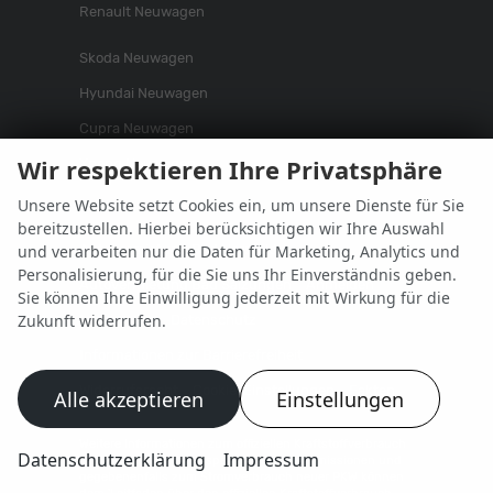
Renault Neuwagen
Skoda Neuwagen
Hyundai Neuwagen
Cupra Neuwagen
Wir respektieren Ihre Privatsphäre
Xpeng Neuwagen
Unsere Website setzt Cookies ein, um unsere Dienste für Sie
bereitzustellen. Hierbei berücksichtigen wir Ihre Auswahl
und verarbeiten nur die Daten für Marketing, Analytics und
Autovermietung Bad Hersfeld
Personalisierung, für die Sie uns Ihr Einverständnis geben.
Autovermietung Bad Salzungen
Anmelden
Sie können Ihre Einwilligung jederzeit mit Wirkung für die
Zukunft widerrufen.
Impressum
Datenschutz
Informationen zur Barrierefreiheit
Widerrufsrecht
Cookie-Einstellungen
Fakten
Alle akzeptieren
Einstellungen
Weitere Informationen zum offiziellen Kraftstoffverbrauch
Datenschutzerklärung
Impressum
und zu den offiziellen spezifischen CO
-Emissionen und
2
gegebenenfalls zum Stromverbrauch neuer PKW können