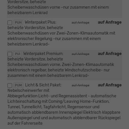
Vordersitze, beheizte
Scheibenwaschdüsen vorne -nur zusammen mit einem
beheizbarem Lenkrad
Winterpaket Plus:
auf Anfrage
PUH
auf Anfrage
beheizte Vordersitze, beheizte
Scheibenwaschdüsen vor Zwei-Zonen-Klimaautomatik mit
elektronischer Regelung -nur zusammen mit einem
beheizbarem Lenkrad-
Winterpaket Premium:
auf Anfrage
PUI
auf Anfrage
beheizte Vordersitze, beheizte
Scheibenwaschdüsen vorne, Zwei-Zonen-Klimaautomatik
elektronisch regelbar, beheizte Windschutzscheibe- nur
zusammen mit einem beheizbarem Lenkrad-
Licht & Sicht Paket:
auf Anfrage
PUM
auf Anfrage
Nebelscheinwerfer mit
Abbiegefunktion Licht- und Regenassistent - automatische
Lichteinschaltung mit Coming/Leaving Home-Funktion,
Tunnel, Tunnellicht, Tagfahrlicht, Regensensor und
automatisch abblendbarem Innenspiegel Elektrisch klappbare
Außenspiegel und und automatisch abblendbarer Rückspiegel
auf der Fahrerseite