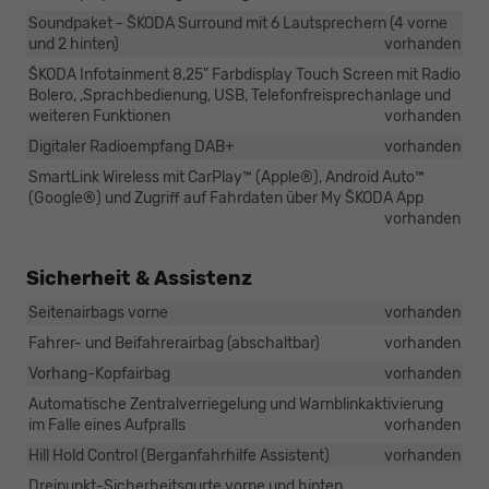
Soundpaket - ŠKODA Surround mit 6 Lautsprechern (4 vorne
und 2 hinten)
vorhanden
ŠKODA Infotainment 8,25" Farbdisplay Touch Screen mit Radio
Bolero, ,Sprachbedienung, USB, Telefonfreisprechanlage und
weiteren Funktionen
vorhanden
Digitaler Radioempfang DAB+
vorhanden
SmartLink Wireless mit CarPlay™ (Apple®), Android Auto™
(Google®) und Zugriff auf Fahrdaten über My ŠKODA App
vorhanden
Sicherheit & Assistenz
Seitenairbags vorne
vorhanden
Fahrer- und Beifahrerairbag (abschaltbar)
vorhanden
Vorhang-Kopfairbag
vorhanden
Automatische Zentralverriegelung und Warnblinkaktivierung
im Falle eines Aufpralls
vorhanden
Hill Hold Control (Berganfahrhilfe Assistent)
vorhanden
Dreipunkt-Sicherheitsgurte vorne und hinten