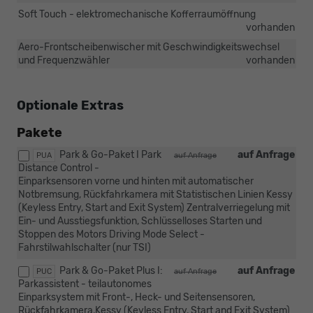
Soft Touch - elektromechanische Kofferraumöffnung
vorhanden
Aero-Frontscheibenwischer mit Geschwindigkeitswechsel
und Frequenzwähler
vorhanden
Optionale Extras
Pakete
Park & Go-Paket I Park
auf Anfrage
PUA
auf Anfrage
Distance Control -
Einparksensoren vorne und hinten mit automatischer
Notbremsung, Rückfahrkamera mit Statistischen Linien Kessy
(Keyless Entry, Start and Exit System) Zentralverriegelung mit
Ein- und Ausstiegsfunktion, Schlüsselloses Starten und
Stoppen des Motors Driving Mode Select -
Fahrstilwahlschalter (nur TSI)
Park & Go-Paket Plus I:
auf Anfrage
PUC
auf Anfrage
Parkassistent - teilautonomes
Einparksystem mit Front-, Heck- und Seitensensoren,
Rückfahrkamera,Kessy (Keyless Entry, Start and Exit System)