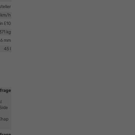
teller
 km/h
in E10
371 kg
86 mm
45 l
frage
l
 Side
 Chap
frage