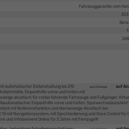
Fahrzeuggarantie vom Hers
203
Benz
1
26
mit automatischer Distanzhaltung bis 210
auf An
auf Anfrage
ahrbahnmitte, Einparkhilfe vorne und hinten mit
nzeige akustisch für vorbei fahrende Fahrzeuge und Fußgänger, Virtua
 halbautomatischer Einparkhilfe vorne und hinten, Spurwechselassistent
ssistent mit Notbremsfunktion und Warnanzeige Akustisch bei
13 mit Navigationssystem, mit Sprchbedienung und Voice Control für
re und Infotainment Online für 3 Jahre mit Fernzugriff
lierbar , beheizbare Scheibenwaschdüsen-
auf An