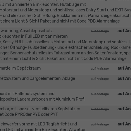
ED mit animierten Blinkleuchten, Hutablage mit
Motorstart und Motorstopp und schlüsselloses Entry Start und EXIT Sy
g- und elektrischer Schließung, Rückkamera mit Warnanzeige akustisch
 einem Licht & Sicht Paket und nicht mit Code PDB Alarmanlage
erwachung, Abschleppschutz,
auf An
auf Anfrage
leuchten in Full LED mit animierten
r, Kessy FULL schlüsselloses Motorstart und Motorstopp und schlüssel
rischer Öffnung- Fußbedienung- und elektrischer Schließung, Rückkame
ger, Sonnenschutzrollos im Fahrgastraum an den Seitenfenstern, spez
t mit einem Licht & Sicht Paket und nicht mit Code PDB Alarmanlage
dematte im Gepäckraum
auf An
auf Anfrage
netzsystem und Cargoelementen, Ablage
auf An
auf Anfrage
nt mit Haltenetzsystem und
auf An
auf Anfrage
doppelter Laderaumboden mit Aluminium Profil
bar, mit speziell verstellbaren Kopfstützen
auf An
auf Anfrage
ket Code PYROder PYE oder PYT
einwerfer vorne mit LED Tagfahrlicht und
auf An
auf Anfrage
n LED mit animierten Blinkleuchten, Allwetter