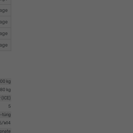
rage
rage
rage
rage
300 kg
80 kg
 (ICE)
5
-türig
5/WI4
onate