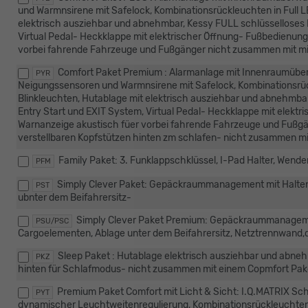
und Warmnsirene mit Safelock, Kombinationsrückleuchten in Full L
elektrisch ausziehbar und abnehmbar, Kessy FULL schlüsselloses 
Virtual Pedal- Heckklappe mit elektrischer Öffnung- Fußbedienun
vorbei fahrende Fahrzeuge und Fußgänger nicht zusammen mit mit
Comfort Paket Premium : Alarmanlage mit Innenraumüb
PYR
Neigungssensoren und Warmnsirene mit Safelock, Kombinationsrück
Blinkleuchten, Hutablage mit elektrisch ausziehbar und abnehmba
Entry Start und EXIT System, Virtual Pedal- Heckklappe mit elekt
Warnanzeige akustisch füer vorbei fahrende Fahrzeuge und Fußgän
verstellbaren Kopfstützen hinten zm schlafen- nicht zusammen mi
Family Paket: 3. Funklappschklüssel, I-Pad Halter, Wen
PFM
Simply Clever Paket: Gepäckraummanagement mit Halte
PST
ubnter dem Beifahrersitz-
Simply Clever Paket Premium: Gepäckraummanageme
PSU/PSC
Cargoelementen, Ablage unter dem Beifahrersitz, Netztrennwand,
Sleep Paket : Hutablage elektrisch ausziehbar und abnehm
PKZ
hinten für Schlafmodus- nicht zusammen mit einem Copmfort Pa
Premium Paket Comfort mit Licht & Sicht: I.Q.MATRIX Sch
PYT
dynamischer Leuchtweitenregulierung, Kombinationsrückleuchten i