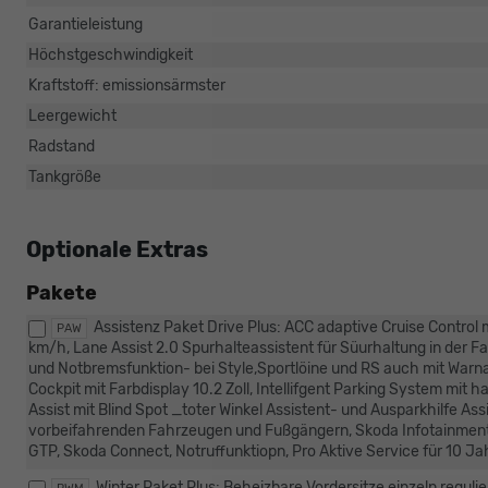
Garantieleistung
Höchstgeschwindigkeit
Kraftstoff: emissionsärmster
Leergewicht
Radstand
Tankgröße
Optionale Extras
Pakete
Assistenz Paket Drive Plus: ACC adaptive Cruise Control 
PAW
km/h, Lane Assist 2.0 Spurhalteassistent für Süurhaltung in der F
und Notbremsfunktion- bei Style,Sportlöine und RS auch mit Warna
Cockpit mit Farbdisplay 10.2 Zoll, Intellifgent Parking System mit
Assist mit Blind Spot _toter Winkel Assistent- und Ausparkhilfe A
vorbeifahrenden Fahrzeugen und Fußgängern, Skoda Infotainment 
GTP, Skoda Connect, Notruffunktiopn, Pro Aktive Service für 10 Jah
Winter Paket Plus: Beheizbare Vordersitze einzeln regu