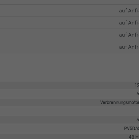
auf Anf
auf Anf
auf Anf
auf Anf
1
6
Verbrennungsmotor
5
PV5DA
48 M