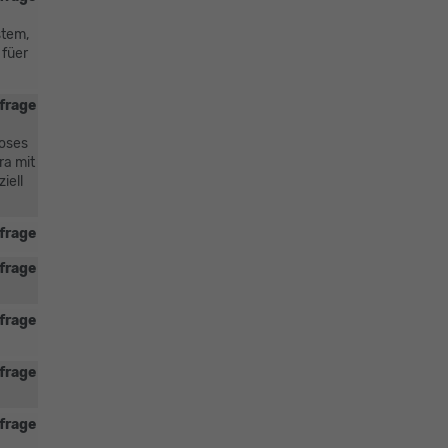
stem,
 füer
frage
loses
ra mit
iell
frage
frage
frage
frage
frage