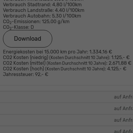
Verbrauch Stadtrand:
4,80 l/100km
Verbrauch Landstraße:
4,40 l/100km
Verbrauch Autobahn:
5,30 l/100km
CO
-Emissionen:
125,00 g/km
2
CO
-Klasse:
D
2
Download
Energiekosten bei 15.000 km pro Jahr:
1.334,16 €
CO2 Kosten (niedrig)
:
1.125,- €
(Kosten Durchschnitt 10 Jahre)
CO2 Kosten (mittel)
:
2.671,88 €
(Kosten Durchschnitt 10 Jahre)
CO2 Kosten (hoch)
:
4.125,- €
(Kosten Durchschnitt 10 Jahre)
Jahressteuer:
92,- €
auf Anf
auf Anf
auf Anf
auf Anf