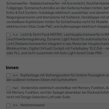
Scheinwerfer- Nebelscheinwerfer- mit Kurvenlicht, Rückfahrkame
Fußgänger, Sonnenschutzrollos an den Seitenscheiben hinten, be
Entry & Exit System, Hutablage elektrisch ausziehbar und abne
Neigungssensoren und Warnsirene mit Safelock, Heckklappe mit elek
verstellbare Kopfstützen hinten für Schlafmodus nicht für Modelle
elektriscchen Sitze Code PWC und Außenspiegel elektrisch klappb
Licht & Sicht Pack MATRIX: Led Hauptscheinwerfer in M
PLM
Leuchtweitenregulierung, Dynamic Light Assist für automatische d
Licht (Nebelscheinwerfer) integriert in das Modul der Hauptsche
Blinkleuchten, Digital (Virtual) Cockpit mit Farbdisplay 10,2 Zoll
oder PLL und nicht zusammen mit Auto Light Assist Code PK8-
Innen
Kopfairbags mit Vorhangsystem für hintere Passagiere un
6C4
den äußeren hinteren Sitzen mit Gurtstraffern
Vordersitze elektrisch einstellbar mit Memory Funktion, A
PWC
mit Memory Funktion, rechter Spiegel absenkbar bei Rückwärtsfa
nicht mit Design Selection Loft oder Suite
Netztrennwand
3CX