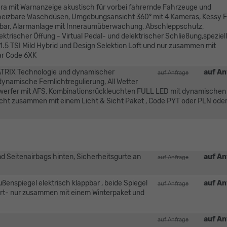
ra mit Warnanzeige akustisch für vorbei fahrernde Fahrzeuge und
heizbare Waschdüsen, Umgebungsansicht 360° mit 4 Kameras, Kessy F
hmbar, Alarmanlage mit Inneraumüberwachung, Abschleppschutz,
trischer Öffung - Virtual Pedal- und delektrischer Schließung,speziell
 1.5 TSI Mild Hybrid und Design Selektion Loft und nur zusammen mit
ar Code 6XK
ATRIX Technologie und dynamischer
auf An
auf Anfrage
ynamische Fernlichtregulierung, All Wetter
inwerfer mit AFS, Kombinationsrückleuchten FULL LED mit dynamischen
- -nicht zusammen mit einem Licht & Sicht Paket , Code PYT oder PLN od
d Seitenairbags hinten, Sicherheitsgurte an
auf An
auf Anfrage
ußenspiegel elektrisch klappbar , beide Spiegel
auf An
auf Anfrage
hrt- nur zusammen mit einem Winterpaket und
auf An
auf Anfrage