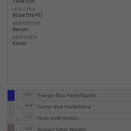
1.498 ccm
LEISTUNG
85 kW (116 PS)
KRAFTSTOFF
Benzin
KATEGORIE
Kombi
K4K4
Energie Blau Pastellfgarbe
9P9P
Candy Weiß Pastellfabre
2Y2Y
Moon Weiß Metallic
8E8E
Brilliant Silber Metallic