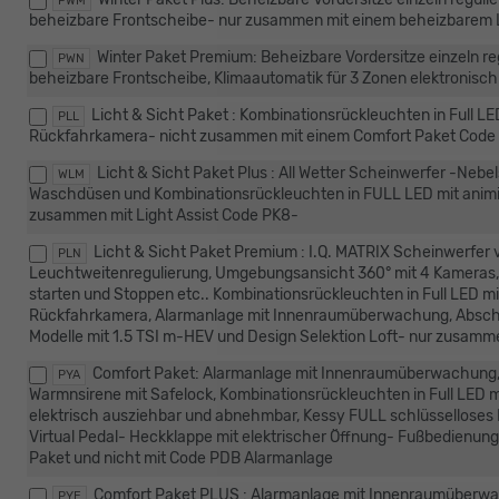
PWM
beheizbare Frontscheibe- nur zusammen mit einem beheizbarem 
Winter Paket Premium: Beheizbare Vordersitze einzeln r
PWN
beheizbare Frontscheibe, Klimaautomatik für 3 Zonen elektronisch
Licht & Sicht Paket : Kombinationsrückleuchten in Full LE
PLL
Rückfahrkamera- nicht zusammen mit einem Comfort Paket Code
Licht & Sicht Paket Plus : All Wetter Scheinwerfer -Neb
WLM
Waschdüsen und Kombinationsrückleuchten in FULL LED mit animi
zusammen mit Light Assist Code PK8-
Licht & Sicht Paket Premium : I.Q. MATRIX Scheinwerfer
PLN
Leuchtweitenregulierung, Umgebungsansicht 360° mit 4 Kameras, 
starten und Stoppen etc.. Kombinationsrückleuchten in Full LED mi
Rückfahrkamera, Alarmanlage mit Innenraumüberwachung, Abschle
Modelle mit 1.5 TSI m-HEV und Design Selektion Loft- nur zusam
Comfort Paket: Alarmanlage mit Innenraumüberwachung
PYA
Warmnsirene mit Safelock, Kombinationsrückleuchten in Full LED m
elektrisch ausziehbar und abnehmbar, Kessy FULL schlüsselloses 
Virtual Pedal- Heckklappe mit elektrischer Öffnung- Fußbedienung
Paket und nicht mit Code PDB Alarmanlage
Comfort Paket PLUS : Alarmanlage mit Innenraumüberw
PYE