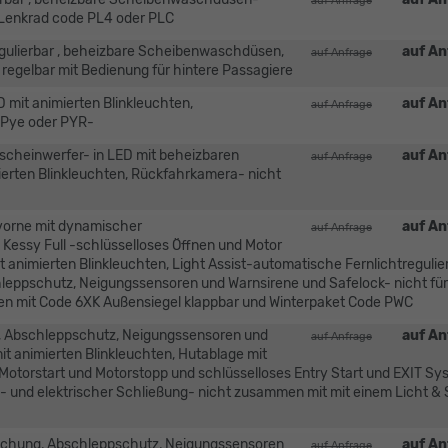
auf Anfrage
Lenkrad code PL4 oder PLC
egulierbar , beheizbare Scheibenwaschdüsen,
auf An
auf Anfrage
 regelbar mit Bedienung für hintere Passagiere
D mit animierten Blinkleuchten,
auf An
auf Anfrage
 Pye oder PYR-
elscheinwerfer- in LED mit beheizbaren
auf An
auf Anfrage
erten Blinkleuchten, Rückfahrkamera- nicht
 vorne mit dynamischer
auf An
auf Anfrage
Kessy Full -schlüsselloses Öffnen und Motor
t animierten Blinkleuchten, Light Assist-automatische Fernlichtregulie
ppschutz, Neigungssensoren und Warnsirene und Safelock- nicht für
men mit Code 6XK Außensiegel klappbar und Winterpaket Code PWC
, Abschleppschutz, Neigungssensoren und
auf An
auf Anfrage
it animierten Blinkleuchten, Hutablage mit
Motorstart und Motorstopp und schlüsselloses Entry Start und EXIT Sy
- und elektrischer Schließung- nicht zusammen mit mit einem Licht & 
achung, Abschleppschutz, Neigungssensoren
auf An
auf Anfrage