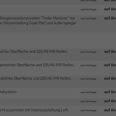
auf An
auf Anfrage
auf An
auf Anfrage
angierassistenzsystem "Trailer Manöver" nur
auf An
auf Anfrage
er Sitzverstellung Code PWC und Außenspiegel
rehter Oberfläche und 225/45 R18 Reifen,
auf An
auf Anfrage
nzgedrehter Oberfläche und 225/40 R19 Reifen,
auf An
auf Anfrage
zgedrehter Oberfläche und 225/40 R19 Reifen,
auf An
auf Anfrage
oundsystem-
auf An
auf Anfrage
-
auf An
auf Anfrage
icht zusammen mit Innenausstattung Loft-
auf An
auf Anfrage