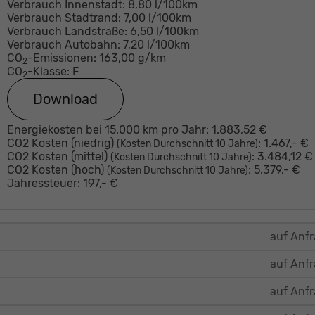
Verbrauch Innenstadt:
8,80 l/100km
Verbrauch Stadtrand:
7,00 l/100km
Verbrauch Landstraße:
6,50 l/100km
Verbrauch Autobahn:
7,20 l/100km
CO
-Emissionen:
163,00 g/km
2
CO
-Klasse:
F
2
Download
Energiekosten bei 15.000 km pro Jahr:
1.883,52 €
CO2 Kosten (niedrig)
:
1.467,- €
(Kosten Durchschnitt 10 Jahre)
CO2 Kosten (mittel)
:
3.484,12 €
(Kosten Durchschnitt 10 Jahre)
CO2 Kosten (hoch)
:
5.379,- €
(Kosten Durchschnitt 10 Jahre)
Jahressteuer:
197,- €
auf Anf
auf Anf
auf Anf