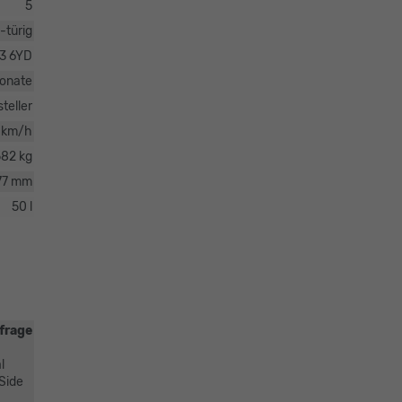
5
-türig
3 6YD
onate
teller
 km/h
582 kg
77 mm
50 l
frage
l
 Side