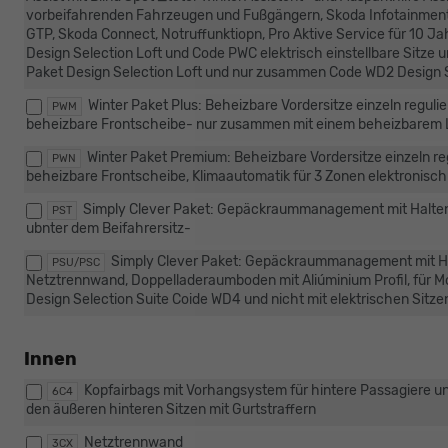
vorbeifahrenden Fahrzeugen und Fußgängern, Skoda Infotainment 
GTP, Skoda Connect, Notruffunktiopn, Pro Aktive Service für 10 Ja
Design Selection Loft und Code PWC elektrisch einstellbare Sitz
Paket Design Selection Loft und nur zusammen Code WD2 Design 
Winter Paket Plus: Beheizbare Vordersitze einzeln regu
PWM
beheizbare Frontscheibe- nur zusammen mit einem beheizbarem 
Winter Paket Premium: Beheizbare Vordersitze einzeln r
PWN
beheizbare Frontscheibe, Klimaautomatik für 3 Zonen elektronisch
Simply Clever Paket: Gepäckraummanagement mit Halte
PST
ubnter dem Beifahrersitz-
Simply Clever Paket: Gepäckraummanagement mit H
PSU/PSC
Netztrennwand, Doppelladeraumboden mit Aliúminium Profil, für Mo
Design Selection Suite Coide WD4 und nicht mit elektrischen Sitz
Innen
Kopfairbags mit Vorhangsystem für hintere Passagiere un
6C4
den äußeren hinteren Sitzen mit Gurtstraffern
Netztrennwand
3CX