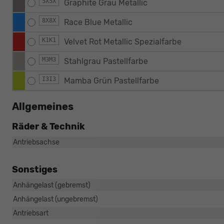
5X5X
Graphite Grau Metallic
8X8X
Race Blue Metallic
K1K1
Velvet Rot Metallic Spezialfarbe
M3M3
Stahlgrau Pastellfarbe
I3I3
Mamba Grün Pastellfarbe
Allgemeines
Räder & Technik
Antriebsachse
Sonstiges
Anhängelast (gebremst)
Anhängelast (ungebremst)
Antriebsart