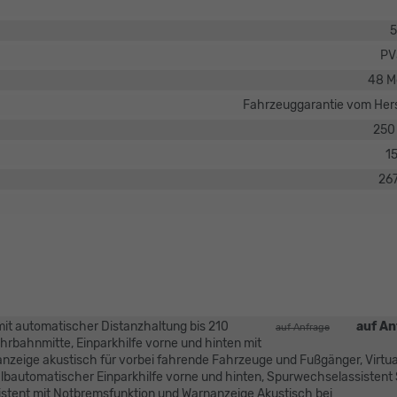
5
PV
48 M
Fahrzeuggarantie vom Hers
250
1
26
mit automatischer Distanzhaltung bis 210
auf An
auf Anfrage
ahrbahnmitte, Einparkhilfe vorne und hinten mit
nzeige akustisch für vorbei fahrende Fahrzeuge und Fußgänger, Virtua
 halbautomatischer Einparkhilfe vorne und hinten, Spurwechselassistent
ssistent mit Notbremsfunktion und Warnanzeige Akustisch bei