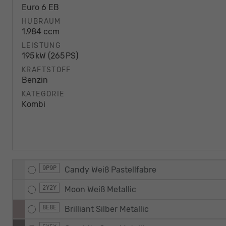
Euro 6 EB
HUBRAUM
1.984 ccm
LEISTUNG
195 kW (265 PS)
KRAFTSTOFF
Benzin
KATEGORIE
Kombi
9P9P
Candy Weiß Pastellfabre
2Y2Y
Moon Weiß Metallic
8E8E
Brilliant Silber Metallic