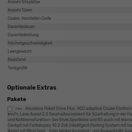
Anzahl Sitzplätze
Anzahl Türen
Codes: Hersteller-Code
Garantiedauer
Garantieleistung
Höchstgeschwindigkeit
Leergewicht
Radstand
Tankgröße
Optionale Extras
Pakete
Assistenz Paket Drive Plus: ACC adaptive Cruise Control 
PAW
km/h, Lane Assist 2.0 Spurhalteassistent für Süurhaltung in der F
und Notbremsfunktion- bei Style,Sportlöine und RS auch mit Warna
Cockpit mit Farbdisplay 10.2 Zoll, Intellifgent Parking System mit
Assist mit Blind Spot _toter Winkel Assistent- und Ausparkhilfe A