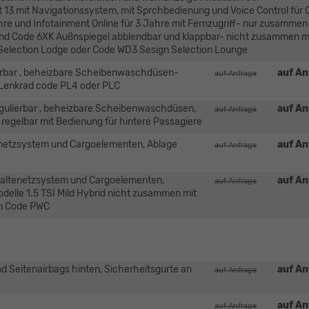
13 mit Navigationssystem, mit Sprchbedienung und Voice Control für
hre und Infotainment Online für 3 Jahre mit Fernzugriff- nur zusammen
e und Code 6XK Außnspiegel abblendbar und klappbar- nicht zusammen m
Selection Lodge oder Code WD3 Sesign Selection Lounge
lierbar , beheizbare Scheibenwaschdüsen-
auf An
auf Anfrage
Lenkrad code PL4 oder PLC
egulierbar , beheizbare Scheibenwaschdüsen,
auf An
auf Anfrage
 regelbar mit Bedienung für hintere Passagiere
netzsystem und Cargoelementen, Ablage
auf An
auf Anfrage
altenetzsystem und Cargoelementen,
auf An
auf Anfrage
delle 1.5 TSI Mild Hybrid nicht zusammen mit
en Code PWC
d Seitenairbags hinten, Sicherheitsgurte an
auf An
auf Anfrage
auf An
auf Anfrage