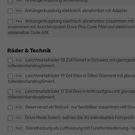
Anhängerkupplung Vorbereitung
1M5
Anhängerkupplung elektrisch abnehmbar mit Adapter
PK1
Anhängerkupplung elektrisch abnehmbar zusammen mit R
PK4
zusammen mit Assistenzpaket Drive Plus Code PAW und elektrisch
abblendbar Code 6XK
Räder & Technik
Leichtmetallräder 18 Zoll Comet in Schwarz mit glanzged
PJG
rollwiderstandsoptimiert,
Leichtmetallräder 19 Zoll Elias in Silber Diamond mit gla
PJK
rollwiderstandsoptimiert,
Leichtmetallräder 17 Zoll Elias in Anthrazitgrau mit glan
PJL
rollwiderstandsoptimiert,
Reserverad als Notrad- nur bestellbar zusammen mit S
PJC
Drive Mode Select. wählen Sie Ihr individuelles Fahrprofil
PFC
Standheizung als Luftheizung mit Funkfernbedienung- n
PHC